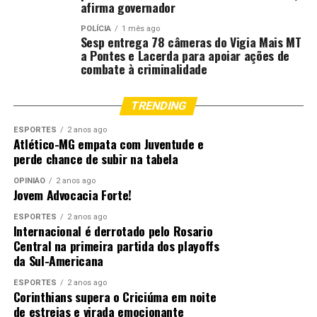
afirma governador
POLÍCIA
1 mês ago
Sesp entrega 78 câmeras do Vigia Mais MT
a Pontes e Lacerda para apoiar ações de
combate à criminalidade
TRENDING
ESPORTES
2 anos ago
Atlético-MG empata com Juventude e
perde chance de subir na tabela
OPINIÃO
2 anos ago
Jovem Advocacia Forte!
ESPORTES
2 anos ago
Internacional é derrotado pelo Rosario
Central na primeira partida dos playoffs
da Sul-Americana
ESPORTES
2 anos ago
Corinthians supera o Criciúma em noite
de estreias e virada emocionante