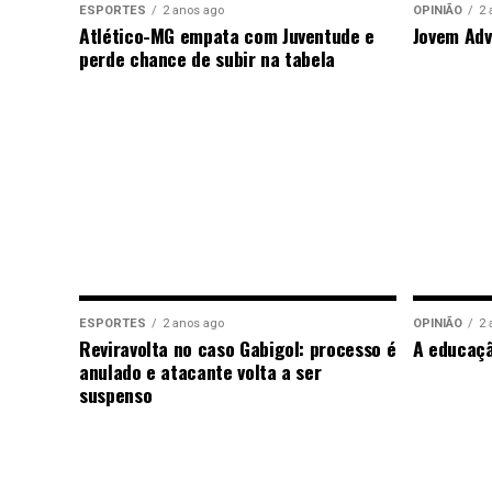
ESPORTES
2 anos ago
OPINIÃO
2 
Atlético-MG empata com Juventude e
Jovem Adv
perde chance de subir na tabela
ESPORTES
2 anos ago
OPINIÃO
2 
Reviravolta no caso Gabigol: processo é
A educaç
anulado e atacante volta a ser
suspenso