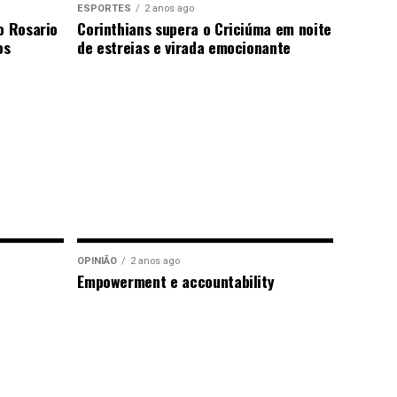
ESPORTES
2 anos ago
o Rosario
Corinthians supera o Criciúma em noite
os
de estreias e virada emocionante
OPINIÃO
2 anos ago
Empowerment e accountability