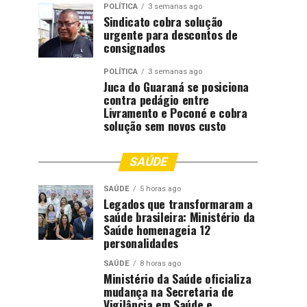
POLÍTICA
3 semanas ago
Sindicato cobra solução
urgente para descontos de
consignados
POLÍTICA
3 semanas ago
Juca do Guaraná se posiciona
contra pedágio entre
Livramento e Poconé e cobra
solução sem novos custo
SAÚDE
SAÚDE
5 horas ago
Legados que transformaram a
saúde brasileira: Ministério da
Saúde homenageia 12
personalidades
SAÚDE
8 horas ago
Ministério da Saúde oficializa
mudança na Secretaria de
Vigilância em Saúde e