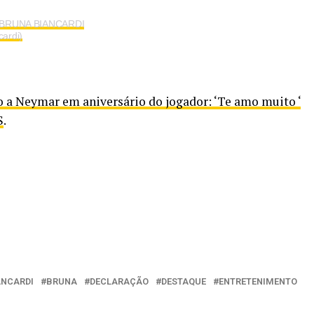
r BRUNA BIANCARDI
ardi)
o a Neymar em aniversário do jogador: ‘Te amo muito ‘
S
.
ANCARDI
BRUNA
DECLARAÇÃO
DESTAQUE
ENTRETENIMENTO