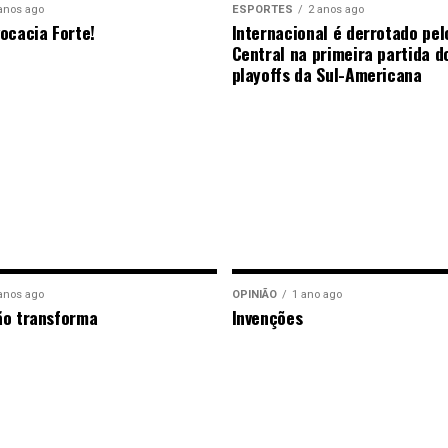
anos ago
ESPORTES
2 anos ago
ocacia Forte!
Internacional é derrotado pel
Central na primeira partida d
playoffs da Sul-Americana
anos ago
OPINIÃO
1 ano ago
ão transforma
Invenções