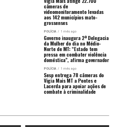
Vigia Mais atinge 22.700
câmeras de
videomonitoramento levadas
aos 142 municípios mato-
grossenses
POLÍCIA
1 mês ago
Governo inaugura 2ª Delegacia
da Mulher do dia no Médio-
Norte de MT: “Estado tem
pressa em combater violência
doméstica”, afirma governador
POLÍCIA
1 mês ago
Sesp entrega 78 câmeras do
Vigia Mais MT a Pontes e
Lacerda para apoiar ações de
combate à criminalidade