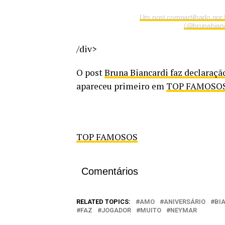
Um post compartilhado po
(@brunabianc
/div>
O post
Bruna Biancardi faz declaraçã
apareceu primeiro em
TOP FAMOSO
TOP FAMOSOS
Comentários
RELATED TOPICS:
AMO
ANIVERSÁRIO
BI
FAZ
JOGADOR
MUITO
NEYMAR