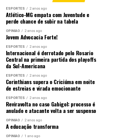
ESPORTES
2 anos ago
Atlético-MG empata com Juventude e
RELATED TOPICS:
ANOS
AVANÇANDO
COLINA
perde chance de subir na tabela
DESTAQUE
DO
ETAPA
FUNDIÁRIA
LUCAS
LUCASDORIOVERDE
NOVA
REGULARIZAÇÃO
RIO
SEGUE
SONHO
VERDE
OPINIÃO
2 anos ago
Jovem Advocacia Forte!
UP NEXT
Fiscalização conjunta será intensificada para coibir a
ESPORTES
2 anos ago
Internacional é derrotado pelo Rosario
poluição sonora no Carnaval
Central na primeira partida dos playoffs
da Sul-Americana
DON'T MISS
SAE debate ISTs e gravidez na adolescência em escolas
ESPORTES
2 anos ago
Corinthians supera o Criciúma em noite
de estreias e virada emocionante
ESPORTES
2 anos ago
Reviravolta no caso Gabigol: processo é
anulado e atacante volta a ser suspenso
OPINIÃO
2 anos ago
A educação transforma
OPINIÃO
1 ano ago