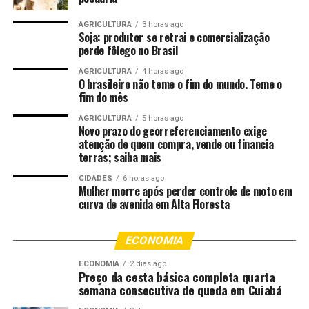
Vaz destacou o impacto social da regularização. “É um
momento muito importante, de realização, de entrega
AGRICULTURA
3 horas ago
Soja: produtor se retrai e comercialização
de títulos de propriedade, que traz o sentimento de
perde fôlego no Brasil
pertencimento, dignidade e segurança jurídica. Isso
permite que as pessoas invistam e também que o
AGRICULTURA
4 horas ago
O brasileiro não teme o fim do mundo. Teme o
município possa investir em infraestrutura, como
fim do mês
pavimentação asfáltica, iluminação e água tratada,
AGRICULTURA
5 horas ago
promovendo qualidade de vida”, afirmou. O prefeito
Novo prazo do georreferenciamento exige
relembrou ainda os desafios enfrentados pela
atenção de quem compra, vende ou financia
comunidade ao longo dos anos. “Quando a gente não se
terras; saiba mais
conforma com uma situação, vai atrás do problema.
CIDADES
6 horas ago
Assumimos o compromisso com o bairro e trabalhamos
Mulher morre após perder controle de moto em
curva de avenida em Alta Floresta
para resolver.”
O secretário de Desenvolvimento Econômico,
ECONOMIA
Planejamento e Cidade, Welligton Souto, explicou que a
ECONOMIA
2 dias ago
segunda etapa já está em andamento. “No mês passado
Preço da cesta básica completa quarta
o prefeito esteve aqui e fez esse compromisso com a
semana consecutiva de queda em Cuiabá
sociedade. Em menos de 30 dias já estamos dando início