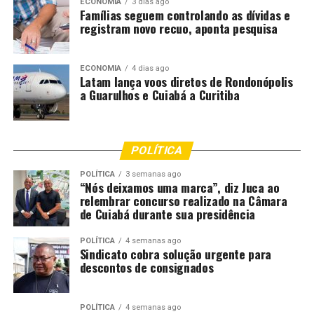
ECONOMIA
3 dias ago
à segunda fase, com empresa contratada, material
Famílias seguem controlando as dívidas e
gráfico entregue e muitas dúvidas esclarecidas. A
registram novo recuo, aponta pesquisa
presença dos moradores mostra que as pessoas estão
preocupadas em regularizar e em ajudar o poder público
ECONOMIA
4 dias ago
a cumprir esse papel de deixar as coisas mais corretas”,
Latam lança voos diretos de Rondonópolis
ressaltou.
a Guarulhos e Cuiabá a Curitiba
Segundo o secretário, a expectativa é concluir ainda
neste ano a regularização de 100% da área do antigo
POLÍTICA
Macuco e do atual Colina Verde. Para dar mais agilidade
ao processo, a Prefeitura firmou parceria com a
POLÍTICA
3 semanas ago
“Nós deixamos uma marca”, diz Juca ao
FUNCERN, que já atua em outros municípios com
relembrar concurso realizado na Câmara
trabalhos técnicos, como planos diretores e
de Cuiabá durante sua presidência
regularização fundiária. “A gente precisa avançar por
etapas, porque ainda temos outros locais no município
POLÍTICA
4 semanas ago
Sindicato cobra solução urgente para
que também precisam desse trabalho”, completou.
descontos de consignados
POLÍTICA
4 semanas ago