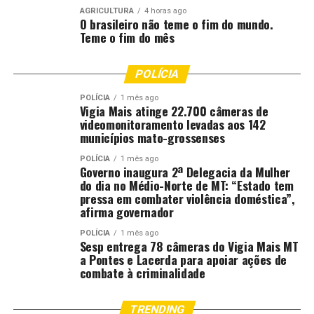
AGRICULTURA
4 horas ago
O brasileiro não teme o fim do mundo.
Teme o fim do mês
POLÍCIA
POLÍCIA
1 mês ago
Vigia Mais atinge 22.700 câmeras de
videomonitoramento levadas aos 142
municípios mato-grossenses
POLÍCIA
1 mês ago
Governo inaugura 2ª Delegacia da Mulher
do dia no Médio-Norte de MT: “Estado tem
pressa em combater violência doméstica”,
afirma governador
(Foto: Ascom Prefeitura/Victor Pauletti)
POLÍCIA
1 mês ago
Sesp entrega 78 câmeras do Vigia Mais MT
a Pontes e Lacerda para apoiar ações de
Fonte:
Prefeitura de Lucas do Rio Verde – MT
combate à criminalidade
Comentários
TRENDING