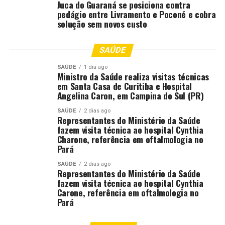
Juca do Guaraná se posiciona contra
pedágio entre Livramento e Poconé e cobra
solução sem novos custo
SAÚDE
SAÚDE
1 dia ago
Ministro da Saúde realiza visitas técnicas
em Santa Casa de Curitiba e Hospital
Angelina Caron, em Campina do Sul (PR)
SAÚDE
2 dias ago
Representantes do Ministério da Saúde
fazem visita técnica ao hospital Cynthia
(Foto: Ascom Prefeitura/Victor Pauletti)
Charone, referência em oftalmologia no
Pará
Para o presidente da Associação de Moradores do bairro
SAÚDE
2 dias ago
Colina Verde, Roberto Pereira, o momento é de
Representantes do Ministério da Saúde
reconhecimento e esperança. “É uma satisfação de dever
fazem visita técnica ao hospital Cynthia
cumprido, saber que o prefeito não esqueceu de nós. A
Carone, referência em oftalmologia no
Pará
turma que recebeu os primeiros documentos está feliz, e
nós também, porque agora vamos começar a dar