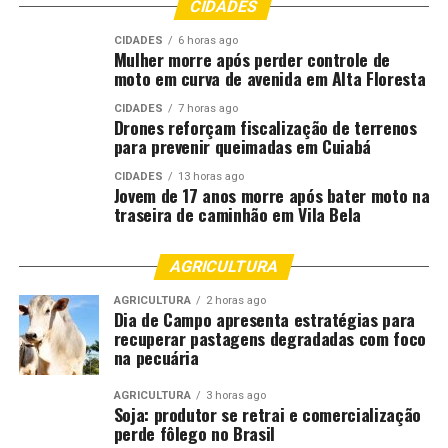
entrada nos nossos papéis. Isso é o sonho de muita
CIDADES
gente. Eu cheguei a pensar que iria embora daqui sem ter
CIDADES
6 horas ago
o documento da minha terra para deixar de herança
Mulher morre após perder controle de
moto em curva de avenida em Alta Floresta
para os meus filhos. Graças a Deus, vou pegar o meu
título na mão”, afirmou.
CIDADES
7 horas ago
Drones reforçam fiscalização de terrenos
para prevenir queimadas em Cuiabá
Morador há sete anos do bairro, Lino Borges Jara
também destacou a importância do início da segunda
CIDADES
13 horas ago
etapa. “É uma expectativa muito grande, é um sonho
Jovem de 17 anos morre após bater moto na
traseira de caminhão em Vila Bela
sendo realizado. A gente deposita muita confiança no
poder público que está resolvendo. A gente se sente
muito feliz e agora é só aguardar o trabalho”, finalizou.
AGRICULTURA
AGRICULTURA
2 horas ago
Com a continuidade da Reurb no Colina Verde, a
Dia de Campo apresenta estratégias para
Prefeitura reforça o compromisso de promover
recuperar pastagens degradadas com foco
na pecuária
desenvolvimento urbano com inclusão social,
garantindo que mais famílias tenham acesso ao direito à
AGRICULTURA
3 horas ago
moradia regularizada e a uma cidade cada vez mais
Soja: produtor se retrai e comercialização
organizada e com qualidade de vida.
perde fôlego no Brasil