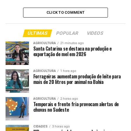
colisão.
CLICK TO COMMENT
O caso reacende o alerta sobre os riscos provocados
pela presença de animais soltos em estradas, situação
que frequentemente resulta em acidentes graves e até
ÚLTIMAS
POPULAR
VIDEOS
fatais.
AGRICULTURA
21 minutos ago
O corpo da servidora foi encaminhado para os
Santa Catarina se destaca na produção e
exportação de mel em 2026
procedimentos legais, enquanto as investigações
seguem para identificar o responsável pelo animal e
apurar eventuais responsabilidades pelo ocorrido.
AGRICULTURA
1 hora ago
Forrageiras aumentam produção de leite para
mais de 20 litros por animal na Bahia
Em nota, a subsede do Sindicato dos Trabalhadores no
Ensino Público de Mato Grosso (Sintep-MT) lamentou a
morte da servidora.
AGRICULTURA
2 horas ago
Temporais e frente fria provocam alertas de
chuvas no Sudeste
Comentários
CIDADES
3 horas ago