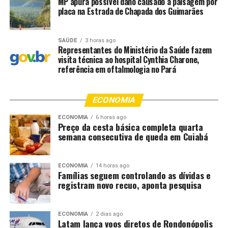
MP apura possível dano causado à paisagem por
RELATED TOPICS:
APÓS
ATINGIR
CAVALO
CUIABÁ
placa na Estrada de Chapada dos Guimarães
CUIABA..CBA
DESTAQUE
ESTADUAL
MORRE
MOTOCICLETA
PÚBLICA
RODOVIA
SERVIDORA
UP NEXT
SAÚDE
3 horas ago
Recuperação de asfalto entra na reta final e obras
Representantes do Ministério da Saúde fazem
visita técnica ao hospital Cynthia Charone,
avançam para meio-fio, calçada e sinalização
referência em oftalmologia no Pará
DON'T MISS
Prefeitura terá expediente reduzido em dias de jogos do
Brasil na Copa do Mundo
ECONOMIA
ECONOMIA
6 horas ago
Preço da cesta básica completa quarta
semana consecutiva de queda em Cuiabá
ECONOMIA
14 horas ago
Famílias seguem controlando as dívidas e
registram novo recuo, aponta pesquisa
ECONOMIA
2 dias ago
Latam lança voos diretos de Rondonópolis