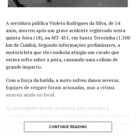
A servidora pública Violeta Rodrigues da Silva, de 54
anos, morreu após um grave acidente registrado nesta
quinta-feira (18), na MT-431, em Santa Terezinha (1.300
km de Cuiabá). Segundo informações preliminares, a
motocicleta que ela conduzia atingiu um cavalo que
estava solto sobre a pista, causando uma colisão de
grande impacto.
Com a força da batida, a moto sofreu danos severos.
Equipes de resgate foram acionadas, mas a vítima
morreu ainda no local.
As autoridades foram chamadas para atender a
ocorrência e iniciaram os levantamentos para esclarecer
as circunstâncias do acidente. A principal hipótese é que
CONTINUE READING
o animal tenha invadido a rodovia momentos antes da