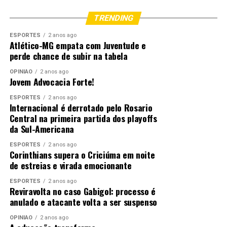
TRENDING
ESPORTES
2 anos ago
Atlético-MG empata com Juventude e
perde chance de subir na tabela
OPINIÃO
2 anos ago
Jovem Advocacia Forte!
ESPORTES
2 anos ago
Internacional é derrotado pelo Rosario
Central na primeira partida dos playoffs
da Sul-Americana
ESPORTES
2 anos ago
Corinthians supera o Criciúma em noite
de estreias e virada emocionante
ESPORTES
2 anos ago
Reviravolta no caso Gabigol: processo é
anulado e atacante volta a ser suspenso
OPINIÃO
2 anos ago