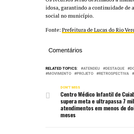
idosa, garantindo a continuidade de 
social no município.
Fonte:
Prefeitura de Lucas do Rio Ve
Comentários
RELATED TOPICS:
ATENDEU
DESTAQUE
D
MOVIMENTO
PROJETO
RETROSPECTIVA
DON'T MISS
Centro Médico Infantil de Cuia
supera meta e ultrapassa 7 mi
atendimentos em menos de do
meses