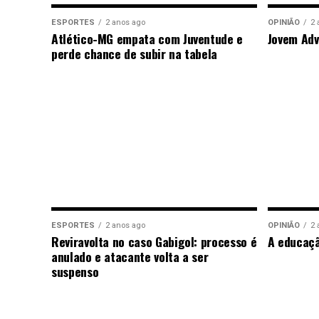
ESPORTES
2 anos ago
OPINIÃO
2 
Atlético-MG empata com Juventude e
Jovem Adv
perde chance de subir na tabela
ESPORTES
2 anos ago
OPINIÃO
2 
Reviravolta no caso Gabigol: processo é
A educaç
anulado e atacante volta a ser
suspenso