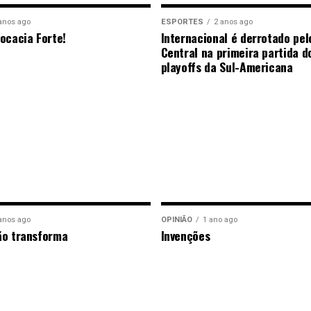
anos ago
ESPORTES
2 anos ago
ocacia Forte!
Internacional é derrotado pel
Central na primeira partida d
playoffs da Sul-Americana
anos ago
OPINIÃO
1 ano ago
ão transforma
Invenções