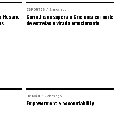
ESPORTES
2 anos ago
o Rosario
Corinthians supera o Criciúma em noite
os
de estreias e virada emocionante
OPINIÃO
2 anos ago
Empowerment e accountability