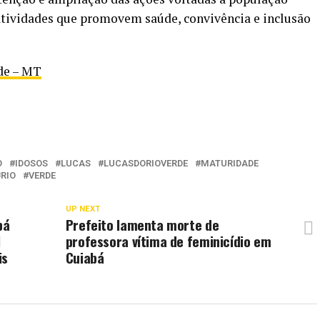
atividades que promovem saúde, convivência e inclusão
rde – MT
O
IDOSOS
LUCAS
LUCASDORIOVERDE
MATURIDADE
RIO
VERDE
UP NEXT
bá
Prefeito lamenta morte de
l
professora vítima de feminicídio em
is
Cuiabá