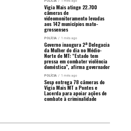
POLÍCIA
1 mês ago
Vigia Mais atinge 22.700
câmeras de
videomonitoramento levadas
aos 142 municípios mato-
grossenses
POLÍCIA
1 mês ago
Governo inaugura 2ª Delegacia
da Mulher do dia no Médio-
Norte de MT: “Estado tem
pressa em combater violência
doméstica”, afirma governador
POLÍCIA
1 mês ago
Sesp entrega 78 câmeras do
Vigia Mais MT a Pontes e
Lacerda para apoiar ações de
combate à criminalidade