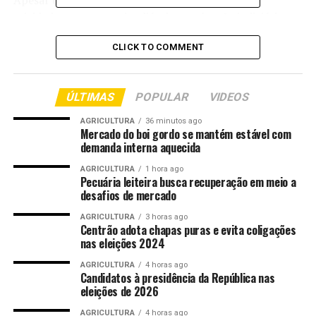
Apesar da suspensão, os serviços essenciais, as
atividades urgentes e inadiáveis e o plantão judiciário
continuarão funcionando normalmente, seguindo as
CLICK TO COMMENT
normas específicas de cada serviço.
Comentários
ÚLTIMAS
POPULAR
VIDEOS
AGRICULTURA
36 minutos ago
Mercado do boi gordo se mantém estável com
RELATED TOPICS:
BRASIL
COPA
CUIABÁ
CUIABA..CBA
demanda interna aquecida
DESTAQUE
DIA
EXPEDIENTE
JOGO
MUNDO
PRESIDENTE
SUSPENDE
TJMT
AGRICULTURA
1 hora ago
Pecuária leiteira busca recuperação em meio a
UP NEXT
desafios de mercado
Parque Tecnológico é entregue após dez anos de espera
e promete fortalecer a economia
AGRICULTURA
3 horas ago
Centrão adota chapas puras e evita coligações
nas eleições 2024
DON'T MISS
Cuiabá injeta R$ 31,3 milhões na economia com
AGRICULTURA
4 horas ago
pagamento de aposentados e pensionistas
Candidatos à presidência da República nas
eleições de 2026
AGRICULTURA
4 horas ago