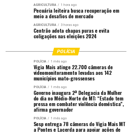
AGRICULTURA
1 hora ago
Pecuária leiteira busca recuperação em
meio a desafios de mercado
AGRICULTURA
3 horas ago
Centrão adota chapas puras e evita
coligações nas eleições 2024
POLÍCIA
POLÍCIA
1 mês ago
Vigia Mais atinge 22.700 câmeras de
videomonitoramento levadas aos 142
municípios mato-grossenses
POLÍCIA
1 mês ago
Governo inaugura 2ª Delegacia da Mulher
do dia no Médio-Norte de MT: “Estado tem
pressa em combater violência doméstica”,
afirma governador
POLÍCIA
1 mês ago
Sesp entrega 78 câmeras do Vigia Mais MT
a Pontes e Lacerda para apoiar ações de