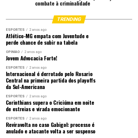
combate à criminalidade
TRENDING
ESPORTES
2 anos ago
Atlético-MG empata com Juventude e
perde chance de subir na tabela
OPINIÃO
2 anos ago
Jovem Advocacia Forte!
ESPORTES
2 anos ago
Internacional é derrotado pelo Rosario
Central na primeira partida dos playoffs
da Sul-Americana
ESPORTES
2 anos ago
Corinthians supera o Criciúma em noite
de estreias e virada emocionante
ESPORTES
2 anos ago
Reviravolta no caso Gabigol: processo é
anulado e atacante volta a ser suspenso