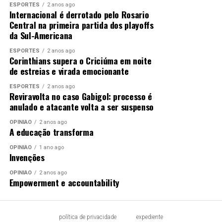
ESPORTES
2 anos ago
Internacional é derrotado pelo Rosario
Central na primeira partida dos playoffs
da Sul-Americana
ESPORTES
2 anos ago
Corinthians supera o Criciúma em noite
de estreias e virada emocionante
ESPORTES
2 anos ago
Reviravolta no caso Gabigol: processo é
anulado e atacante volta a ser suspenso
OPINIÃO
2 anos ago
A educação transforma
OPINIÃO
1 ano ago
Invenções
OPINIÃO
2 anos ago
Empowerment e accountability
política de privacidade
expediente