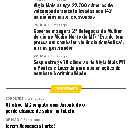
Vigia Mais atinge 22.700 câmeras de
videomonitoramento levadas aos 142
municípios mato-grossenses
POLÍCIA
1 mês ago
Governo inaugura 2ª Delegacia da Mulher
do dia no Médio-Norte de MT: “Estado tem
pressa em combater violência doméstica”,
afirma governador
POLÍCIA
1 mês ago
Sesp entrega 78 câmeras do Vigia Mais MT
a Pontes e Lacerda para apoiar ações de
combate à criminalidade
TRENDING
ESPORTES
2 anos ago
Atlético-MG empata com Juventude e
perde chance de subir na tabela
OPINIÃO
2 anos ago
Jovem Advocacia Forte!