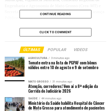
Engenharia e Agronomia de Mato Grosso (Crea-MT) e
Secretaria Municipal de Mobilidade Urbana e Segurança
CONTINUE READING
Pública (Semob-SegP).
As equipes intensificarão as ações de fiscalização em
CLICK TO COMMENT
estabelecimentos regularmente licenciados e também
em locais clandestinos previamente denunciados por
meio do Portal Sorp, ferramenta disponibilizada para o
ÚLTIMAS
POPULAR
VIDEOS
registro de denúncias no
https://www.sorp.cuiaba.mt.gov.br
. De acordo com a
AGRICULTURA
3 minutos ago
Tomate entra na lista do PGPAF com bônus
secretária de Ordem Pública, Juliana Palhares, nos casos
válidos entre 10 de agosto e 9 de setembro
em que forem constatadas irregularidades graves ou
funcionamento sem autorização, a interdição será
imediata.
MATO GROSSO
31 minutos ago
Atenção, corredores! Vem aí a 8ª edição da
Corrida do Judiciário 2026
Entre os principais pontos verificados estão a
regularidade da documentação, os alvarás de localização
SAÚDE
44 minutos ago
Ministério da Saúde habilita Hospital do Câncer
e funcionamento, o alvará sanitário, o licenciamento
de Mato Grosso para atendimento de pacientes
ambiental, as condições de segurança das áreas