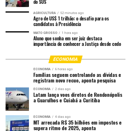
do SUS
aquáticas, o controle da capacidade de público, práticas
abusivas, como venda casada, e a validade e o
AGRICULTURA
52 minutos ago
Agro de US$ 1 trilhão: o desafio para os
funcionamento dos equipamentos utilizados pelos
candidatos à Presidência
frequentadores.
MATO GROSSO
1 hora ago
Aluno que sonha em ser juiz destaca
O Corpo de Bombeiros será responsável por avaliar o
importância de conhecer a Justiça desde cedo
cumprimento das normas de segurança contra incêndio
e pânico. Além da conferência dos alvarás e dos
ECONOMIA
processos administrativos, os militares verificarão se
todos os equipamentos previstos nos projetos de
ECONOMIA
6 horas ago
Famílias seguem controlando as dívidas e
segurança estão devidamente instalados, em condições
registram novo recuo, aponta pesquisa
adequadas de funcionamento e dentro do prazo de
validade exigido pela legislação.
ECONOMIA
2 dias ago
Latam lança voos diretos de Rondonópolis
a Guarulhos e Cuiabá a Curitiba
A fiscalização também dará atenção especial à
segurança aquática, considerada uma das principais
preocupações em locais que recebem grande circulação
ECONOMIA
4 dias ago
MT arrecada R$ 35 bilhões em impostos e
de crianças e famílias. Equipamentos como toboáguas,
supera ritmo de 2025, aponta
sistemas de sucção, bombas e demais estruturas