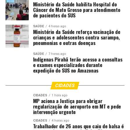
CUIABA..CBA
DESTAQUE
FISCALIZAÇÃO
INICIA
Ministério da Saúde habilita Hospital do
OPERAÇÃO
PREFEITURA
Câncer de Mato Grosso para atendimento
de pacientes do SUS
UP NEXT
Filha de vereador morre afogada após ter cabelo sugado
SAÚDE
4 horas ago
por sistema de piscina de residência
Ministério da Saúde reforça vacinação de
crianças e adolescentes contra sarampo,
DON'T MISS
pneumonias e outras doenças
Beatificação transforma Jauru em novo destino de
peregrinação religiosa
SAÚDE
7 horas ago
Indígenas Pirahã terão acesso a consultas
e exames especializados durante
expedição do SUS no Amazonas
CIDADES
CIDADES
1 hora ago
MP aciona a Justiça para obrigar
regularização de aeroporto em MT e pede
intervenção urgente
CIDADES
4 horas ago
Trabalhador de 26 anos que caiu de balsa é