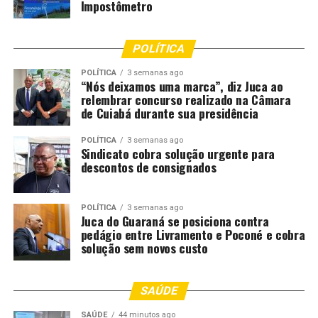
Impostômetro
recreativas serão vistoriadas para garantir que estejam
em conformidade com as normas técnicas e
POLÍTICA
operacionais.
POLÍTICA
3 semanas ago
Outro aspecto analisado pelo Crea-MT será a
“Nós deixamos uma marca”, diz Juca ao
relembrar concurso realizado na Câmara
manutenção periódica dos equipamentos e a existência
de Cuiabá durante sua presidência
de responsáveis técnicos habilitados para acompanhar a
instalação e a operação das estruturas. Em muitos casos,
POLÍTICA
3 semanas ago
os empreendimentos contam com engenheiros
Sindicato cobra solução urgente para
descontos de consignados
responsáveis pelos projetos e montagens, embora a
legislação também permita a atuação de outros
profissionais tecnicamente habilitados, conforme a
POLÍTICA
3 semanas ago
atividade desenvolvida.
Juca do Guaraná se posiciona contra
pedágio entre Livramento e Poconé e cobra
solução sem novos custo
Comentários
SAÚDE
RELATED TOPICS:
BALNEÁRIOS
CLUBES
CUIABÁ
SAÚDE
44 minutos ago