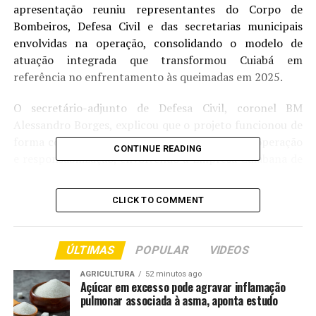
apresentação reuniu representantes do Corpo de
Bombeiros, Defesa Civil e das secretarias municipais
envolvidas na operação, consolidando o modelo de
atuação integrada que transformou Cuiabá em
referência no enfrentamento às queimadas em 2025.
O secretário-adjunto de Defesa Civil, coronel BM
Alessandro Borges, explicou que o projeto funcionou de
forma completa, com prevenção, preparação, operação
CONTINUE READING
e responsabilização, envolvendo a Empresa Cuiabana de
Zeladoria e Serviços Urbanos (Limpurb), as secretarias
de Infraestrutura e Obras, Educação, a Secretaria de
CLICK TO COMMENT
Ordem Pública (Sorp) e o Corpo de Bombeiros.
“Essa união de esforços das secretarias, integrada ao
ÚLTIMAS
POPULAR
VIDEOS
Corpo de Bombeiros, trouxe resultados fantásticos. A
Secretaria de Obras atuou com maquinários e equipe à
AGRICULTURA
52 minutos ago
Açúcar em excesso pode agravar inflamação
disposição; a Limpurb realizou a retirada dos bolsões de
pulmonar associada à asma, aponta estudo
lixo; a Sorp notificou e multou; a Defesa Civil fez as