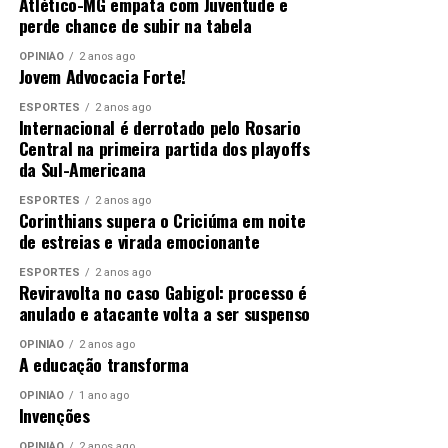
Atlético-MG empata com Juventude e
perde chance de subir na tabela
OPINIÃO
2 anos ago
Jovem Advocacia Forte!
ESPORTES
2 anos ago
Internacional é derrotado pelo Rosario
Central na primeira partida dos playoffs
da Sul-Americana
ESPORTES
2 anos ago
Corinthians supera o Criciúma em noite
de estreias e virada emocionante
ESPORTES
2 anos ago
Reviravolta no caso Gabigol: processo é
anulado e atacante volta a ser suspenso
OPINIÃO
2 anos ago
A educação transforma
OPINIÃO
1 ano ago
Invenções
OPINIÃO
2 anos ago