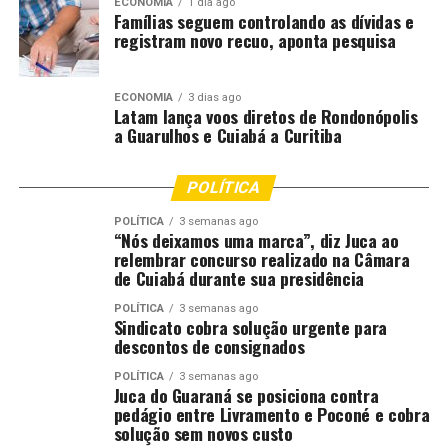
ECONOMIA
1 dia ago
combate aos focos iniciais e para ações rápidas que
Famílias seguem controlando as dívidas e
impediram a evolução de pequenos incêndios em
registram novo recuo, aponta pesquisa
grandes queimadas. A pasta também foi fundamental na
abertura e manutenção de aceiros. Já a Limpurb atuou
ECONOMIA
3 dias ago
na limpeza preventiva de áreas de risco. Entre julho e
Latam lança voos diretos de Rondonópolis
outubro, foram retiradas 13.199,62 toneladas de
a Guarulhos e Cuiabá a Curitiba
resíduos de áreas vulneráveis.
POLÍTICA
O Corpo de Bombeiros registrou 393 ocorrências, sendo
269 atendimentos ordinários e 124 pela jornada
POLÍTICA
3 semanas ago
“Nós deixamos uma marca”, diz Juca ao
delegada, financiada pela Prefeitura para ampliar o
relembrar concurso realizado na Câmara
efetivo durante a estiagem. De acordo com o
de Cuiabá durante sua presidência
comandante-geral, coronel BM Flávio Glêdson Bezerra,
POLÍTICA
3 semanas ago
Cuiabá integrou plenamente o sistema estadual de
Sindicato cobra solução urgente para
descontos de consignados
proteção contra incêndios florestais e contribuiu para
os índices recordes registrados no Estado, que alcançou
POLÍTICA
3 semanas ago
redução de 80% em Mato Grosso e 95% no Pantanal.
Juca do Guaraná se posiciona contra
pedágio entre Livramento e Poconé e cobra
solução sem novos custo
“A Prefeitura de Cuiabá, quando reduz seus números,