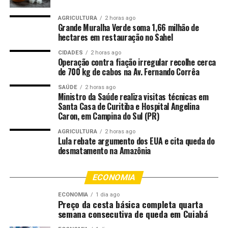
vistorias; e tivemos ainda a educação ambiental nas
escolas municipais, com apoio da Secretaria de
AGRICULTURA
2 horas ago
Grande Muralha Verde soma 1,66 milhão de
Educação. O trabalho também envolveu as associações
hectares em restauração no Sahel
rurais e os subprefeitos, junto à Secretaria Adjunta de
CIDADES
2 horas ago
Relações Comunitárias. A Secretaria de Comunicação
Operação contra fiação irregular recolhe cerca
também participou, com a campanha oficial de
de 700 kg de cabos na Av. Fernando Corrêa
conscientização da população e de alerta sobre a
SAÚDE
2 horas ago
proibição das queimadas durante todo o ano”, destacou
Ministro da Saúde realiza visitas técnicas em
o secretário.
Santa Casa de Curitiba e Hospital Angelina
Caron, em Campina do Sul (PR)
A Secretaria Municipal de Ordem Pública (Sorp) realizou
AGRICULTURA
2 horas ago
91 ações fiscais, totalizando R$ 35.553,51 em multas. A
Lula rebate argumento dos EUA e cita queda do
desmatamento na Amazônia
Defesa Civil também lavrou 25 autos de infração,
somando R$ 119.300,00 em penalidades e
responsabilizando proprietários de áreas que
ECONOMIA
queimaram 11,35 hectares.
ECONOMIA
1 dia ago
Preço da cesta básica completa quarta
A Secretaria de Obras teve atuação decisiva, com apoio
semana consecutiva de queda em Cuiabá
de caminhão-pipa, contribuindo diretamente para o