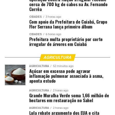
gigante. Diminuímos drasticamente o número de
cerca de 700 kg de cabos na Av. Fernando
Corrêa
queimadas. O trabalho rápido e eficiente das equipes
resultou em mais gente respirando bem, com menos
CIDADES
3 horas ago
Com apoio da Prefeitura de Cuiabá, Grupo
fumaça em Cuiabá. Sem vitimismo e sem mimimi,
Flor Serrana lança primeiro álbum
salvamos Cuiabá das queimadas”, afirmou.
CIDADES
6 horas ago
Prefeitura multa proprietário por corte
Também participaram da reunião o vereador Tenente-
irregular de árvores em Cuiabá
coronel Dias, a secretária de Comunicação, Ana Karla; o
secretário de Planejamento Estratégico, Murilo
Bianchini; a secretária de Ordem Pública, Juliana
AGRICULTURA
Palhares; o secretário-adjunto de Obras, Mateus Silva
AGRICULTURA
52 minutos ago
Alves; o diretor-adjunto de Serviços Urbanos da
Açúcar em excesso pode agravar
inflamação pulmonar associada à asma,
Limpurb, Ivan Rastelli; e Paulo Epitáfio, diretor-geral de
aponta estudo
Redes da Secretaria de Educação.
AGRICULTURA
2 horas ago
Fonte:
Prefeitura de Cuiabá – MT
Grande Muralha Verde soma 1,66 milhão de
hectares em restauração no Sahel
AGRICULTURA
2 horas ago
Comentários
Lula rebate argumento dos EUA e cita