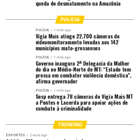
queda do desmatamento na Amazônia
RELATED TOPICS:
CUIABÁ
CUIABA..CBA
DAS
POLÍCIA
DESTAQUE
MOSTRA
PREFEITO
QUEIMADAS
RECEBE
REDUÇÃO
RELATÓRIO
POLÍCIA
1 mês ago
Vigia Mais atinge 22.700 câmeras de
UP NEXT
videomonitoramento levadas aos 142
Cuiabá inicia regularização do Contorno Leste e garante
municípios mato-grossenses
permanência das famílias
POLÍCIA
1 mês ago
DON'T MISS
Governo inaugura 2ª Delegacia da Mulher
Projeto de lei de Ranalli que protege pessoas com
do dia no Médio-Norte de MT: “Estado tem
deficiência na internet segue para sanção
pressa em combater violência doméstica”,
afirma governador
POLÍCIA
1 mês ago
Sesp entrega 78 câmeras do Vigia Mais MT
a Pontes e Lacerda para apoiar ações de
combate à criminalidade
TRENDING
ESPORTES
2 anos ago