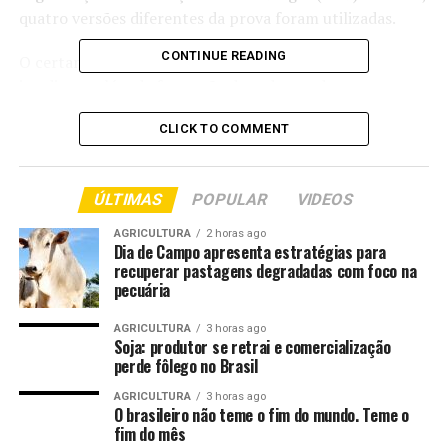
quatro versões diferentes da prova foram utilizadas.
CONTINUE READING
O certame prevê o preenchimento de oito vagas
imediatas, além da formação de cadastro de reserva.
Conforme previsto em edital, 10% das vagas são
CLICK TO COMMENT
reservadas a pessoas com deficiência e 20% a candidatos
negros, em conformidade com a legislação vigente e as
diretrizes do Conselho Nacional do Ministério Público
ÚLTIMAS
POPULAR
VIDEOS
(CNMP).
AGRICULTURA
2 horas ago
O concurso é composto por cinco etapas sucessivas:
Dia de Campo apresenta estratégias para
recuperar pastagens degradadas com foco na
prova objetiva preambular, provas discursivas, inscrição
pecuária
definitiva, prova oral e avaliação de títulos. As provas
discursivas estão previstas para os dias 16 e 17 de agosto
AGRICULTURA
3 horas ago
de 2026, em dois turnos, exclusivamente na capital
Soja: produtor se retrai e comercialização
perde fôlego no Brasil
mato-grossense. Todas as fases do concurso serão
organizadas e executadas pela FGV.
AGRICULTURA
3 horas ago
O brasileiro não teme o fim do mundo. Teme o
fim do mês