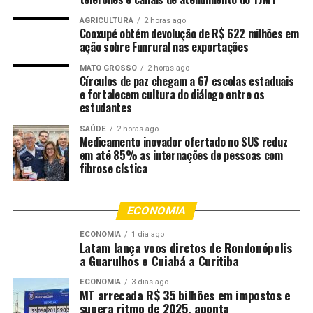
AGRICULTURA
2 horas ago
Comentários
Cooxupé obtém devolução de R$ 622 milhões em
ação sobre Funrural nas exportações
MATO GROSSO
2 horas ago
RELATED TOPICS:
APÓS
ATROPELADO
CAMINHÃO
Círculos de paz chegam a 67 escolas estaduais
CUIABÁ
CUIABA..CBA
DESTAQUE
DURANTE
EMPRESA
e fortalecem cultura do diálogo entre os
IDOSO
INTERIOR
MANOBRA
MORRE
POR
SER
estudantes
UP NEXT
SAÚDE
2 horas ago
Rua Guilherme Victorino terá estacionamento proibido
Medicamento inovador ofertado no SUS reduz
durante avanço das obras do BRT
em até 85% as internações de pessoas com
fibrose cística
DON'T MISS
Abilio convoca de 24 novos profissionais para fortalecer
saúde de Cuiabá
ECONOMIA
ECONOMIA
1 dia ago
Latam lança voos diretos de Rondonópolis
a Guarulhos e Cuiabá a Curitiba
ECONOMIA
3 dias ago
MT arrecada R$ 35 bilhões em impostos e
supera ritmo de 2025, aponta