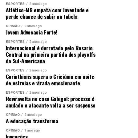
ESPORTES
2 anos ago
Atlético-MG empata com Juventude e
perde chance de subir na tabela
OPINIÃO
2 anos ago
Jovem Advocacia Forte!
ESPORTES
2 anos ago
Internacional é derrotado pelo Rosario
Central na primeira partida dos playoffs
da Sul-Americana
ESPORTES
2 anos ago
Corinthians supera o Criciúma em noite
de estreias e virada emocionante
ESPORTES
2 anos ago
Reviravolta no caso Gabigol: processo é
anulado e atacante volta a ser suspenso
OPINIÃO
2 anos ago
A educação transforma
OPINIÃO
1 ano ago
Invenções