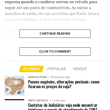
empresa quando o condutor entrou no veículo para
seguir até um posto de combustíveis. Ao iniciar a
manobra de saída, ele não percebeu que Paulo estava
nas proximidades e acabou atingindo a vítima.
O motorista relatou que ouviu um impacto e
CONTINUE READING
interrompeu imediatamente a movimentação do
caminhão. Ao descer da cabine, verificou que a lateral do
veículo havia atingido o idoso, que caiu e ficou sob o
CLICK TO COMMENT
caminhão.
Uma equipe do Hospital Municipal de Porto Alegre do
ÚLTIMAS
POPULAR
VIDEOS
Norte foi acionada e prestou os primeiros atendimentos.
Paulo chegou a ser socorrido, mas morreu durante o
AGRICULTURA
43 minutos ago
Poucos negócios, alterações pontuais: como
deslocamento para a unidade de saúde.
ficaram os preços da soja?
O caso foi registrado pela Polícia Civil, que instaurou
procedimento para apurar as circunstâncias do
MATO GROSSO
1 hora ago
acidente.
Contatos do Judiciário: veja onde encontrar
telefones e canais de atendimento do TJMT