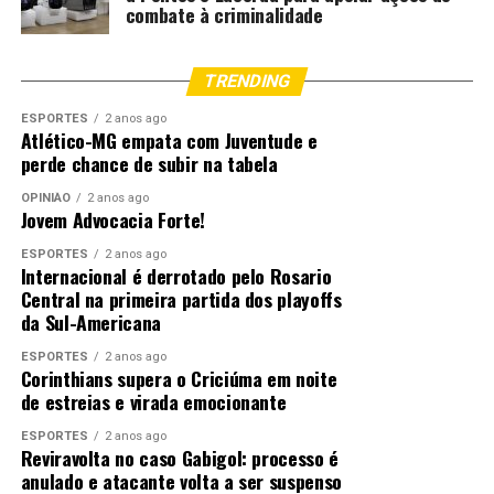
combate à criminalidade
TRENDING
ESPORTES
2 anos ago
Atlético-MG empata com Juventude e
perde chance de subir na tabela
OPINIÃO
2 anos ago
Jovem Advocacia Forte!
ESPORTES
2 anos ago
Internacional é derrotado pelo Rosario
Central na primeira partida dos playoffs
da Sul-Americana
ESPORTES
2 anos ago
Corinthians supera o Criciúma em noite
de estreias e virada emocionante
ESPORTES
2 anos ago
Reviravolta no caso Gabigol: processo é
anulado e atacante volta a ser suspenso