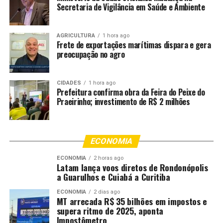
Secretaria de Vigilância em Saúde e Ambiente
Cuiabá para fortalecer o quadro de profissionais da rede
pública e garantir melhores condições para a prestação
dos serviços de saúde à população.
AGRICULTURA
1 hora ago
Frete de exportações marítimas dispara e gera
preocupação no agro
Os candidatos devem acompanhar atentamente os
prazos e as orientações publicadas na Gazeta Municipal,
já que o não cumprimento das exigências poderá
CIDADES
1 hora ago
resultar na perda da vaga.
Prefeitura confirma obra da Feira do Peixe do
Praeirinho; investimento de R$ 2 milhões
Comentários
ECONOMIA
RELATED TOPICS:
ABILIO
CONVOCA
CUIABÁ
ECONOMIA
2 horas ago
CUIABA..CBA
DESTAQUE
FORTALECER
NOVOS
PARA
Latam lança voos diretos de Rondonópolis
PROFISSIONAIS
SAUDE
a Guarulhos e Cuiabá a Curitiba
UP NEXT
ECONOMIA
2 dias ago
Idoso morre após ser atropelado por caminhão durante
MT arrecada R$ 35 bilhões em impostos e
manobra em empresa no interior de MT
supera ritmo de 2025, aponta
Impostômetro