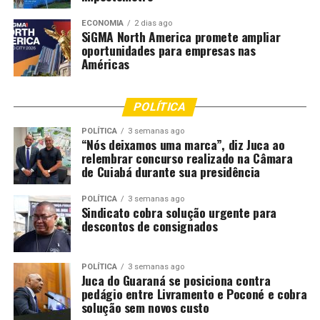
DON'T MISS
Motociclista morre após colisão frontal com carro em
ECONOMIA
2 dias ago
estrada rural de Tapurah
SiGMA North America promete ampliar
oportunidades para empresas nas
Américas
POLÍTICA
POLÍTICA
3 semanas ago
“Nós deixamos uma marca”, diz Juca ao
relembrar concurso realizado na Câmara
de Cuiabá durante sua presidência
POLÍTICA
3 semanas ago
Sindicato cobra solução urgente para
descontos de consignados
POLÍTICA
3 semanas ago
Juca do Guaraná se posiciona contra
pedágio entre Livramento e Poconé e cobra
solução sem novos custo