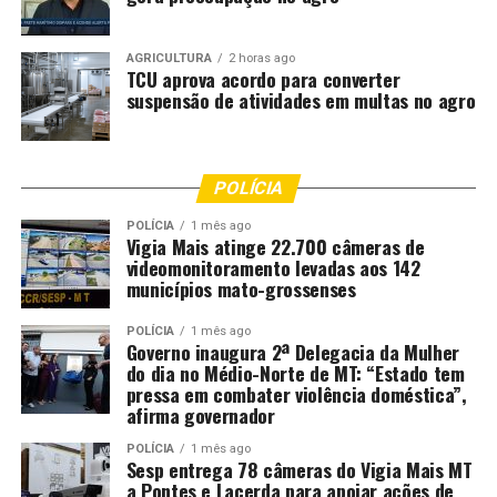
AGRICULTURA
2 horas ago
TCU aprova acordo para converter
suspensão de atividades em multas no agro
POLÍCIA
POLÍCIA
1 mês ago
Vigia Mais atinge 22.700 câmeras de
videomonitoramento levadas aos 142
municípios mato-grossenses
POLÍCIA
1 mês ago
Governo inaugura 2ª Delegacia da Mulher
do dia no Médio-Norte de MT: “Estado tem
pressa em combater violência doméstica”,
afirma governador
POLÍCIA
1 mês ago
Sesp entrega 78 câmeras do Vigia Mais MT
a Pontes e Lacerda para apoiar ações de