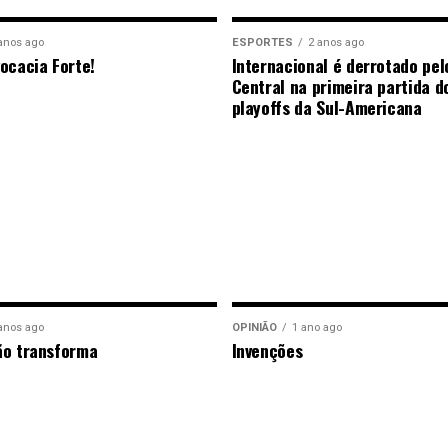
anos ago
ESPORTES
2 anos ago
ocacia Forte!
Internacional é derrotado pel
Central na primeira partida d
playoffs da Sul-Americana
anos ago
OPINIÃO
1 ano ago
ão transforma
Invenções