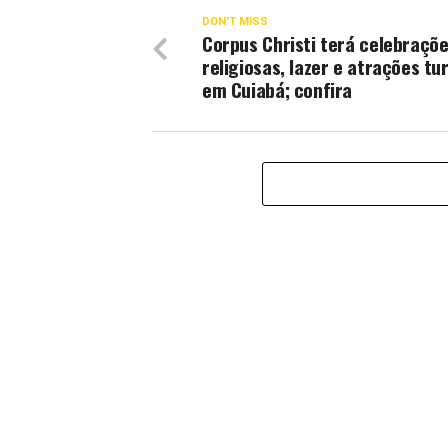
DON'T MISS
Corpus Christi terá celebraçõ
religiosas, lazer e atrações tu
em Cuiabá; confira