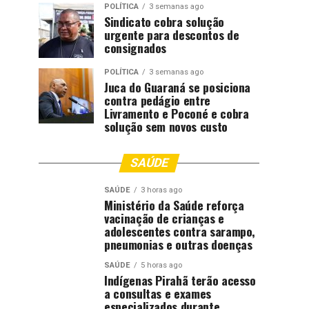
POLÍTICA
3 semanas ago
Sindicato cobra solução
urgente para descontos de
consignados
POLÍTICA
3 semanas ago
Juca do Guaraná se posiciona
contra pedágio entre
Livramento e Poconé e cobra
solução sem novos custo
SAÚDE
SAÚDE
3 horas ago
Ministério da Saúde reforça
vacinação de crianças e
adolescentes contra sarampo,
pneumonias e outras doenças
SAÚDE
5 horas ago
Indígenas Pirahã terão acesso
a consultas e exames
especializados durante