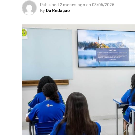
Published
2 meses ago
on
03/06/2026
By
Da Redação