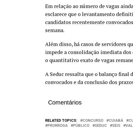
Em relação ao número de vagas ainda 
esclarece que o levantamento definiti
candidatos recentemente convocados 
semana.
Além disso, há casos de servidores qu
impede a consolidação imediata dos d
o quantitativo exato de vagas remane
A Seduc ressalta que o balanço final
convocados e da conclusão dos prazos 
Comentários
RELATED TOPICS:
CONCURSO
CUIABÁ
C
PRORROGA
PÚBLICO
SEDUC
SEIS
VAL