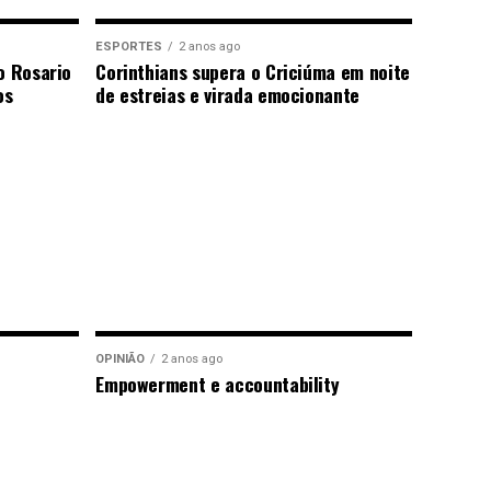
ESPORTES
2 anos ago
o Rosario
Corinthians supera o Criciúma em noite
os
de estreias e virada emocionante
OPINIÃO
2 anos ago
Empowerment e accountability