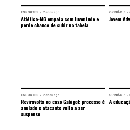
ESPORTES
2 anos ago
OPINIÃO
2 
Atlético-MG empata com Juventude e
Jovem Adv
perde chance de subir na tabela
ESPORTES
2 anos ago
OPINIÃO
2 
Reviravolta no caso Gabigol: processo é
A educaç
anulado e atacante volta a ser
suspenso