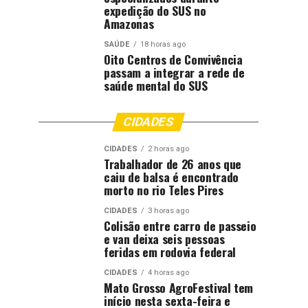
expedição do SUS no
Amazonas
SAÚDE
18 horas ago
Oito Centros de Convivência
passam a integrar a rede de
saúde mental do SUS
CIDADES
CIDADES
2 horas ago
Trabalhador de 26 anos que
caiu de balsa é encontrado
morto no rio Teles Pires
CIDADES
3 horas ago
Colisão entre carro de passeio
e van deixa seis pessoas
feridas em rodovia federal
CIDADES
4 horas ago
Mato Grosso AgroFestival tem
início nesta sexta-feira e