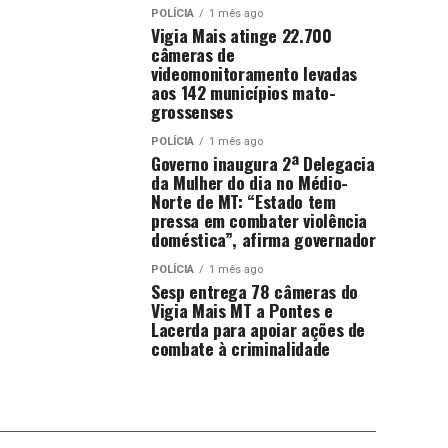
POLÍCIA
1 mês ago
Vigia Mais atinge 22.700
câmeras de
videomonitoramento levadas
aos 142 municípios mato-
grossenses
POLÍCIA
1 mês ago
Governo inaugura 2ª Delegacia
da Mulher do dia no Médio-
Norte de MT: “Estado tem
pressa em combater violência
doméstica”, afirma governador
POLÍCIA
1 mês ago
Sesp entrega 78 câmeras do
Vigia Mais MT a Pontes e
Lacerda para apoiar ações de
combate à criminalidade