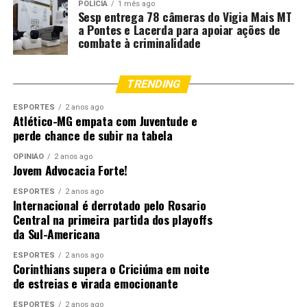
POLÍCIA
1 mês ago
Sesp entrega 78 câmeras do Vigia Mais MT
a Pontes e Lacerda para apoiar ações de
combate à criminalidade
TRENDING
ESPORTES
2 anos ago
Atlético-MG empata com Juventude e
perde chance de subir na tabela
OPINIÃO
2 anos ago
Jovem Advocacia Forte!
ESPORTES
2 anos ago
Internacional é derrotado pelo Rosario
Central na primeira partida dos playoffs
da Sul-Americana
ESPORTES
2 anos ago
Corinthians supera o Criciúma em noite
de estreias e virada emocionante
ESPORTES
2 anos ago