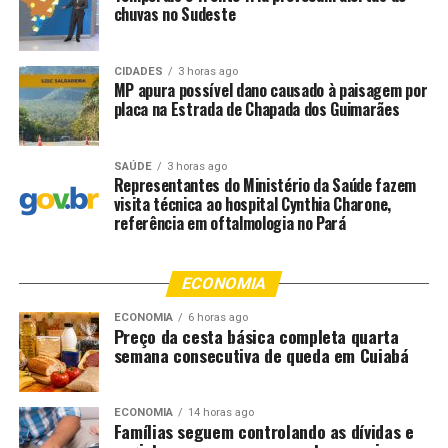
chuvas no Sudeste
do Norte, Matupá, Rondonópolis, Sapezal, Sinop,
Sorriso, Querência, Paranatinga, Barra do Bugres,
Brasnorte, Chapada dos Guimarães, Itiquira, Nova
CIDADES
3 horas ago
Bandeirantes, Nova Ubiratã e São José do Rio
MP apura possível dano causado à paisagem por
placa na Estrada de Chapada dos Guimarães
Claro — total de 17 municípios.
Perfil Técnico de Enfermagem – Canarana,
Confresa, Cuiabá, Guarantã do Norte, Juína,
SAÚDE
3 horas ago
Representantes do Ministério da Saúde fazem
Matupá, Nova Xavantina, Pontes e Lacerda,
visita técnica ao hospital Cynthia Charone,
Rondonópolis, Sapezal, Sinop, Sorriso, Aripuanã,
referência em oftalmologia no Pará
Diamantino, Paranatinga, Querência, Tapurah,
Barra do Bugres, Brasnorte, Chapada dos
ECONOMIA
Guimarães, Itiquira, Nova Bandeirantes, Nova
Ubiratã e São José do Rio Claro — total de 24
ECONOMIA
6 horas ago
Preço da cesta básica completa quarta
municípios.
semana consecutiva de queda em Cuiabá
As contratações terão caráter temporário, com duração
de até oito anos. Os aprovados receberão remuneração
ECONOMIA
14 horas ago
de R$ 3.796,74, além de auxílio-alimentação de R$
Famílias seguem controlando as dívidas e
521,97. A jornada de trabalho será definida conforme a