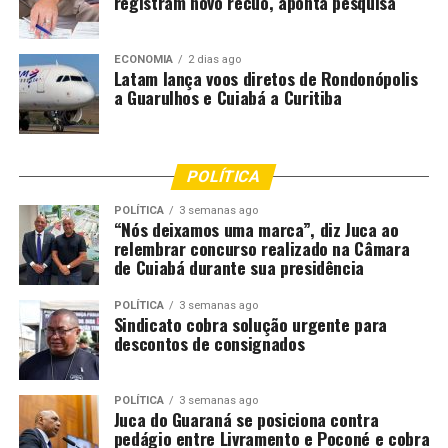
registram novo recuo, aponta pesquisa
escala operacional e/ou o expediente administrativo de
cada unidade. O processo seletivo terá validade de dois
ECONOMIA
2 dias ago
anos, podendo ser prorrogado uma única vez.
Latam lança voos diretos de Rondonópolis
a Guarulhos e Cuiabá a Curitiba
Comentários
POLÍTICA
RELATED TOPICS:
BOMBEIROS
CORPO
CUIABÁ
POLÍTICA
3 semanas ago
CUIABA..CBA
DESTAQUE
DIVULGA
FINAL
PARA
“Nós deixamos uma marca”, diz Juca ao
RESULTADO
SELETIVO
SOLDADOS
TEMPORÁRIOS
relembrar concurso realizado na Câmara
de Cuiabá durante sua presidência
UP NEXT
Festa de São Pedro chega à 46ª edição com religião,
cultura e sorteio de moto 0km
POLÍTICA
3 semanas ago
Sindicato cobra solução urgente para
descontos de consignados
DON'T MISS
Motorista de caminhão que morreu carbonizada em
explosão em VG tinha 45 anos
POLÍTICA
3 semanas ago
Juca do Guaraná se posiciona contra
pedágio entre Livramento e Poconé e cobra