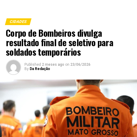
CIDADES
Corpo de Bombeiros divulga
resultado final de seletivo para
soldados temporários
Published
2 meses ago
on
23/06/2026
By
Da Redação