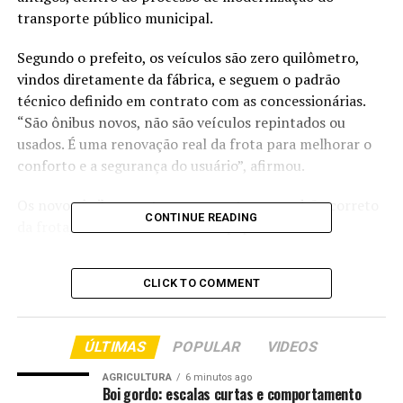
transporte público municipal.
Segundo o prefeito, os veículos são zero quilômetro,
vindos diretamente da fábrica, e seguem o padrão
técnico definido em contrato com as concessionárias.
“São ônibus novos, não são veículos repintados ou
usados. É uma renovação real da frota para melhorar o
conforto e a segurança do usuário”, afirmou.
Os novos ônibus contam com portas no padrão correto
CONTINUE READING
da frota, além de uma série de equipamentos
tecnológicos e de segurança. Todos os veículos possuem
câmeras de monitoramento, catraca com
CLICK TO COMMENT
reconhecimento facial e acessibilidade, ampliando o
controle contra fraudes e garantindo melhores
condições de uso para passageiros.
ÚLTIMAS
POPULAR
VIDEOS
Durante os próximos 30 dias, os ônibus também
AGRICULTURA
6 minutos ago
Boi gordo: escalas curtas e comportamento
circularão com uma campanha de combate à violência