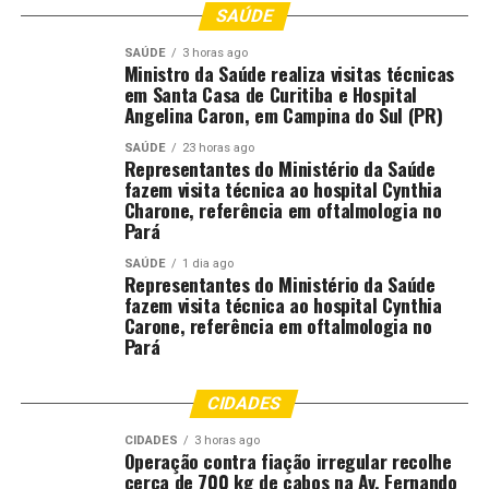
SAÚDE
Comentários
SAÚDE
3 horas ago
Ministro da Saúde realiza visitas técnicas
em Santa Casa de Curitiba e Hospital
RELATED TOPICS:
ARCONDICIONADO
CÂMERAS
CAPITAL
Angelina Caron, em Campina do Sul (PR)
CIRCULAR
COMEÇAM
CUIABÁ
CUIABA..CBA
DESTAQUE
FACIAL
NOVOS
ÔNIBUS
RECONHECIMENTO
SAÚDE
23 horas ago
Representantes do Ministério da Saúde
UP NEXT
fazem visita técnica ao hospital Cynthia
Canteiro da Avenida das Torres é interditado para
Charone, referência em oftalmologia no
minimizar acidades
Pará
DON'T MISS
SAÚDE
1 dia ago
Cláudio Ferreira dá início à Policlínica Regional, marco
Representantes do Ministério da Saúde
da história da saúde de Rondonópolis
fazem visita técnica ao hospital Cynthia
Carone, referência em oftalmologia no
Pará
CIDADES
CIDADES
3 horas ago
Operação contra fiação irregular recolhe
cerca de 700 kg de cabos na Av. Fernando