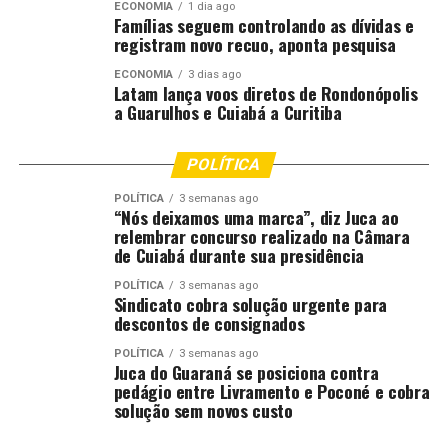
ECONOMIA
1 dia ago
ar-condicionado até o fim do ano, com a substituição
Famílias seguem controlando as dívidas e
gradual dos ônibus mais antigos.
registram novo recuo, aponta pesquisa
ECONOMIA
3 dias ago
Além da renovação dos veículos, o prefeito ressaltou a
Latam lança voos diretos de Rondonópolis
política de incentivo ao uso do transporte coletivo. O
a Guarulhos e Cuiabá a Curitiba
município mantém gratuidade aos domingos, em
eventos e em datas comemorativas, iniciativa que
POLÍTICA
consumiu mais de R$ 500 mil em 2025. “A gratuidade
permite que o trabalhador e sua família usem o
POLÍTICA
3 semanas ago
“Nós deixamos uma marca”, diz Juca ao
transporte público também para lazer, esporte e
relembrar concurso realizado na Câmara
atividades sociais”, afirmou.
de Cuiabá durante sua presidência
POLÍTICA
3 semanas ago
A entrega dos novos ônibus marca mais uma etapa do
Sindicato cobra solução urgente para
plano de reestruturação do transporte coletivo na
descontos de consignados
capital, que prevê melhoria da frota, modernização do
POLÍTICA
3 semanas ago
sistema e ampliação do acesso da população ao serviço.
Juca do Guaraná se posiciona contra
pedágio entre Livramento e Poconé e cobra
Fonte:
Prefeitura de Cuiabá – MT
solução sem novos custo