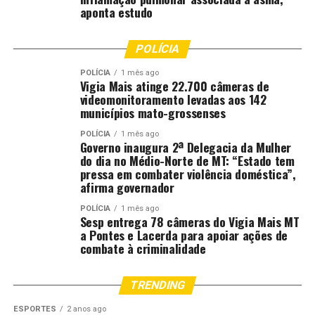
aponta estudo
POLÍCIA
POLÍCIA
1 mês ago
Vigia Mais atinge 22.700 câmeras de
videomonitoramento levadas aos 142
municípios mato-grossenses
POLÍCIA
1 mês ago
Governo inaugura 2ª Delegacia da Mulher
do dia no Médio-Norte de MT: “Estado tem
pressa em combater violência doméstica”,
afirma governador
POLÍCIA
1 mês ago
Sesp entrega 78 câmeras do Vigia Mais MT
a Pontes e Lacerda para apoiar ações de
combate à criminalidade
TRENDING
ESPORTES
2 anos ago