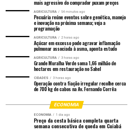
mais agressivo do comprador puxam preços
contra a mulher, como forma de conscientização dentro
do transporte coletivo.
AGRICULTURA
54 minutos ago
Pecuária reúne eventos sobre genética, manejo
e inovação na próxima semana; veja a
O prefeito explicou que a renovação ocorre dentro das
programação
regras do contrato de concessão. A aquisição foi feita
AGRICULTURA
2 horas ago
por financiamento privado das empresas de transporte,
Açúcar em excesso pode agravar inflamação
enquanto a prefeitura concedeu carta de anuência para
pulmonar associada à asma, aponta estudo
viabilizar o crédito bancário. Ele destacou ainda que a
AGRICULTURA
3 horas ago
regularização de pagamentos municipais e a
Grande Muralha Verde soma 1,66 milhão de
renegociação de dívidas antigas com o Tribunal de
hectares em restauração no Sahel
Contas permitiram que as empresas obtivessem
CIDADES
3 horas ago
financiamento para renovar a frota.
Operação contra fiação irregular recolhe cerca
de 700 kg de cabos na Av. Fernando Corrêa
“Estamos cumprindo nosso papel de manter os
pagamentos em dia e cobrar a melhoria do serviço. Isso
ECONOMIA
permite que as empresas invistam na renovação dos
ECONOMIA
1 dia ago
veículos”, disse.
Preço da cesta básica completa quarta
semana consecutiva de queda em Cuiabá
A modernização inclui a meta de ter 100% da frota com