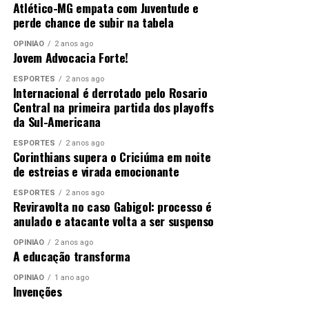
Atlético-MG empata com Juventude e
perde chance de subir na tabela
OPINIÃO
2 anos ago
Jovem Advocacia Forte!
ESPORTES
2 anos ago
Internacional é derrotado pelo Rosario
Central na primeira partida dos playoffs
da Sul-Americana
ESPORTES
2 anos ago
Corinthians supera o Criciúma em noite
de estreias e virada emocionante
ESPORTES
2 anos ago
Reviravolta no caso Gabigol: processo é
anulado e atacante volta a ser suspenso
OPINIÃO
2 anos ago
A educação transforma
OPINIÃO
1 ano ago
Invenções