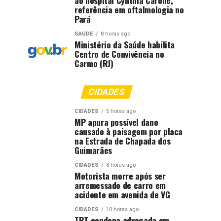
ao hospital Cynthia Carone,
referência em oftalmologia no
Pará
SAÚDE
8 horas ago
Ministério da Saúde habilita
Centro de Convivência no
Carmo (RJ)
CIDADES
CIDADES
5 horas ago
MP apura possível dano
causado à paisagem por placa
na Estrada de Chapada dos
Guimarães
CIDADES
8 horas ago
Motorista morre após ser
arremessado de carro em
acidente em avenida de VG
CIDADES
10 horas ago
TRT condena advogada em