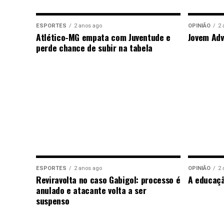
ESPORTES
2 anos ago
OPINIÃO
2 
Atlético-MG empata com Juventude e
Jovem Adv
perde chance de subir na tabela
ESPORTES
2 anos ago
OPINIÃO
2 
Reviravolta no caso Gabigol: processo é
A educaç
anulado e atacante volta a ser
suspenso