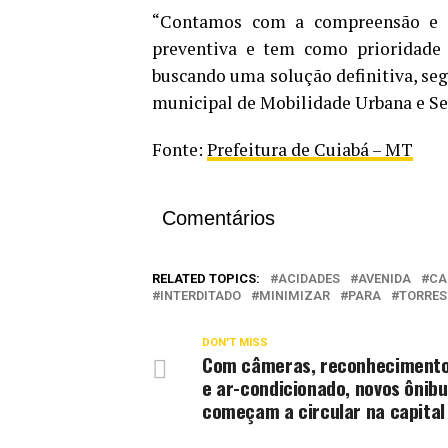
“Contamos com a compreensão e a 
preventiva e tem como prioridade 
buscando uma solução definitiva, segur
municipal de Mobilidade Urbana e Se
Fonte:
Prefeitura de Cuiabá – MT
Comentários
RELATED TOPICS:
ACIDADES
AVENIDA
CA
INTERDITADO
MINIMIZAR
PARA
TORRES
DON'T MISS
Com câmeras, reconhecimento
e ar-condicionado, novos ônibu
começam a circular na capital