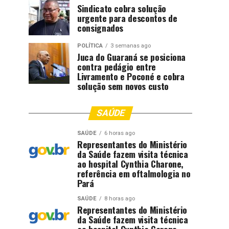
Sindicato cobra solução
urgente para descontos de
consignados
POLÍTICA
3 semanas ago
Juca do Guaraná se posiciona
contra pedágio entre
Livramento e Poconé e cobra
solução sem novos custo
SAÚDE
SAÚDE
6 horas ago
Representantes do Ministério
da Saúde fazem visita técnica
ao hospital Cynthia Charone,
referência em oftalmologia no
Pará
SAÚDE
8 horas ago
Representantes do Ministério
da Saúde fazem visita técnica