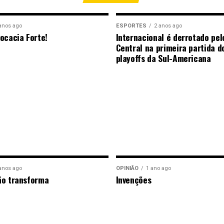
anos ago
ESPORTES
2 anos ago
ocacia Forte!
Internacional é derrotado pel
Central na primeira partida d
playoffs da Sul-Americana
anos ago
OPINIÃO
1 ano ago
ão transforma
Invenções