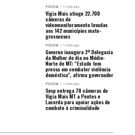
POLÍCIA
1 mês ago
Vigia Mais atinge 22.700
câmeras de
videomonitoramento levadas
aos 142 municípios mato-
grossenses
POLÍCIA
1 mês ago
Governo inaugura 2ª Delegacia
da Mulher do dia no Médio-
Norte de MT: “Estado tem
pressa em combater violência
doméstica”, afirma governador
POLÍCIA
1 mês ago
Sesp entrega 78 câmeras do
Vigia Mais MT a Pontes e
Lacerda para apoiar ações de
combate à criminalidade