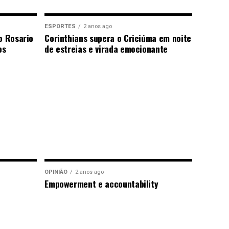
ESPORTES
2 anos ago
o Rosario
Corinthians supera o Criciúma em noite
os
de estreias e virada emocionante
OPINIÃO
2 anos ago
Empowerment e accountability