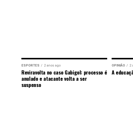
ESPORTES
2 anos ago
OPINIÃO
2 
Reviravolta no caso Gabigol: processo é
A educaç
anulado e atacante volta a ser
suspenso