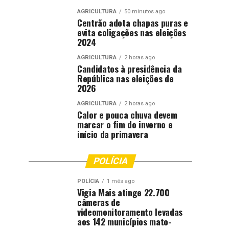
AGRICULTURA
50 minutos ago
Centrão adota chapas puras e
evita coligações nas eleições
2024
AGRICULTURA
2 horas ago
Candidatos à presidência da
República nas eleições de
2026
AGRICULTURA
2 horas ago
Calor e pouca chuva devem
marcar o fim do inverno e
início da primavera
POLÍCIA
POLÍCIA
1 mês ago
Vigia Mais atinge 22.700
câmeras de
videomonitoramento levadas
aos 142 municípios mato-