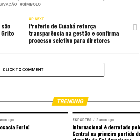
ERVAÇÃO
SÍMBOLO
UP NEXT
s são
Prefeito de Cuiabá reforça
 Grito
transparência na gestão e confirma
processo seletivo para diretores
CLICK TO COMMENT
TRENDING
anos ago
ESPORTES
2 anos ago
ocacia Forte!
Internacional é derrotado pel
Central na primeira partida d