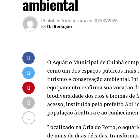
ambiental
Published
6 meses ago
on
07/02/2026
By
Da Redação
O Aquário Municipal de Cuiabá comple
como um dos espaços públicos mais qu
turismo e conservação ambiental. In
equipamento reafirma sua vocação de
biodiversidade dos rios e biomas de M
acesso, instituída pelo prefeito Abil
população à cultura e ao conhecimen
Localizado na Orla do Porto, o aquári
de mais de duas décadas, transformou