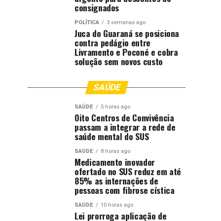
consignados
POLÍTICA
3 semanas ago
Juca do Guaraná se posiciona
contra pedágio entre
Livramento e Poconé e cobra
solução sem novos custo
SAÚDE
SAÚDE
5 horas ago
Oito Centros de Convivência
passam a integrar a rede de
saúde mental do SUS
SAÚDE
8 horas ago
Medicamento inovador
ofertado no SUS reduz em até
85% as internações de
pessoas com fibrose cística
SAÚDE
10 horas ago
Lei prorroga aplicação de