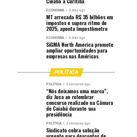
Cuiabá a Curitiba
ECONOMIA
3 dias ago
MT arrecada R$ 35 bilhões em
impostos e supera ritmo de
2025, aponta Impostômetro
ECONOMIA
4 dias ago
SiGMA North America promete
ampliar oportunidades para
empresas nas Américas
POLÍTICA
POLÍTICA
3 semanas ago
“Nós deixamos uma marca”,
diz Juca ao relembrar
concurso realizado na Câmara
de Cuiabá durante sua
presidência
POLÍTICA
3 semanas ago
Sindicato cobra solução
urgente para descontos de