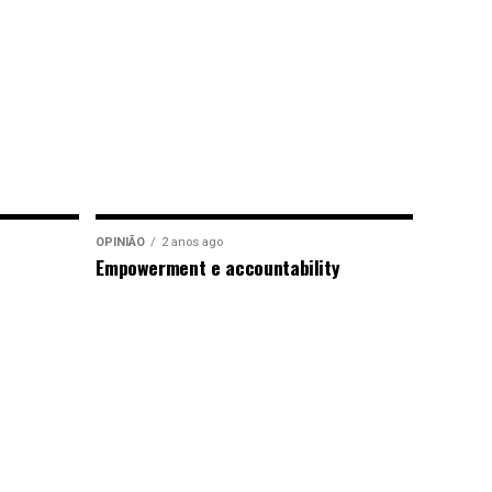
OPINIÃO
2 anos ago
Empowerment e accountability