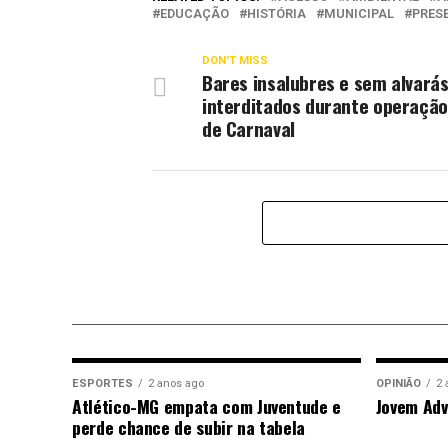
EDUCAÇÃO
HISTÓRIA
MUNICIPAL
PRES
DON'T MISS
Bares insalubres e sem alvará
interditados durante operação
de Carnaval
ESPORTES
2 anos ago
OPINIÃO
2 
Atlético-MG empata com Juventude e
Jovem Adv
perde chance de subir na tabela