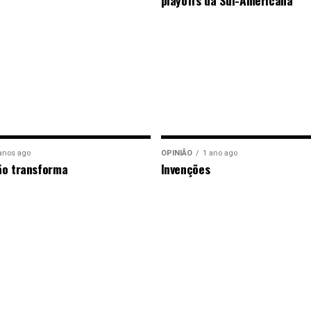
playoffs da Sul-Americana
anos ago
OPINIÃO
1 ano ago
ão transforma
Invenções