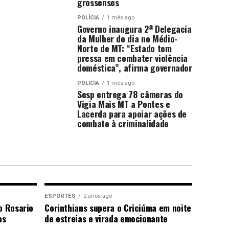
grossenses
POLÍCIA
1 mês ago
Governo inaugura 2ª Delegacia
da Mulher do dia no Médio-
Norte de MT: “Estado tem
pressa em combater violência
doméstica”, afirma governador
POLÍCIA
1 mês ago
Sesp entrega 78 câmeras do
Vigia Mais MT a Pontes e
Lacerda para apoiar ações de
combate à criminalidade
ESPORTES
2 anos ago
o Rosario
Corinthians supera o Criciúma em noite
os
de estreias e virada emocionante