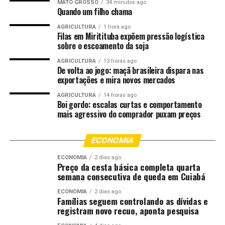
estudar ainda mais, pensar em entrar numa Faculdade”,
MATO GROSSO
34 minutos ago
Quando um filho chama
explica.
AGRICULTURA
1 hora ago
A aluna Claudiany Evangelista também aprovou a visita.
Filas em Miritituba expõem pressão logística
sobre o escoamento da soja
“Amo Matemática. É minha disciplina preferida. Achei
tudo muito legal. A tecnologia desperta curiosidade. Saio
AGRICULTURA
13 horas ago
De volta ao jogo: maçã brasileira dispara nas
daqui muito satisfeita”.
exportações e mira novos mercados
#PraCegoVer
AGRICULTURA
14 horas ago
Boi gordo: escalas curtas e comportamento
mais agressivo do comprador puxam preços
A foto ilustra um grupo de estudantes vestidos com
uniforme oficial da Prefeitura de Cuiabá. No fundo, há
uma tela azul indicando que se trata de um evento de
ECONOMIA
robótica educacional.
ECONOMIA
2 dias ago
Preço da cesta básica completa quarta
Fonte:
Prefeitura de Cuiabá – MT
semana consecutiva de queda em Cuiabá
ECONOMIA
2 dias ago
Famílias seguem controlando as dívidas e
Comentários
registram novo recuo, aponta pesquisa