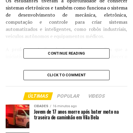
Os estudantes tiveram a oportunidade de conhecer
sistemas eletrônicos e também como funciona o sistema
de desenvolvimento de mecânica, eletrônica,
computação e controle para criar sistemas
automatizados e inteligentes, como robôs industriais,
veículos autônomos e equipamentos médicos.
A professora Ivelize de Souza Moraes explica que a
CONTINUE READING
iniciativa de levar alunos do 5º e 6º ano para conhecer o
II Festival de Robótica foi uma forma de homenageá-los
pela participação nas provas do SAEB (Sistema de
CLICK TO COMMENT
Avaliação da Educação Básica). “Todos se esforçaram
para comparecer no dia e horário para realizar uma boa
prova. Daí, decidimos homenageá-lo”, disse.
ÚLTIMAS
POPULAR
VIDEOS
A estudante Nicolly Vitoria agradeceu a direção da
CIDADES
16 minutos ago
Jovem de 17 anos morre após bater moto na
escola pela oportunidade de conhecer o evento. “É uma
traseira de caminhão em Vila Bela
experiência única. Nós podemos ver que os alunos tem
uma capacidade incrível de produzir, o que nos motiva a