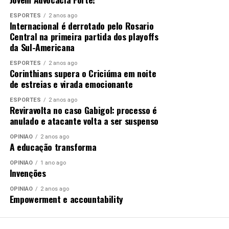
ESPORTES
2 anos ago
Internacional é derrotado pelo Rosario
Central na primeira partida dos playoffs
da Sul-Americana
ESPORTES
2 anos ago
Corinthians supera o Criciúma em noite
de estreias e virada emocionante
ESPORTES
2 anos ago
Reviravolta no caso Gabigol: processo é
anulado e atacante volta a ser suspenso
OPINIÃO
2 anos ago
A educação transforma
OPINIÃO
1 ano ago
Invenções
OPINIÃO
2 anos ago
Empowerment e accountability