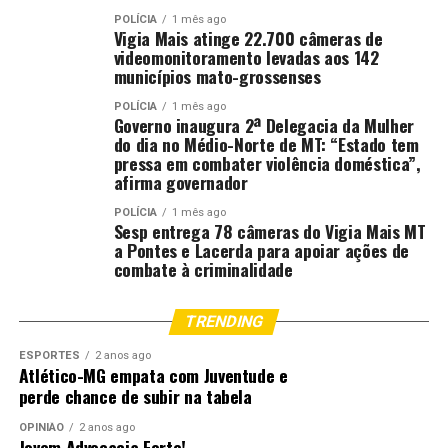
POLÍCIA
1 mês ago
Vigia Mais atinge 22.700 câmeras de
videomonitoramento levadas aos 142
municípios mato-grossenses
POLÍCIA
1 mês ago
Governo inaugura 2ª Delegacia da Mulher
do dia no Médio-Norte de MT: “Estado tem
pressa em combater violência doméstica”,
afirma governador
POLÍCIA
1 mês ago
Sesp entrega 78 câmeras do Vigia Mais MT
a Pontes e Lacerda para apoiar ações de
combate à criminalidade
TRENDING
ESPORTES
2 anos ago
Atlético-MG empata com Juventude e
perde chance de subir na tabela
OPINIÃO
2 anos ago
Jovem Advocacia Forte!