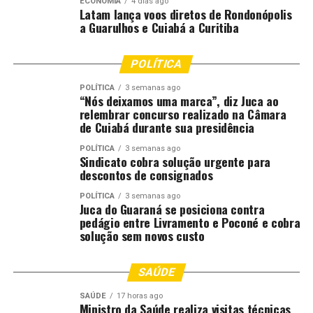
ECONOMIA
4 dias ago
Latam lança voos diretos de Rondonópolis
RELATED TOPICS:
ALUNOS
CUIABÁ
CUIABA..CBA
a Guarulhos e Cuiabá a Curitiba
DESTAQUE
FESTIVAL
ROBÓTICA
RURAL
VISITAM
ZONA
POLÍTICA
UP NEXT
Atletas de Cuiabá disputam os Jogos Abertos Estaduais
POLÍTICA
3 semanas ago
neste fim de semana
“Nós deixamos uma marca”, diz Juca ao
relembrar concurso realizado na Câmara
DON'T MISS
de Cuiabá durante sua presidência
Novembro Azul: Câmara de Cuiabá reforça importância
dos cuidados com a saúde do homem
POLÍTICA
3 semanas ago
Sindicato cobra solução urgente para
descontos de consignados
POLÍTICA
3 semanas ago
Juca do Guaraná se posiciona contra
pedágio entre Livramento e Poconé e cobra
solução sem novos custo
SAÚDE
SAÚDE
17 horas ago
Ministro da Saúde realiza visitas técnicas