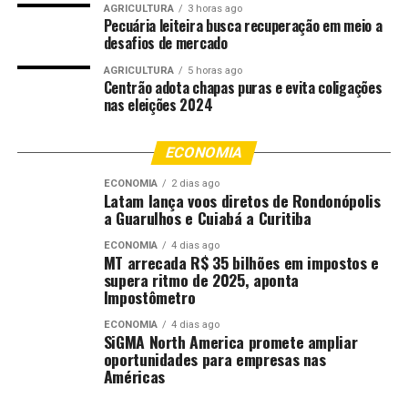
autódromo, um segundo acidente foi registrado.
AGRICULTURA
3 horas ago
Pecuária leiteira busca recuperação em meio a
desafios de mercado
Desta vez, uma Ferrari colidiu com um Tesla enquanto
os veículos percorriam o circuito. Imagens feitas por
AGRICULTURA
5 horas ago
Centrão adota chapas puras e evita coligações
espectadores mostram o instante em que a Ferrari fazia
nas eleições 2024
uma curva e foi atingida lateralmente pelo outro carro.
Outros vídeos divulgados nas redes sociais revelam os
ECONOMIA
danos causados pela batida, que atingiu principalmente
ECONOMIA
2 dias ago
a lateral direita da Ferrari.
Latam lança voos diretos de Rondonópolis
a Guarulhos e Cuiabá a Curitiba
Apesar dos impactos e do susto, não há informações
ECONOMIA
4 dias ago
sobre feridos nos dois acidentes registrados durante o
MT arrecada R$ 35 bilhões em impostos e
supera ritmo de 2025, aponta
evento.
Impostômetro
ECONOMIA
4 dias ago
Comentários
SiGMA North America promete ampliar
oportunidades para empresas nas
Américas
RELATED TOPICS:
ACIDENTES
CAMINHÕES
CUIABÁ