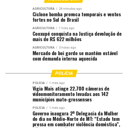
AGRICULTURA
24 minutos ago
Ciclone bomba provoca temporais e ventos
fortes no Sul do Brasil
AGRICULTURA
1 hora ago
Cooxupé conquista na Justiça devolução de
mais de R$ 622 milhões
AGRICULTURA
3 horas ago
Mercado do boi gordo se mantém estável
com demanda interna aquecida
POLÍCIA
POLÍCIA
1 mês ago
Vigia Mais atinge 22.700 câmeras de
videomonitoramento levadas aos 142
municípios mato-grossenses
POLÍCIA
1 mês ago
Governo inaugura 2ª Delegacia da Mulher
do dia no Médio-Norte de MT: “Estado tem
pressa em combater violência doméstica”,