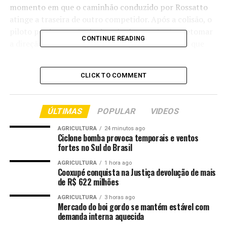
momento em que o caminhão conduzido por Rossatto
atinge a traseira de outro competidor. Após a colisão, o
piloto perde o controle do veículo e, ao tentar retomar
CONTINUE READING
a direção, acaba atingindo um segundo caminhão que
seguia pela pista.
CLICK TO COMMENT
Com o impacto, o veículo saiu do traçado, provocando
apreensão entre os espectadores que acompanhavam a
corrida.
ÚLTIMAS
POPULAR
VIDEOS
Nas redes sociais, Rossatto classificou o episódio como
AGRICULTURA
24 minutos ago
um dos momentos mais difíceis da etapa e afirmou que
Ciclone bomba provoca temporais e ventos
fortes no Sul do Brasil
todos os envolvidos passam bem.
AGRICULTURA
1 hora ago
“Sem tempo de reação. Assim foi um dos momentos
Cooxupé conquista na Justiça devolução de mais
de R$ 622 milhões
mais difíceis da etapa deste domingo da Fórmula Truck,
em Cuiabá”, escreveu o piloto.
AGRICULTURA
3 horas ago
Mercado do boi gordo se mantém estável com
demanda interna aquecida
Mais tarde, durante uma apresentação especial no