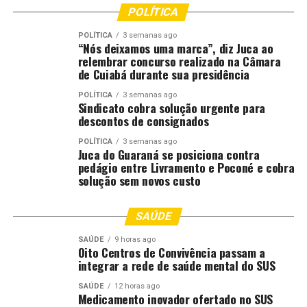
CUIABA..CBA
DESTAQUE
ETAPA
FERRARI
FÓRMULA
POLÍTICA
MARCAM
TRUCK
POLÍTICA
3 semanas ago
UP NEXT
“Nós deixamos uma marca”, diz Juca ao
MP aponta danos de R$ 67,9 milhões e pede suspensão
relembrar concurso realizado na Câmara
de vendas e paralisação de obras
de Cuiabá durante sua presidência
DON'T MISS
POLÍTICA
3 semanas ago
Presidente da Fórmula Truck exalta autódromo de MT:
Sindicato cobra solução urgente para
“melhor da América Latina”
descontos de consignados
POLÍTICA
3 semanas ago
Juca do Guaraná se posiciona contra
pedágio entre Livramento e Poconé e cobra
solução sem novos custo
SAÚDE
SAÚDE
9 horas ago
Oito Centros de Convivência passam a
integrar a rede de saúde mental do SUS
SAÚDE
12 horas ago
Medicamento inovador ofertado no SUS