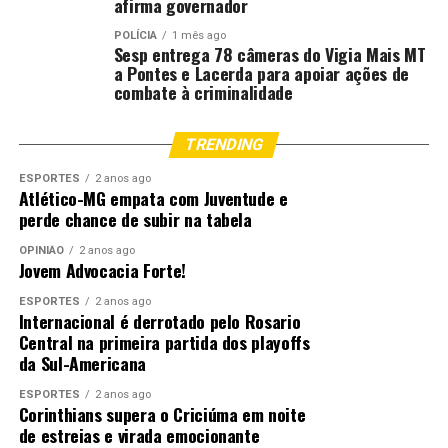
afirma governador
POLÍCIA
1 mês ago
Sesp entrega 78 câmeras do Vigia Mais MT
a Pontes e Lacerda para apoiar ações de
combate à criminalidade
TRENDING
ESPORTES
2 anos ago
Atlético-MG empata com Juventude e
perde chance de subir na tabela
OPINIÃO
2 anos ago
Jovem Advocacia Forte!
ESPORTES
2 anos ago
Internacional é derrotado pelo Rosario
Central na primeira partida dos playoffs
da Sul-Americana
ESPORTES
2 anos ago
Corinthians supera o Criciúma em noite
de estreias e virada emocionante