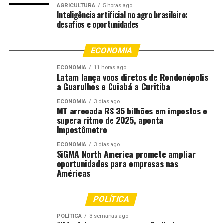
AGRICULTURA
5 horas ago
Inteligência artificial no agro brasileiro:
Neste ano, o Ministério da Agricultura e Pecuária (Mapa)
desafios e oportunidades
– (Portaria SDA/MAPA nº 1.579/2026), reorganizou o
calendário da soja na Bahia, dividindo o estado em
ECONOMIA
quatro regiões agrícolas distintas.
ECONOMIA
11 horas ago
Latam lança voos diretos de Rondonópolis
O gerente de agronegócio da Aiba, Aloísio Júnior,
a Guarulhos e Cuiabá a Curitiba
detalhou o funcionamento do vazio sanitário na Região
1, que concentra a maior parte da produção de soja do
ECONOMIA
3 dias ago
MT arrecada R$ 35 bilhões em impostos e
estado e engloba os municípios de Luís Eduardo
supera ritmo de 2025, aponta
Magalhães, Barreiras, São Desidério, Formosa do Rio
Impostômetro
Preto, Correntina, Riachão das Neves, Cocos e Santa
ECONOMIA
3 dias ago
Maria da Vitória.
SiGMA North America promete ampliar
oportunidades para empresas nas
“Na Região 1 — onde é o cultivo de 98% das lavouras de
Américas
grãos de soja aqui na região — ele inicia-se
a partir do
dia 26 de junho e vai até o dia 7 de outubro
“, explicou
POLÍTICA
o gerente.
POLÍTICA
3 semanas ago