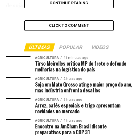
CONTINUE READING
de soja
na última colheita, os produtores baianos
precisam agora voltar as atenções para o
Vazio
Sanitário da Soja
. O principal objetivo da medida é
CLICK TO COMMENT
interromper o ciclo de vida do fungo causador da
ferrugem asiática, considerada uma das doenças mais
agressivas para a cultura e responsável por severas
ÚLTIMAS
POPULAR
VIDEOS
perdas econômicas.
AGRICULTURA
41 minutos ago
De acordo com dados do Consórcio Antiferrugem, a
Tirso Meirelles critica MP do frete e defende
melhorias na logística do país
safra 2025/2026 registrou
47 ocorrências
da doença no
estado. Todos os anos, as equipes da Associação de
AGRICULTURA
2 horas ago
Soja em Mato Grosso atinge maior preço do ano,
Agricultores e Irrigantes da Bahia (Aiba) intensificam as
mas indústria enfrenta desafios
ações de orientação, monitoramento e
acompanhamento técnico diretamente com os
AGRICULTURA
3 horas ago
Arroz, cafés especiais e trigo apresentam
produtores rurais, reforçando a obrigatoriedade do
novidades no mercado
cumprimento das normas estabelecidas para a safra
AGRICULTURA
4 horas ago
2026/2027.
Encontro na AmCham Brasil discute
preparativos para a COP 31
Mudanças no Calendário Técnico