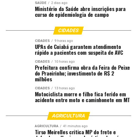
comprometimento de toda a cadeia produtiva.
SAÚDE
2 dias ago
Ministério da Saúde abre inscrições para
curso de epidemiologia de campo
“O Vazio Sanitário é uma ferramenta indispensável para
a manutenção da sanidade das lavouras e para a
CIDADES
sustentabilidade da produção de soja. O cumprimento
das normas, aliado ao trabalho de orientação realizado
CIDADES
9 horas ago
pelas equipes técnicas, contribui para reduzir a pressão
UPAs de Cuiabá garantem atendimento
rápido a pacientes com suspeita de AVC
de doenças, proteger a produtividade e garantir maior
eficiência no manejo fitossanitário da próxima safra”,
CIDADES
10 horas ago
Prefeitura confirma obra da Feira do Peixe
destaca Bergamaschi.
do Praeirinho; investimento de R$ 2
milhões
Novas Diretrizes e Fiscalização
CIDADES
13 horas ago
Motociclista morre e filho fica ferido em
O gerente da Aiba trouxe um alerta importante sobre o
acidente entre moto e caminhonete em MT
endurecimento das regras de fiscalização para o ciclo
atual, chamando a atenção para os prazos de eliminação
AGRICULTURA
de focos da planta no campo.
AGRICULTURA
41 minutos ago
“Um alerta importante é que, nesse ano, a Portaria nº
Tirso Meirelles critica MP do frete e