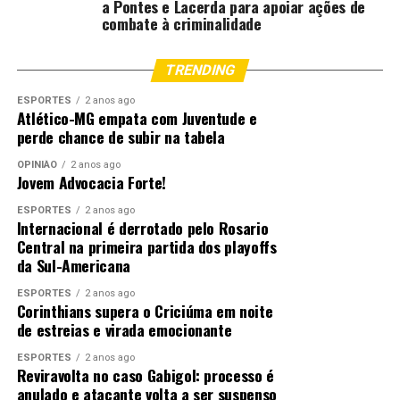
a Pontes e Lacerda para apoiar ações de
combate à criminalidade
Região 4:
De 1º de agosto a 31 de outubro de
2026.
TRENDING
Para os produtores da Região Oeste (Região 1), a
semeadura oficial autorizada para a safra 2026/2027 já
ESPORTES
2 anos ago
Atlético-MG empata com Juventude e
tem período definido: ocorrerá de 8 de outubro a 31 de
perde chance de subir na tabela
dezembro de 2026.
OPINIÃO
2 anos ago
Jovem Advocacia Forte!
Você também pode participar deixando uma sugestão de
pauta. Siga o
Canal Rural Bahia no Instagram
e nos envie
ESPORTES
2 anos ago
Internacional é derrotado pelo Rosario
uma mensagem
.
Central na primeira partida dos playoffs
da Sul-Americana
O post
Vazio Sanitário da Soja reforça compromisso do
agro baiano com a sanidade das lavouras
apareceu
ESPORTES
2 anos ago
Corinthians supera o Criciúma em noite
primeiro em
Canal Rural
.
de estreias e virada emocionante
ESPORTES
2 anos ago
Reviravolta no caso Gabigol: processo é
;
anulado e atacante volta a ser suspenso