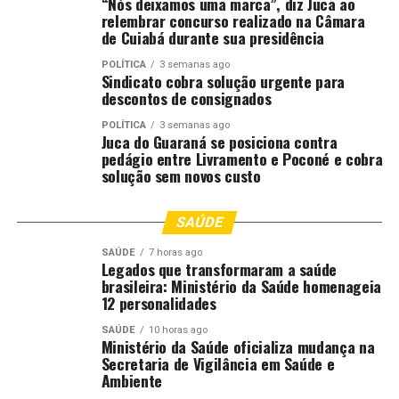
“Nós deixamos uma marca”, diz Juca ao
Durante este período regulamentar, fica
relembrar concurso realizado na Câmara
terminantemente proibido semear, cultivar ou manter
de Cuiabá durante sua presidência
plantas vivas de soja em qualquer estágio de
POLÍTICA
3 semanas ago
desenvolvimento.
Sindicato cobra solução urgente para
descontos de consignados
Aloísio alertou ainda para os cuidados com as chamadas
POLÍTICA
3 semanas ago
plantas voluntárias: “Nesse período é
proibido semear,
Juca do Guaraná se posiciona contra
cultivar e ter plantas germinadas de forma
pedágio entre Livramento e Poconé e cobra
solução sem novos custo
espontânea
, que nós chamamos de plantas guaxas ou
plantas tigueras, que é justamente essas que acabam
sendo fonte de inóculos não só para a ferrugem asiática
SAÚDE
da soja — a
Phakopsora pachyrhizi
—, mas para outras
SAÚDE
7 horas ago
pragas. Então é um método eficiente onde, pelo método
Legados que transformaram a saúde
da exclusão, você evita que o patógeno adentre a
brasileira: Ministério da Saúde homenageia
12 personalidades
lavoura ou a região.”
SAÚDE
10 horas ago
Para o primeiro vice-presidente da Aiba e presidente do
Ministério da Saúde oficializa mudança na
Secretaria de Vigilância em Saúde e
Conselho Técnico da entidade, Luiz Carlos Bergamaschi,
Ambiente
o sucesso do Vazio Sanitário depende do