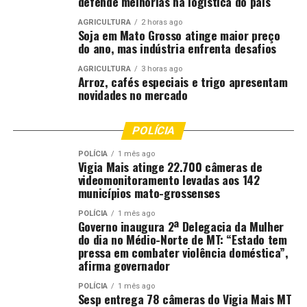
defende melhorias na logística do país
40 da Agência de Defesa Agropecuária da Bahia (Adab),
ela traz novas diretrizes, principalmente com relação ao
AGRICULTURA
2 horas ago
Soja em Mato Grosso atinge maior preço
manejo de destruição de tigueras. E que plantas
do ano, mas indústria enfrenta desafios
germinadas há até 30 dias ou no estágio V4, elas
também estão passíveis de autuação. Visto é que são
AGRICULTURA
3 horas ago
Arroz, cafés especiais e trigo apresentam
plantas sem tratamento fitossanitário que, mesmo no
novidades no mercado
período que antecede ao vazio, ela está ocasionando um
risco fitossanitário naquela região, naquela lavoura ou
POLÍCIA
naquelas imediações”, advertiu Aloísio Júnior.
POLÍCIA
1 mês ago
Calendário do Vazio Sanitário por
Vigia Mais atinge 22.700 câmeras de
videomonitoramento levadas aos 142
Região:
municípios mato-grossenses
POLÍCIA
1 mês ago
Região 1:
De 26 de junho a 7 de outubro de 2026.
Governo inaugura 2ª Delegacia da Mulher
do dia no Médio-Norte de MT: “Estado tem
Região 2:
De 14 de junho a 14 de setembro de
pressa em combater violência doméstica”,
2026.
afirma governador
Região 3:
De 14 de dezembro de 2026 a 14 de
POLÍCIA
1 mês ago
Sesp entrega 78 câmeras do Vigia Mais MT
março de 2027.