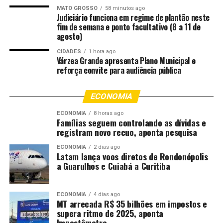
da indústria, o movimento tem sido de cautela, com
MATO GROSSO
58 minutos ago
compras pontuais e baixo interesse na formação de
Judiciário funciona em regime de plantão neste
fim de semana e ponto facultativo (8 a 11 de
estoques, refletindo a desaceleração das vendas de arroz
agosto)
beneficiado no varejo.
CIDADES
1 hora ago
Várzea Grande apresenta Plano Municipal e
“Ao mesmo tempo, estoques considerados mais baixos
reforça convite para audiência pública
em alguns elos da cadeia alimentam a expectativa de
eventual retomada das compras para recomposição.”
ECONOMIA
A oferta disponível também foi influenciada pela
ECONOMIA
8 horas ago
realização de leilões da Companhia Nacioanl de
Famílias seguem controlando as dívidas e
registram novo recuo, aponta pesquisa
Abastecimento (Conab) entre maio e o início de junho,
por meio dos mecanismos de Prêmio para Escoamento
ECONOMIA
2 dias ago
Latam lança voos diretos de Rondonópolis
de Produto (PEP) e Prêmio Equalizador Pago ao
a Guarulhos e Cuiabá a Curitiba
Produtor (Pepro).
O relatório enfatiza que as operações contribuíram para
ECONOMIA
4 dias ago
o escoamento do excedente, embora de forma
MT arrecada R$ 35 bilhões em impostos e
supera ritmo de 2025, aponta
insuficiente para reequilibrar o mercado, ainda marcado
Impostômetro