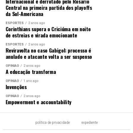
Internacional é derrotado pelo Rosario
Central na primeira partida dos playoffs
da Sul-Americana
ESPORTES
2 anos ago
Corinthians supera o Criciúma em noite
de estreias e virada emocionante
ESPORTES
2 anos ago
Reviravolta no caso Gabigol: processo é
anulado e atacante volta a ser suspenso
OPINIÃO
2 anos ago
A educação transforma
OPINIÃO
1 ano ago
Invenções
OPINIÃO
2 anos ago
Empowerment e accountability
política de privacidade
expediente