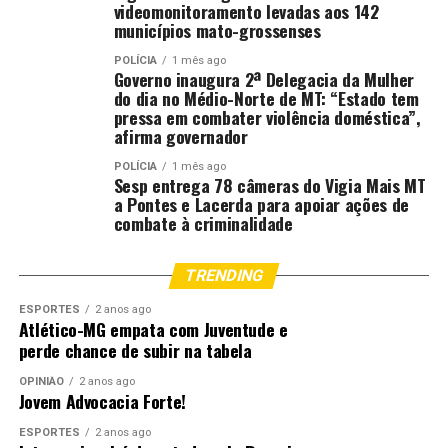
videomonitoramento levadas aos 142
municípios mato-grossenses
POLÍCIA
1 mês ago
Governo inaugura 2ª Delegacia da Mulher
do dia no Médio-Norte de MT: “Estado tem
pressa em combater violência doméstica”,
afirma governador
POLÍCIA
1 mês ago
Sesp entrega 78 câmeras do Vigia Mais MT
a Pontes e Lacerda para apoiar ações de
combate à criminalidade
TRENDING
ESPORTES
2 anos ago
Atlético-MG empata com Juventude e
perde chance de subir na tabela
OPINIÃO
2 anos ago
Jovem Advocacia Forte!
ESPORTES
2 anos ago