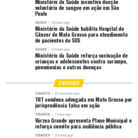
Ministério da Saúde incentiva doação
voluntária de sangue em ação em São
RELATED TOPICS:
ABRIL
AGRICULTURA
ALTA
APÓS
Paulo
ARROZ
CEDEM
DEPOIS
DESTAQUE
EXPORTAÇÕES
MESES
PREÇOS
QUEDA
REAGEM
SAÚDE
2 horas ago
Ministério da Saúde habilita Hospital do
UP NEXT
Câncer de Mato Grosso para atendimento
Conheça o aplicativo que promete diagnóstico rápido de
de pacientes do SUS
doenças na soja
SAÚDE
6 horas ago
Ministério da Saúde reforça vacinação de
DON'T MISS
Vazio Sanitário da Soja reforça compromisso do agro
crianças e adolescentes contra sarampo,
pneumonias e outras doenças
baiano com a sanidade das lavouras
CIDADES
CIDADES
41 minutos ago
TRT condena advogada em Mato Grosso por
jurisprudência falsa em ação
CIDADES
1 hora ago
Várzea Grande apresenta Plano Municipal e
reforça convite para audiência pública
CIDADES
3 horas ago