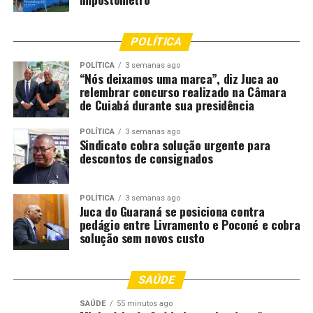
por pressão de sobreoferta.
Já no cenário das exportações, alternativa relevante
POLÍTICA
para o escoamento da produção, houve recuperação em
maio após a queda expressiva de abril. Assim, os
POLÍTICA
3 semanas ago
“Nós deixamos uma marca”, diz Juca ao
embarques somaram 141 mil toneladas, acima do
relembrar concurso realizado na Câmara
registrado em 2025, mas ainda abaixo da média dos
de Cuiabá durante sua presidência
últimos cinco anos. “O início de junho também registrou
POLÍTICA
3 semanas ago
bons volumes, favorecidos pela valorização do dólar”,
Sindicato cobra solução urgente para
finaliza.
descontos de consignados
O post
Preços do arroz cedem após meses de alta e
exportações reagem depois de queda em abril
apareceu
POLÍTICA
3 semanas ago
Juca do Guaraná se posiciona contra
primeiro em
Canal Rural
.
pedágio entre Livramento e Poconé e cobra
solução sem novos custo
;
SAÚDE
Comentários
SAÚDE
55 minutos ago