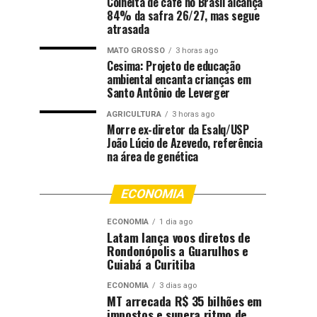
Colheita de café no Brasil alcança
84% da safra 26/27, mas segue
atrasada
MATO GROSSO
3 horas ago
Cesima: Projeto de educação
ambiental encanta crianças em
Santo Antônio de Leverger
AGRICULTURA
3 horas ago
Morre ex-diretor da Esalq/USP
João Lúcio de Azevedo, referência
na área de genética
ECONOMIA
ECONOMIA
1 dia ago
Latam lança voos diretos de
Rondonópolis a Guarulhos e
Cuiabá a Curitiba
ECONOMIA
3 dias ago
MT arrecada R$ 35 bilhões em
impostos e supera ritmo de