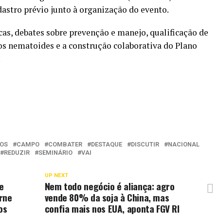
dastro prévio junto à organização do evento.
cas, debates sobre prevenção e manejo, qualificação de
dos nematoides e a construção colaborativa do Plano
.
IOS
CAMPO
COMBATER
DESTAQUE
DISCUTIR
NACIONAL
REDUZIR
SEMINÁRIO
VAI
UP NEXT
e
Nem todo negócio é aliança: agro
rne
vende 80% da soja à China, mas
os
confia mais nos EUA, aponta FGV RI