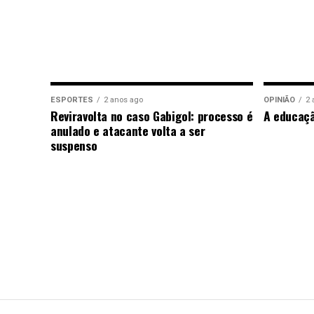
ESPORTES
2 anos ago
OPINIÃO
2 
Reviravolta no caso Gabigol: processo é
A educaç
anulado e atacante volta a ser
suspenso