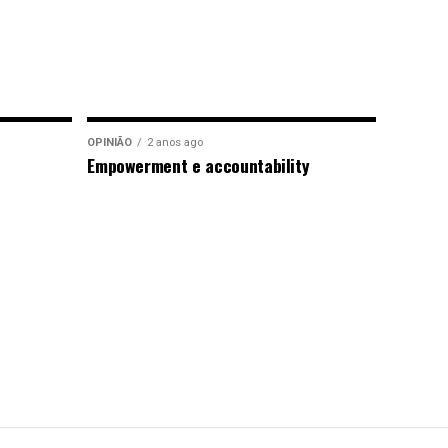
OPINIÃO
2 anos ago
Empowerment e accountability