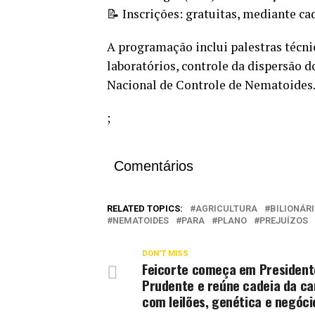
📝 Inscrições: gratuitas, mediante ca
A programação inclui palestras técni
laboratórios, controle da dispersão 
Nacional de Controle de Nematoides
;
Comentários
RELATED TOPICS:
AGRICULTURA
BILIONÁR
NEMATOIDES
PARA
PLANO
PREJUÍZOS
DON'T MISS
Feicorte começa em President
Prudente e reúne cadeia da ca
com leilões, genética e negóci