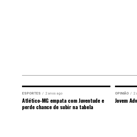
ESPORTES
2 anos ago
OPINIÃO
2 
Atlético-MG empata com Juventude e
Jovem Adv
perde chance de subir na tabela