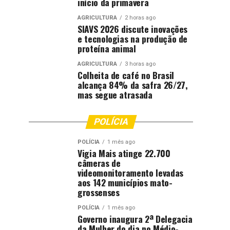
início da primavera
AGRICULTURA
2 horas ago
SIAVS 2026 discute inovações
e tecnologias na produção de
proteína animal
AGRICULTURA
3 horas ago
Colheita de café no Brasil
alcança 84% da safra 26/27,
mas segue atrasada
POLÍCIA
POLÍCIA
1 mês ago
Vigia Mais atinge 22.700
câmeras de
videomonitoramento levadas
aos 142 municípios mato-
grossenses
POLÍCIA
1 mês ago
Governo inaugura 2ª Delegacia
da Mulher do dia no Médio-