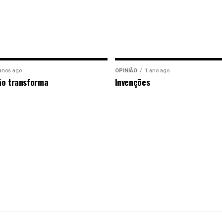
anos ago
OPINIÃO
1 ano ago
ão transforma
Invenções