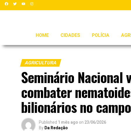
HOME
CIDADES
POLÍCIA
AGR
AGRICULTURA
Seminário Nacional v
combater nematoides
bilionários no camp
Published
1 mês ago
on
23/06/2026
By
Da Redação