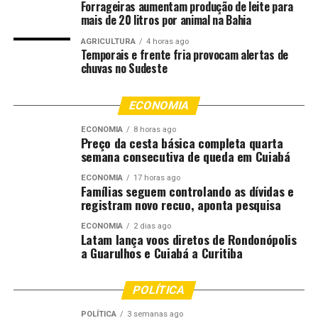
Forrageiras aumentam produção de leite para
ao longo da semana, com redução da nebulosidade e
mais de 20 litros por animal na Bahia
temperaturas mais baixas.
AGRICULTURA
4 horas ago
Temporais e frente fria provocam alertas de
O destaque é o risco de geadas entre segunda (15) e
chuvas no Sudeste
quinta-feira (18). As menores temperaturas devem
ocorrer na Serra Gaúcha, Serra Catarinense e áreas de
ECONOMIA
baixada do Rio Grande do Sul, onde os termômetros
podem registrar marcas próximas ou abaixo de 0°C. O
ECONOMIA
8 horas ago
Preço da cesta básica completa quarta
oeste de Santa Catarina e o extremo sul do Paraná
semana consecutiva de queda em Cuiabá
também permanecem sob atenção para ocorrência do
fenômeno.
ECONOMIA
17 horas ago
Famílias seguem controlando as dívidas e
registram novo recuo, aponta pesquisa
A partir de quarta-feira (17), as temperaturas começam
a subir gradualmente no Rio Grande do Sul, mas o frio
ECONOMIA
2 dias ago
Latam lança voos diretos de Rondonópolis
ainda persiste em áreas catarinenses. Já na sexta-feira
a Guarulhos e Cuiabá a Curitiba
(19), uma nova frente fria avança pela região,
provocando chuvas entre 20 e 30 milímetros nos três
POLÍTICA
estados.
POLÍTICA
3 semanas ago