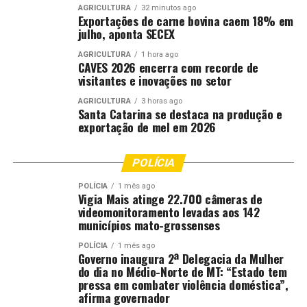
Nas demais áreas da região, os volumes devem ficar
AGRICULTURA
32 minutos ago
Exportações de carne bovina caem 18% em
próximos de 10 milímetros ao longo da semana. Embora
julho, aponta SECEX
insuficientes para uma recuperação significativa da
umidade do solo, as precipitações ajudam a reduzir
AGRICULTURA
1 hora ago
CAVES 2026 encerra com recorde de
temporariamente o calor e aumentar a umidade do ar.
visitantes e inovações no setor
As chuvas continuam concentradas na faixa litorânea do
AGRICULTURA
3 horas ago
Santa Catarina se destaca na produção e
Nordeste. Entre Rio Grande do Norte, Paraíba,
exportação de mel em 2026
Pernambuco, Alagoas e Sergipe, a circulação marítima
mantém condições favoráveis para precipitações
POLÍCIA
frequentes ao longo da semana.
POLÍCIA
1 mês ago
Vigia Mais atinge 22.700 câmeras de
Também há previsão de chuva entre Maranhão, Piauí e
videomonitoramento levadas aos 142
Ceará devido à influência da Zona de Convergência
municípios mato-grossenses
Intertropical (ZCIT). Os acumulados devem variar entre
20 e 30 milímetros nos próximos dias.
POLÍCIA
1 mês ago
Governo inaugura 2ª Delegacia da Mulher
do dia no Médio-Norte de MT: “Estado tem
No interior nordestino, o cenário permanece de tempo
pressa em combater violência doméstica”,
seco. O oeste da Bahia, centro-sul do Maranhão e
afirma governador