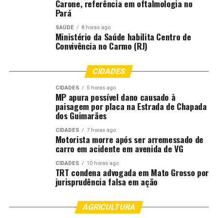
Carone, referência em oftalmologia no
Pará
Com a chegada da massa de ar frio, as temperaturas
ficam mais agradáveis em boa parte da região,
SAÚDE
8 horas ago
Ministério da Saúde habilita Centro de
especialmente em São Paulo e no sul mineiro.
Convivência no Carmo (RJ)
Centro-Oeste
CIDADES
Grande parte do Centro-Oeste terá predomínio de
CIDADES
5 horas ago
MP apura possível dano causado à
tempo firme nos próximos dias. As exceções ficam por
paisagem por placa na Estrada de Chapada
conta de áreas de Mato Grosso do Sul, sul de Mato
dos Guimarães
Grosso e sul de Goiás, onde podem ocorrer pancadas
CIDADES
7 horas ago
isoladas.
Motorista morre após ser arremessado de
carro em acidente em avenida de VG
Os maiores acumulados são esperados para o sul de
CIDADES
10 horas ago
Mato Grosso do Sul, principalmente nas regiões
TRT condena advogada em Mato Grosso por
próximas à fronteira com o Paraguai, entre quinta (18) e
jurisprudência falsa em ação
sexta-feira (19), devido ao avanço de uma nova frente
fria.
AGRICULTURA