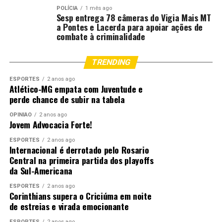
centro-sul do Piauí exigem atenção devido à
POLÍCIA
1 mês ago
combinação de calor, baixa umidade relativa do ar —
Sesp entrega 78 câmeras do Vigia Mais MT
a Pontes e Lacerda para apoiar ações de
abaixo dos 30% — e temperaturas que podem alcançar
combate à criminalidade
35°C, elevando o risco para focos de incêndio.
Norte
TRENDING
ESPORTES
2 anos ago
As chuvas seguem frequentes em grande parte da
Atlético-MG empata com Juventude e
Região Norte, impulsionadas pela combinação de calor,
perde chance de subir na tabela
umidade e atuação da ZCIT.
OPINIÃO
2 anos ago
Jovem Advocacia Forte!
Os maiores acumulados são esperados em Roraima, onde
os volumes podem ultrapassar 100 milímetros ao longo
ESPORTES
2 anos ago
Internacional é derrotado pelo Rosario
da semana, dificultando os trabalhos no campo,
Central na primeira partida dos playoffs
especialmente nas áreas centrais e ao norte do estado.
da Sul-Americana
Também são previstas boas precipitações no Acre,
ESPORTES
2 anos ago
Corinthians supera o Criciúma em noite
Rondônia e centro-norte do Pará, com acumulados
de estreias e virada emocionante
entre 40 e 50 milímetros, favorecendo a manutenção
ESPORTES
2 anos ago