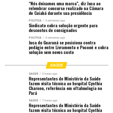
“Nós deixamos uma marca”, diz Juca ao
Sudeste
relembrar concurso realizado na Câmara
de Cuiabá durante sua presidência
A semana começa com chuva em áreas do litoral
POLÍTICA
3 semanas ago
paulista, Rio de Janeiro, Espírito Santo e parte de Minas
Sindicato cobra solução urgente para
Gerais devido à passagem da frente fria e ao transporte
descontos de consignados
de umidade.
POLÍTICA
3 semanas ago
Juca do Guaraná se posiciona contra
Os maiores volumes devem ocorrer no litoral de São
pedágio entre Livramento e Poconé e cobra
Paulo, Rio de Janeiro, Espírito Santo, Zona da Mata
solução sem novos custo
Mineira e Triângulo Mineiro, com acumulados entre 30 e
40 milímetros. Apesar de ajudar na reposição da
SAÚDE
umidade do solo, a chuva pode atrasar atividades ligadas
SAÚDE
5 horas ago
à colheita do café.
Representantes do Ministério da Saúde
fazem visita técnica ao hospital Cynthia
No interior paulista e no sul de Minas Gerais, os volumes
Charone, referência em oftalmologia no
Pará
tendem a ser mais modestos, variando entre 10 e 15
milímetros. Ainda assim, as precipitações contribuem
SAÚDE
7 horas ago
para elevar a umidade relativa do ar e amenizar o tempo
Representantes do Ministério da Saúde
fazem visita técnica ao hospital Cynthia
seco.