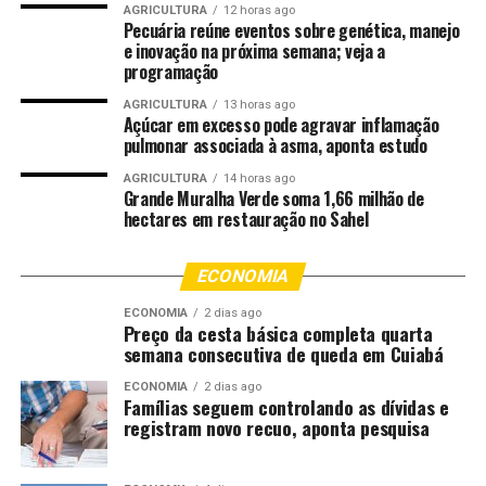
O Brasil tem uma percepção externa, como avaliamos na
AGRICULTURA
12 horas ago
Pecuária reúne eventos sobre genética, manejo
pesquisa Marca Brasil em 26 países, com 470 mil
e inovação na próxima semana; veja a
entrevistas, e 26 estados brasileiros, positiva para os
programação
valores de natureza, povo e afetividade, turismo e
AGRICULTURA
13 horas ago
alimentos e um agro já percebido. A reunião desses
Açúcar em excesso pode agravar inflamação
quatro elementos, dessas quatro alas da nossa escola de
pulmonar associada à asma, aponta estudo
samba, precisam estar integrados na mesma melodia.
AGRICULTURA
14 horas ago
Sem uma regência, sem uma ordem harmônica não
Grande Muralha Verde soma 1,66 milhão de
teremos o progresso merecido e na velocidade
hectares em restauração no Sahel
necessária.
ECONOMIA
Estamos numa competição global plena de incertezas e
desafios e numa evidente guerra midiática, de
ECONOMIA
2 dias ago
Preço da cesta básica completa quarta
propaganda, num burburinho geopolítico, conflitos de
semana consecutiva de queda em Cuiabá
egos. Se pudéssemos ouvir o som da terra com certeza
ECONOMIA
2 dias ago
não escutaríamos uma sinfonia e sim uma cacofonia.
Famílias seguem controlando as dívidas e
registram novo recuo, aponta pesquisa
Desta forma, quando compreendemos que o
agronegócio brasileiro se transformou num concorrente