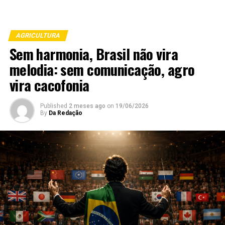
AGRICULTURA
Sem harmonia, Brasil não vira
melodia: sem comunicação, agro
vira cacofonia
Published
2 meses ago
on
19/06/2026
By
Da Redação