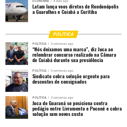
internacional de grandes economias como o próprio
ECONOMIA
4 dias ago
Latam lança voos diretos de Rondonópolis
Estados Unidos e todo bloco europeu, não podemos mais
a Guarulhos e Cuiabá a Curitiba
simplesmente nos assentarmos no justo prêmio de uma
competência agropecuária e agroindustrial dos últimos
40 anos, sem doravante uma estratégia competente de
POLÍTICA
propaganda das essências brasileiras, aquelas que
conquistam corações e mentes de todos os povos
POLÍTICA
3 semanas ago
“Nós deixamos uma marca”, diz Juca ao
mundiais.
relembrar concurso realizado na Câmara
de Cuiabá durante sua presidência
O Brasil tem a maior citricultura do mundo, a maior
cafeicultura, a proteína animal, o algodão, a
POLÍTICA
3 semanas ago
fruticultura, o papel e a celulose, os grãos que
Sindicato cobra solução urgente para
descontos de consignados
alimentam as rações planetárias, temos flores, lichias,
canola, trigo, sorgo, soja, milho, palma; voltaremos a
seringueira, ao cacau, somos gigantes na cana de açúcar,
POLÍTICA
3 semanas ago
Juca do Guaraná se posiciona contra
nos biocombustíveis. E tudo isso com uma inteligência
pedágio entre Livramento e Poconé e cobra
de sustentabilidade sem a qual jamais poderíamos ter
solução sem novos custo
criado esse país agrotropical com a maior área de
reservas florestais como tão bem os satélites revelam.