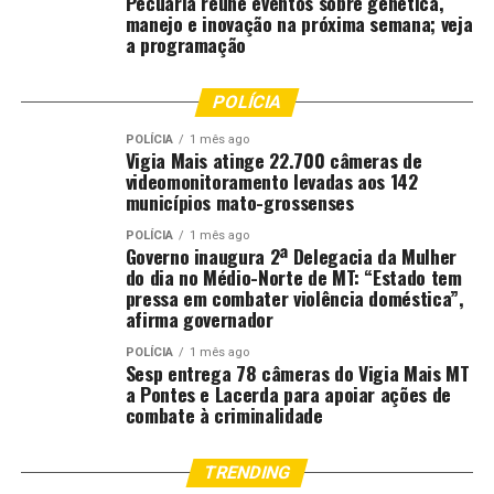
Pecuária reúne eventos sobre genética,
injustamente pela inexistência de sua real percepção. Ao
manejo e inovação na próxima semana; veja
lado da indústria de alimentação e bebidas, que compra
a programação
65% de tudo o que a agropecuária brasileira produz, e
vende para cerca de 200 países, precisamos de
POLÍCIA
propaganda para fazer do Brasil uma deliciosa melodia
para ser ouvida e encantar o mundo inteiro.
POLÍCIA
1 mês ago
Vigia Mais atinge 22.700 câmeras de
videomonitoramento levadas aos 142
Sem harmonia o Brasil não vira melodia, e sofreremos do
municípios mato-grossenses
mal da “cacofonia”. Ordem, progresso e harmonia.
POLÍCIA
1 mês ago
Governo inaugura 2ª Delegacia da Mulher
*
José Luiz Tejon
é jornalista e publicitário, doutor em
do dia no Médio-Norte de MT: “Estado tem
Educação pela Universidad de La Empresa/Uruguai e
pressa em combater violência doméstica”,
afirma governador
mestre em Educação Arte e História da Cultura pela
Universidade Mackenzie.
POLÍCIA
1 mês ago
Sesp entrega 78 câmeras do Vigia Mais MT
a Pontes e Lacerda para apoiar ações de
combate à criminalidade
O
Canal Rural
não se responsabiliza pelas opiniões e
conceitos emitidos nos textos desta sessão, sendo os
conteúdos de inteira responsabilidade de seus autores. A
TRENDING
empresa se reserva o direito de fazer ajustes no texto