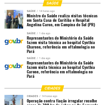
SAÚDE
Mas e daí? Qualidade total precisa ser percebida. Nossos
SAÚDE
14 horas ago
produtos originados com tecnologias tropicais, com
Ministro da Saúde realiza visitas técnicas
pesquisas premiadas internacionais como a Drª.
em Santa Casa de Curitiba e Hospital
Mariângela Hungria, a mais recente 2025, com o Nobel
Angelina Caron, em Campina do Sul (PR)
da Agricultura, com seus estudos de fixação de
SAÚDE
1 dia ago
nitrogênio no solo, como a Embrapa e o Centro
Representantes do Ministério da Saúde
Nacional de Recursos Genéticos e Biotecnologia
fazem visita técnica ao hospital Cynthia
Charone, referência em oftalmologia no
(Cenargen) atuando com materiais genéticos no maior
Pará
banco de sementes do mundo na Noruega, agora 2026,
com uma Esalq fazendo 125 anos e sua diretora Drª
SAÚDE
1 dia ago
Representantes do Ministério da Saúde
Thaís Vieira recebendo a comenda de “ordem do mérito
fazem visita técnica ao hospital Cynthia
agrícola francesa”.
Carone, referência em oftalmologia no
Pará
Enfim, são realidades construídas nesta nação tropical
por uma mistura de povos que aqui chegaram, todos
CIDADES
sofridos, perseguidos, escapando de guerras e fome, e
aqui esses nossos ancestrais nos permitiram criar um
CIDADES
14 horas ago
Operação contra fiação irregular recolhe
exemplo planetário de uma civilização tropical única,
cerca de 700 kg de cabos na Av. Fernando