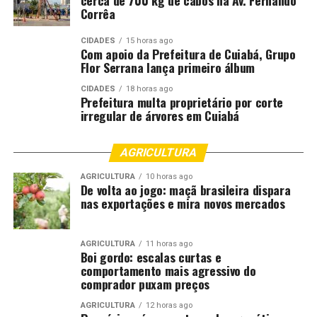
nos misturando todos.
Corrêa
Sem uma entratégia e um planejamento de estado,
CIDADES
15 horas ago
Com apoio da Prefeitura de Cuiabá, Grupo
reunindo o público e o privado, não iremos obter o
Flor Serrana lança primeiro álbum
progresso potencial dos próximos 40 anos. Se fizermos
igual ao que fizemos até aqui, não basta para irmos ao
CIDADES
18 horas ago
Prefeitura multa proprietário por corte
futuro. Com um planejamento estratégico de estado
irregular de árvores em Cuiabá
reuniremos uma Secretaria de Comunicação (Secom) do
governo a esforços conjugados empresariais com a
AGRICULTURA
sociedade civil organizada e aí, sim, iremos obter uma
força de sons, cantos, acordes, o que nos permitirá
AGRICULTURA
10 horas ago
De volta ao jogo: maçã brasileira dispara
transformar o Brasil numa envolvente e persuasiva
nas exportações e mira novos mercados
melodia para embalar e atrair os corações e mentes de
todos os povos, nossos clientes.
AGRICULTURA
11 horas ago
Boi gordo: escalas curtas e
E além disso sermos, de fato, como assina Roberto
comportamento mais agressivo do
Rodrigues, o país da paz, pois alimento é paz. O agro
comprador puxam preços
brasileiro é um sucesso inegável, porém precisa de
merecida propaganda para que essa realidade não sofra
AGRICULTURA
12 horas ago