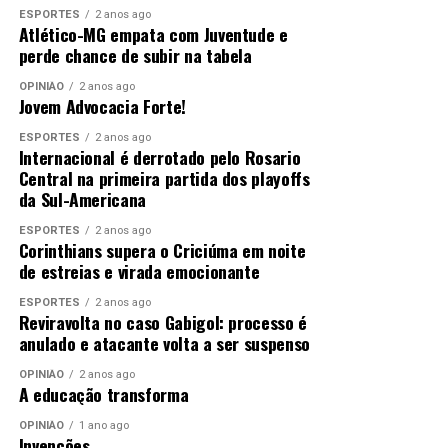
ESPORTES
2 anos ago
para adequação às normas de publicação.
Atlético-MG empata com Juventude e
perde chance de subir na tabela
O post
Sem harmonia, Brasil não vira melodia: sem
OPINIÃO
2 anos ago
comunicação, agro vira cacofonia
apareceu primeiro em
Jovem Advocacia Forte!
Canal Rural
.
ESPORTES
2 anos ago
Internacional é derrotado pelo Rosario
;
Central na primeira partida dos playoffs
da Sul-Americana
Comentários
ESPORTES
2 anos ago
Corinthians supera o Criciúma em noite
RELATED TOPICS:
AGRICULTURA
AGRO
BRASIL
de estreias e virada emocionante
CACOFONIA
COMUNICAÇÃO
DESTAQUE
HARMONIA
MELODIA
NÃO
SEM
VIRA
ESPORTES
2 anos ago
Reviravolta no caso Gabigol: processo é
UP NEXT
anulado e atacante volta a ser suspenso
Confederação da Agricultura e Pecuária do Brasil
levanta custos da pecuária de corte no Tocantins e da
OPINIÃO
2 anos ago
A educação transforma
banana na Bahia
OPINIÃO
1 ano ago
DON'T MISS
Invenções