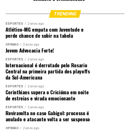
TRENDING
ESPORTES
2 anos ago
Atlético-MG empata com Juventude e
perde chance de subir na tabela
OPINIÃO
2 anos ago
Jovem Advocacia Forte!
ESPORTES
2 anos ago
Internacional é derrotado pelo Rosario
Central na primeira partida dos playoffs
da Sul-Americana
ESPORTES
2 anos ago
Corinthians supera o Criciúma em noite
de estreias e virada emocionante
ESPORTES
2 anos ago
Reviravolta no caso Gabigol: processo é
anulado e atacante volta a ser suspenso
OPINIÃO
2 anos ago