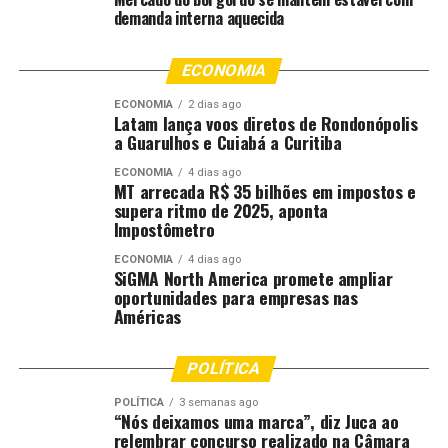
Receba no seu e-mail as notícias mais importantes do
demanda interna aquecida
dia, análises de mercado e os principais fatos que
movimentam o agronegócio:
assine a newsletter do
ECONOMIA
Canal Rural
ECONOMIA
2 dias ago
Latam lança voos diretos de Rondonópolis
O comitê gestor do prêmio é formado por Sistema FAEP,
a Guarulhos e Cuiabá a Curitiba
Instituto de Desenvolvimento Rural do Paraná (IDR-
Paraná), Sebrae/PR, Senac-PR e Sindileite-PR. De acordo
ECONOMIA
4 dias ago
MT arrecada R$ 35 bilhões em impostos e
com o diretor-presidente do IDR-Paraná, Altair
supera ritmo de 2025, aponta
Sebastião Dorigo, o trabalho conjunto inclui apoio aos
Impostômetro
produtores na dieta dos animais, regularização das
ECONOMIA
4 dias ago
queijarias, tecnologia dos processos e comercialização
SiGMA North America promete ampliar
dos produtos.
oportunidades para empresas nas
Américas
A cerimônia de lançamento também marcou o
encerramento do ciclo anterior, com a apresentação do
POLÍTICA
livro da 2ª edição do prêmio, dedicado às histórias dos
POLÍTICA
3 semanas ago
produtores vencedores, à trajetória da premiação e a
“Nós deixamos uma marca”, diz Juca ao
conteúdos técnicos sobre produção de lácteos.
relembrar concurso realizado na Câmara