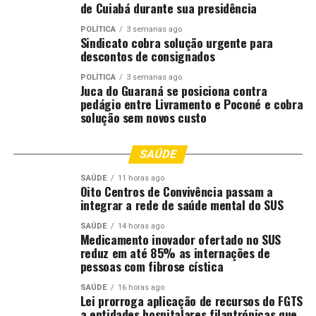
de Cuiabá durante sua presidência
Criado para estimular a pecuária leiteira, agregar valor à
POLÍTICA
3 semanas ago
matéria-prima e projetar os derivados lácteos no
Sindicato cobra solução urgente para
descontos de consignados
mercado nacional, o prêmio, segundo a organização,
fortalece uma cadeia produtiva presente nos 399
POLÍTICA
3 semanas ago
Juca do Guaraná se posiciona contra
municípios do Paraná. As inscrições podem ser feitas
pedágio entre Livramento e Poconé e cobra
por produtores artesanais ou agroindústrias no site do
solução sem novos custo
Sistema FAEP.
A fase final e a cerimônia de premiação da 3ª edição
SAÚDE
estão marcadas para os dias 2 e 3 de junho de 2027, no
SAÚDE
11 horas ago
Museu Oscar Niemeyer (MON), em Curitiba, com
Oito Centros de Convivência passam a
integrar a rede de saúde mental do SUS
programação que inclui palestras técnicas, minicursos,
mesas-redondas e harmonizações gastronômicas.
SAÚDE
14 horas ago
Medicamento inovador ofertado no SUS
reduz em até 85% as internações de
Fonte:
agricultura.pr.gov.br
pessoas com fibrose cística
O post
Prêmio Queijos do Paraná abre 3ª edição com
SAÚDE
16 horas ago
Lei prorroga aplicação de recursos do FGTS
nova categoria
apareceu primeiro em
Canal Rural
.
a entidades hospitalares filantrópicas que