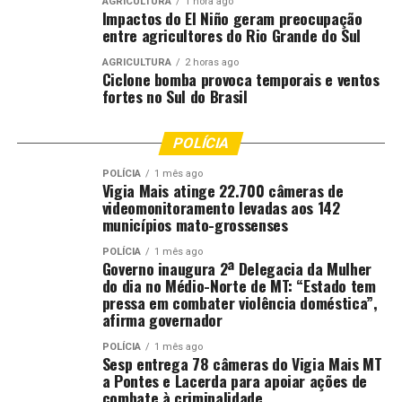
AGRICULTURA
1 hora ago
Impactos do El Niño geram preocupação
entre agricultores do Rio Grande do Sul
AGRICULTURA
2 horas ago
Ciclone bomba provoca temporais e ventos
fortes no Sul do Brasil
POLÍCIA
POLÍCIA
1 mês ago
Vigia Mais atinge 22.700 câmeras de
videomonitoramento levadas aos 142
municípios mato-grossenses
POLÍCIA
1 mês ago
Governo inaugura 2ª Delegacia da Mulher
do dia no Médio-Norte de MT: “Estado tem
pressa em combater violência doméstica”,
afirma governador
POLÍCIA
1 mês ago
Sesp entrega 78 câmeras do Vigia Mais MT
a Pontes e Lacerda para apoiar ações de
combate à criminalidade