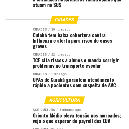
atuam no SUS
;
CIDADES
Comentários
CIDADES
20 horas ago
Cuiabá tem baixa cobertura contra
Influenza e alerta para risco de casos
RELATED TOPICS:
3ª
ABRE
AGRICULTURA
CATEGORIA
graves
DESTAQUE
EDIÇÃO
NOVA
PARANÁ
PRÊMIO
QUEIJOS
CIDADES
22 horas ago
TCE cita riscos a alunos e manda corrigir
UP NEXT
Governo de Roraima projeta crescimento de 9,4% na
problemas no transporte escolar
área plantada de soja em 2026
CIDADES
2 dias ago
UPAs de Cuiabá garantem atendimento
DON'T MISS
rápido a pacientes com suspeita de AVC
Esgotamento da cota chinesa não deve travar
exportações de carne bovina
AGRICULTURA
AGRICULTURA
8 minutos ago
Oriente Médio eleva tensão nos mercados;
veja o que esperar do payroll dos EUA