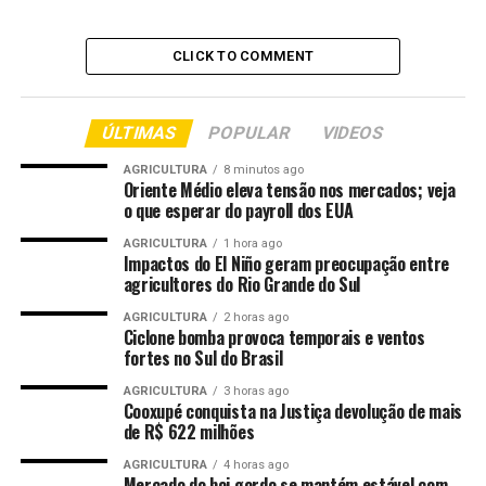
queijos com medalhas de Super Ouro, Ouro, Prata e
Bronze. A principal novidade desta edição é a criação da
CLICK TO COMMENT
categoria Queijo Colonial.
A avaliação dos produtos seguirá critérios sensoriais,
ÚLTIMAS
POPULAR
VIDEOS
com análise de sabor, textura, aroma e aparência. Na
categoria de queijos coloniais, os jurados também vão
AGRICULTURA
8 minutos ago
Oriente Médio eleva tensão nos mercados; veja
considerar a versatilidade gastronômica do produto,
o que esperar do payroll dos EUA
com testes em preparos culinários e harmonização com
bebidas alcoólicas e não alcoólicas.
AGRICULTURA
1 hora ago
Impactos do El Niño geram preocupação entre
agricultores do Rio Grande do Sul
Segundo a Federação da Agricultura do Estado do
Paraná (Sistema FAEP), o prêmio vem ampliando a
AGRICULTURA
2 horas ago
Ciclone bomba provoca temporais e ventos
participação do setor. Na primeira edição, o concurso
fortes no Sul do Brasil
reuniu 291 queijos. Na segunda, foram 477 inscrições de
AGRICULTURA
3 horas ago
77 municípios. A organização afirma que a nova edição
Cooxupé conquista na Justiça devolução de mais
busca consolidar o crescimento, a especialização e a
de R$ 622 milhões
excelência da cadeia queijeira no estado.
AGRICULTURA
4 horas ago
Mercado do boi gordo se mantém estável com