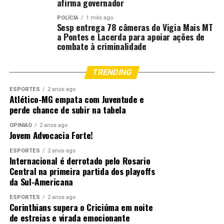
afirma governador
POLÍCIA
1 mês ago
Sesp entrega 78 câmeras do Vigia Mais MT
a Pontes e Lacerda para apoiar ações de
combate à criminalidade
TRENDING
ESPORTES
2 anos ago
Atlético-MG empata com Juventude e
perde chance de subir na tabela
OPINIÃO
2 anos ago
Jovem Advocacia Forte!
ESPORTES
2 anos ago
Internacional é derrotado pelo Rosario
Central na primeira partida dos playoffs
da Sul-Americana
ESPORTES
2 anos ago
Corinthians supera o Criciúma em noite
de estreias e virada emocionante