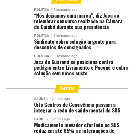
de café e mais de 700 milhões de toneladas de cana-de-
POLÍTICA
3 semanas ago
açúcar.
“Nós deixamos uma marca”, diz Juca ao
relembrar concurso realizado na Câmara
de Cuiabá durante sua presidência
Segundo os especialistas, os impactos do fenômeno
tendem a ser mais regionais do que nacionais. Enquanto
POLÍTICA
3 semanas ago
Sindicato cobra solução urgente para
parte das áreas produtoras pode registrar condições
descontos de consignados
favoráveis, regiões dependentes da regularidade das
chuvas, como Centro-Oeste e Matopiba, e áreas mais
POLÍTICA
3 semanas ago
Juca do Guaraná se posiciona contra
suscetíveis ao excesso de precipitações, como o Sul,
pedágio entre Livramento e Poconé e cobra
devem concentrar maior atenção ao comportamento do
solução sem novos custo
clima ao longo da safra 2026/27.
SAÚDE
;
SAÚDE
12 horas ago
Oito Centros de Convivência passam a
integrar a rede de saúde mental do SUS
Comentários
SAÚDE
15 horas ago
Medicamento inovador ofertado no SUS
RELATED TOPICS:
reduz em até 85% as internações de
AFETAR
AGRÍCOLA
AGRICULTURA
ALERTAM
BRASIL
CALENDÁRIO
DESTAQUE
NIÑO