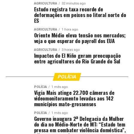
AGRICULTURA
32 minutos ago
Estudo registra taxa recorde de
deformações em peixes no litoral norte do
ES
AGRICULTURA
1 hora ago
Oriente Médio eleva tensão nos mercados;
veja o que esperar do payroll dos EUA
AGRICULTURA
3 horas ago
Impactos do El Niño geram preocupação
entre agricultores do Rio Grande do Sul
POLÍCIA
POLÍCIA
1 mês ago
Vigia Mais atinge 22.700 câmeras de
videomonitoramento levadas aos 142
municípios mato-grossenses
POLÍCIA
1 mês ago
Governo inaugura 2ª Delegacia da Mulher
do dia no Médio-Norte de MT: “Estado tem
pressa em combater violência doméstica”,