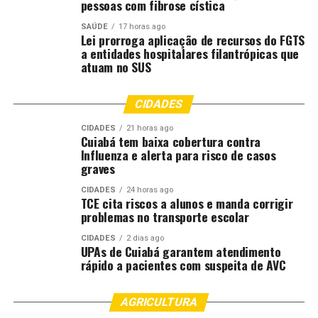
pessoas com fibrose cística
PESQUISADORES
TURBINADO
VAI
VEM
SAÚDE
17 horas ago
Lei prorroga aplicação de recursos do FGTS
UP NEXT
Ferramenta da Unicamp estima potencial econômico de
a entidades hospitalares filantrópicas que
atuam no SUS
resíduos do agro
DON'T MISS
Mercado segue com baixa liquidez e depende das
CIDADES
exportações para reagir
CIDADES
21 horas ago
Cuiabá tem baixa cobertura contra
Influenza e alerta para risco de casos
graves
CIDADES
24 horas ago
TCE cita riscos a alunos e manda corrigir
problemas no transporte escolar
CIDADES
2 dias ago
UPAs de Cuiabá garantem atendimento
rápido a pacientes com suspeita de AVC
AGRICULTURA