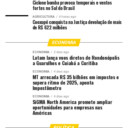
Ciclone bomba provoca temporais e ventos
inverno, como o trigo, a distribuição das precipitações
fortes no Sul do Brasil
ao longo do ciclo tende a ser mais importante que o
AGRICULTURA
4 horas ago
volume acumulado, já que excesso de umidade durante a
Cooxupé conquista na Justiça devolução de mais
fase reprodutiva e na colheita pode afetar a qualidade
de R$ 622 milhões
dos grãos.
ECONOMIA
No Centro-Oeste e no Matopiba, o comportamento
tradicional do fenômeno é diferente. As chuvas
ECONOMIA
2 dias ago
Latam lança voos diretos de Rondonópolis
costumam se tornar mais irregulares no início da
a Guarulhos e Cuiabá a Curitiba
primavera, período que marca a abertura do plantio da
ECONOMIA
4 dias ago
soja. Eventuais atrasos na semeadura podem reduzir a
MT arrecada R$ 35 bilhões em impostos e
janela ideal para o milho de segunda safra em 2027,
supera ritmo de 2025, aponta
Impostômetro
responsável por cerca de 80% da produção brasileira do
cereal.
ECONOMIA
4 dias ago
SiGMA North America promete ampliar
oportunidades para empresas nas
O País entra nesse cenário após uma safra recorde. A
Américas
Companhia Nacional de Abastecimento (Conab) projeta
produção de 358,6 milhões de toneladas de grãos em
2025/26, além de uma colheita de 66,7 milhões de sacas
POLÍTICA