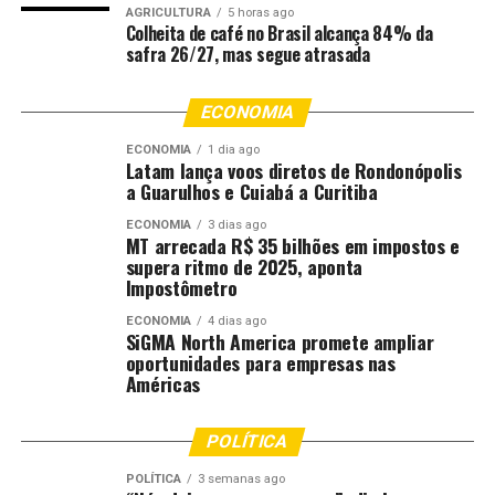
Atualmente, a JBS opera seis unidades de confinamento
AGRICULTURA
5 horas ago
Colheita de café no Brasil alcança 84% da
estratégico em locais-chave da pecuária de corte,
safra 26/27, mas segue atrasada
incluindo São Paulo, Minas Gerais, Mato Grosso do Sul e
Mato Grosso. Essas plantas têm capacidade para mais de
ECONOMIA
100 mil cabeças e, com uma média de três giros anuais, a
companhia espera entregar 300 mil animais gordos ao
ECONOMIA
1 dia ago
Latam lança voos diretos de Rondonópolis
mercado até 2026.
a Guarulhos e Cuiabá a Curitiba
O sistema, que aceita lotes a partir de sessenta cabeças,
ECONOMIA
3 dias ago
MT arrecada R$ 35 bilhões em impostos e
oferece três modalidades de acerto comercial. Borba
supera ritmo de 2025, aponta
ressaltou a importância das métricas de eficiência na
Impostômetro
engorda, destacando que os animais necessitam de um
ECONOMIA
4 dias ago
período padrão de 95 a 110 dias de trato para obter
SiGMA North America promete ampliar
gordura de cobertura ideal.
oportunidades para empresas nas
Américas
Transformação na visão do
POLÍTICA
produtor
POLÍTICA
3 semanas ago