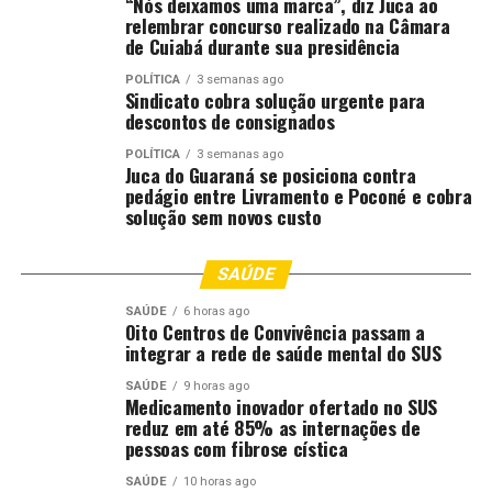
“Nós deixamos uma marca”, diz Juca ao
Wesley Borba afirmou que a visão dos pecuaristas sobre
relembrar concurso realizado na Câmara
os boitéis evoluiu. Antes, a terceirização do cocho era
de Cuiabá durante sua presidência
uma solução emergencial, agora é uma parte essencial
POLÍTICA
3 semanas ago
do planejamento estratégico anual. Isso permite
Sindicato cobra solução urgente para
previsibilidade de receita e otimização do uso das
descontos de consignados
pastagens durante períodos críticos.
POLÍTICA
3 semanas ago
Juca do Guaraná se posiciona contra
O monitoramento rigoroso nas balanças dos
pedágio entre Livramento e Poconé e cobra
solução sem novos custo
confinamentos comprova que investimentos em
genética são fundamentais para a rentabilidade. Animais
provenientes de criatórios profissionais apresentam
SAÚDE
melhor conversão alimentar e ganho de carcaça,
SAÚDE
6 horas ago
enquanto aqueles de linhagens inferiores apresentam
Oito Centros de Convivência passam a
desempenho reduzido.
integrar a rede de saúde mental do SUS
SAÚDE
9 horas ago
Recomendações para o
Medicamento inovador ofertado no SUS
reduz em até 85% as internações de
produtor
pessoas com fibrose cística
SAÚDE
10 horas ago