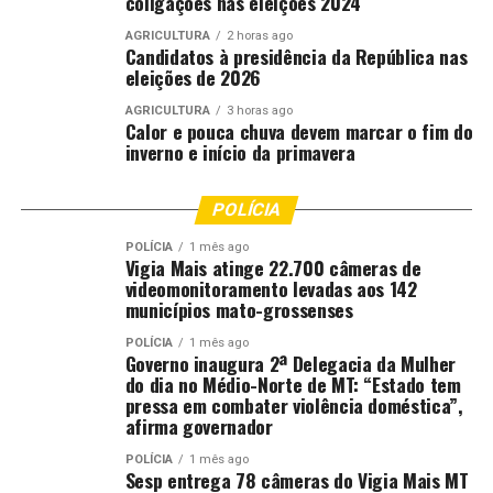
coligações nas eleições 2024
Comentários
AGRICULTURA
2 horas ago
Candidatos à presidência da República nas
eleições de 2026
RELATED TOPICS:
ACELERAR
AGRICULTURA
AMPLIAM
BOITÉIS
DESTAQUE
DOS
ENGORDA
ENTENDA
PARA
AGRICULTURA
3 horas ago
PECUARISTAS
USO
Calor e pouca chuva devem marcar o fim do
inverno e início da primavera
UP NEXT
Alerta de geada em decorrência de frente fria é emitido
para quase 490 municípios
POLÍCIA
DON'T MISS
POLÍCIA
1 mês ago
Mais de 3 milhões de doses de vacinas contra
Vigia Mais atinge 22.700 câmeras de
clostridioses são liberadas em junho, diz governo
videomonitoramento levadas aos 142
municípios mato-grossenses
POLÍCIA
1 mês ago
Governo inaugura 2ª Delegacia da Mulher
do dia no Médio-Norte de MT: “Estado tem
pressa em combater violência doméstica”,
afirma governador
POLÍCIA
1 mês ago
Sesp entrega 78 câmeras do Vigia Mais MT