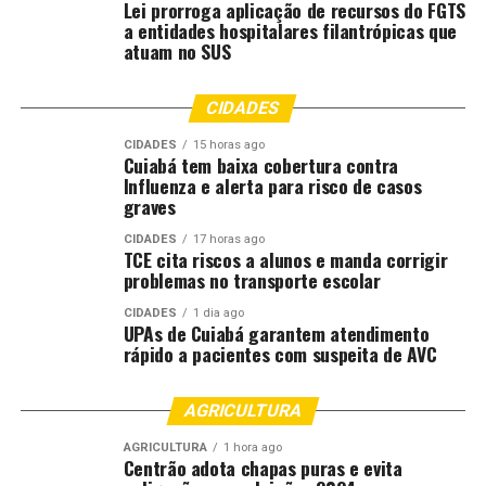
O time de originação de campo da JBS oferece
Lei prorroga aplicação de recursos do FGTS
a entidades hospitalares filantrópicas que
consultoria aos pecuaristas, avaliando a condição dos
atuam no SUS
lotes e ajudando a prever ganhos de peso antes do
embarque. Borba alertou que permitir que o gado perca
peso nas pastagens secas é um erro de gestão e
CIDADES
recomendou a terceirização nos boitéis para minimizar
CIDADES
15 horas ago
riscos e custos.
Cuiabá tem baixa cobertura contra
Influenza e alerta para risco de casos
graves
Com informações de:
girodoboi.canalrural.com.br
.
CIDADES
17 horas ago
Publicado com auxílio de inteligência artificial e revisão
TCE cita riscos a alunos e manda corrigir
problemas no transporte escolar
da Redação Canal Rural.
CIDADES
1 dia ago
O post
Pecuaristas ampliam uso dos boitéis para
UPAs de Cuiabá garantem atendimento
rápido a pacientes com suspeita de AVC
acelerar a engorda; entenda
apareceu primeiro em
Canal Rural
.
AGRICULTURA
;
AGRICULTURA
1 hora ago
Centrão adota chapas puras e evita