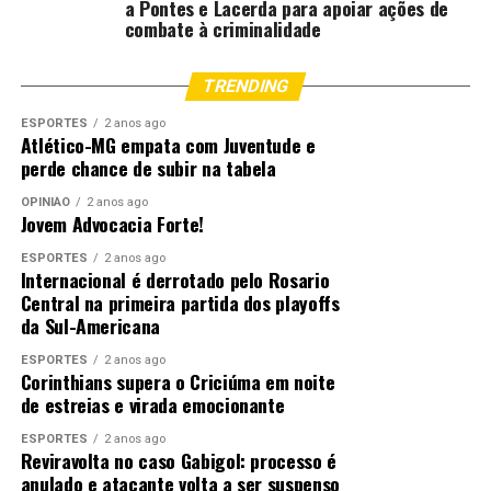
a Pontes e Lacerda para apoiar ações de
combate à criminalidade
TRENDING
ESPORTES
2 anos ago
Atlético-MG empata com Juventude e
perde chance de subir na tabela
OPINIÃO
2 anos ago
Jovem Advocacia Forte!
ESPORTES
2 anos ago
Internacional é derrotado pelo Rosario
Central na primeira partida dos playoffs
da Sul-Americana
ESPORTES
2 anos ago
Corinthians supera o Criciúma em noite
de estreias e virada emocionante
ESPORTES
2 anos ago
Reviravolta no caso Gabigol: processo é
anulado e atacante volta a ser suspenso