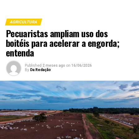
AGRICULTURA
Pecuaristas ampliam uso dos
boitéis para acelerar a engorda;
entenda
Published
2 meses ago
on
16/06/2026
By
Da Redação