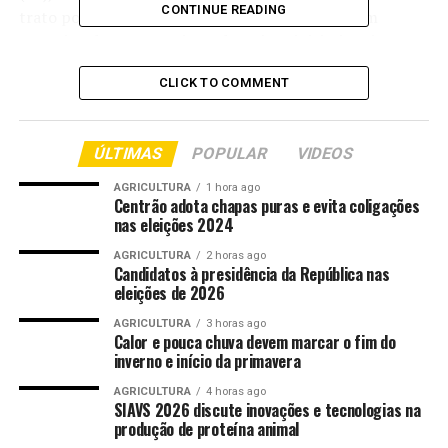
CONTINUE READING
trato por meio de boitéis, uma estratégia que tem
conquistado os pecuaristas do país. A iniciativa visa a
engorda intensiva do gado, especialmente durante a
CLICK TO COMMENT
entressafra, quando a pressão sobre pastagens tende a
aumentar.
ÚLTIMAS
POPULAR
VIDEOS
O médico veterinário Wesley Borba, gerente executivo
de confinamentos da JBS, explicou que os boitéis
AGRICULTURA
1 hora ago
funcionam como uma extensão das propriedades rurais,
Centrão adota chapas puras e evita coligações
nas eleições 2024
permitindo que os produtores acelerem o giro de
estoque do boi gordo com alta performance e
AGRICULTURA
2 horas ago
Candidatos à presidência da República nas
preservem a qualidade das pastagens. O modelo é
eleições de 2026
atraente, pois não requer desembolso inicial e oferece
flexibilidade nos contratos.
AGRICULTURA
3 horas ago
Calor e pouca chuva devem marcar o fim do
inverno e início da primavera
Confira:
AGRICULTURA
4 horas ago
SIAVS 2026 discute inovações e tecnologias na
Estruturas e projeções
produção de proteína animal