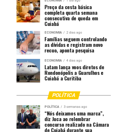
ECONOMIA
1 dia ago
Preço da cesta básica
completa quarta semana
consecutiva de queda em
Cuiabá
ECONOMIA
2 dias ago
Famílias seguem controlando
as dívidas e registram novo
recuo, aponta pesquisa
ECONOMIA
4 dias ago
Latam lança voos diretos de
Rondonópolis a Guarulhos e
Cuiabá a Curitiba
POLÍTICA
POLÍTICA
3 semanas ago
“Nós deixamos uma marca”,
diz Juca ao relembrar
concurso realizado na Câmara
de Cuiabá durante sua