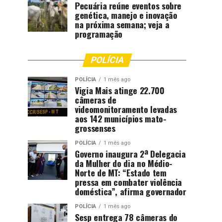
Pecuária reúne eventos sobre
genética, manejo e inovação
na próxima semana; veja a
programação
POLÍCIA
POLÍCIA
1 mês ago
Vigia Mais atinge 22.700
câmeras de
videomonitoramento levadas
aos 142 municípios mato-
grossenses
POLÍCIA
1 mês ago
Governo inaugura 2ª Delegacia
da Mulher do dia no Médio-
Norte de MT: “Estado tem
pressa em combater violência
doméstica”, afirma governador
POLÍCIA
1 mês ago
Sesp entrega 78 câmeras do