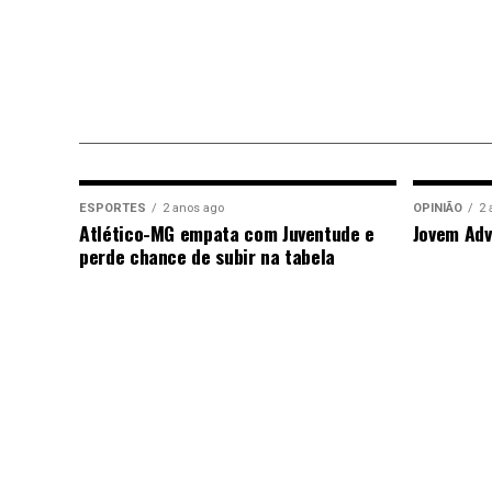
ESPORTES
2 anos ago
OPINIÃO
2 
Atlético-MG empata com Juventude e
Jovem Adv
perde chance de subir na tabela