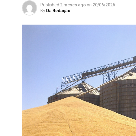
Published
2 meses ago
on
20/06/2026
By
Da Redação