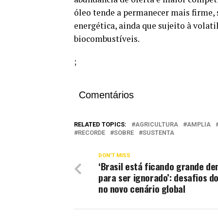
óleo tende a permanecer mais firme,
energética, ainda que sujeito à volati
biocombustíveis.
;
Comentários
RELATED TOPICS:
AGRICULTURA
AMPLIA
RECORDE
SOBRE
SUSTENTA
DON'T MISS
‘Brasil está ficando grande de
para ser ignorado’: desafios d
no novo cenário global