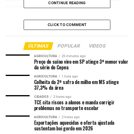
CONTINUE READING
da Rússia. Segundo o anúncio, o procedimento vai
determinar se a revogação das taxas alfandegárias
resultaria na continuidade ou na reincidência de danos
CLICK TO COMMENT
materiais à indústria doméstica em um prazo previsível.
A revisão ocorre em meio à mobilização de entidades
ÚLTIMAS
POPULAR
VIDEOS
agrícolas norte-americanas pela retirada dos tributos.
De acordo com o material fornecido, a articulação é
AGRICULTURA
25 minutos ago
Preço do suíno vivo em SP atinge 3º menor valor
liderada pela Associação Nacional dos Produtores de
da série do Cepea
Milho (NCGA), que sustenta que os custos elevados dos
insumos pressionam a rentabilidade no campo e
AGRICULTURA
1 hora ago
Colheita da 2ª safra de milho em MS atinge
comprometem o planejamento das próximas safras.
37,3% da área
Em comunicado oficial, o presidente da NCGA, Jed
CIDADES
2 horas ago
TCE cita riscos a alunos e manda corrigir
Bower, afirmou que as cotações elevadas dos
problemas no transporte escolar
fertilizantes têm papel prejudicial na perspectiva
AGRICULTURA
2 horas ago
econômica dos produtores. Segundo ele, o setor deve
Exportações aquecidas e oferta ajustada
registrar prejuízos pelo quarto ano consecutivo. Bower
sustentam boi gordo em 2026
também declarou que há preocupação com a