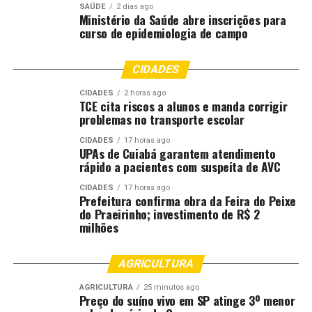
DESTAQUE
DOS
ESTADOS
FOSFATADOS
MARROCOS
SAÚDE
2 dias ago
Ministério da Saúde abre inscrições para
REVISARÁ
RÚSSIA
SOBRE
TARIFAS
UNIDOS
curso de epidemiologia de campo
UP NEXT
Brasil tem que investir em rastreabilidade para acessar
CIDADES
mercado da UE, afirma conselheiro
CIDADES
2 horas ago
DON'T MISS
TCE cita riscos a alunos e manda corrigir
Queda de commodities e comunicado do Copom limitam
problemas no transporte escolar
reação do Ibovespa
CIDADES
17 horas ago
UPAs de Cuiabá garantem atendimento
rápido a pacientes com suspeita de AVC
CIDADES
17 horas ago
Prefeitura confirma obra da Feira do Peixe
do Praeirinho; investimento de R$ 2
milhões
AGRICULTURA
AGRICULTURA
25 minutos ago
Preço do suíno vivo em SP atinge 3º menor