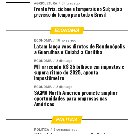
AGRICULTURA
3 horas ago
volatilidade do mercado de insumos para o ciclo
Frente fria, ciclone e temporais no Sul; veja a
produtivo de 2027 e que eventual estabilização ou alívio
previsão do tempo para todo o Brasil
nos preços nos próximos meses seria relevante para o
agronegócio.
ECONOMIA
Quer ficar por dentro da previsão do tempo e dos alertas
ECONOMIA
18 horas ago
Latam lança voos diretos de Rondonópolis
meteorológicos?
Acesse a página do tempo do Canal
a Guarulhos e Cuiabá a Curitiba
Rural e planeje-se!
ECONOMIA
3 dias ago
MT arrecada R$ 35 bilhões em impostos e
Ainda conforme a fonte, Bower informou que a entidade
supera ritmo de 2025, aponta
solicitou repetidas vezes que a Mosaic Company e a J.R.
Impostômetro
Simplot reconsiderassem sua posição sobre o tema, mas
ECONOMIA
3 dias ago
as empresas recusaram o pedido.
SiGMA North America promete ampliar
oportunidades para empresas nas
Américas
O material disponível não informa o cronograma
completo da revisão, nem detalha os percentuais das
tarifas atualmente em vigor. A fonte também não
POLÍTICA
apresenta estimativas de preço, volumes de importação
POLÍTICA
3 semanas ago
ou prazo para eventual decisão final da ITC.