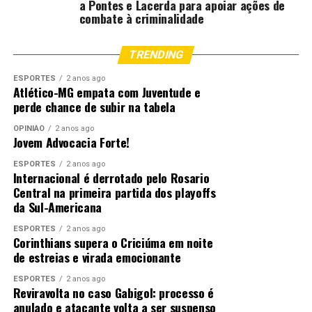
a Pontes e Lacerda para apoiar ações de
combate à criminalidade
TRENDING
ESPORTES
2 anos ago
Atlético-MG empata com Juventude e
perde chance de subir na tabela
OPINIÃO
2 anos ago
Jovem Advocacia Forte!
ESPORTES
2 anos ago
Internacional é derrotado pelo Rosario
Central na primeira partida dos playoffs
da Sul-Americana
ESPORTES
2 anos ago
Corinthians supera o Criciúma em noite
de estreias e virada emocionante
ESPORTES
2 anos ago
Reviravolta no caso Gabigol: processo é
anulado e atacante volta a ser suspenso