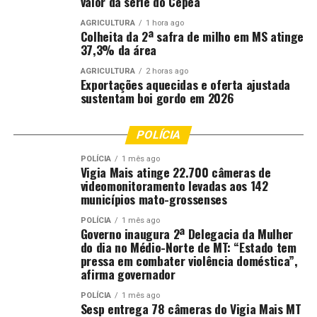
valor da série do Cepea
AGRICULTURA
1 hora ago
Colheita da 2ª safra de milho em MS atinge
37,3% da área
AGRICULTURA
2 horas ago
Exportações aquecidas e oferta ajustada
sustentam boi gordo em 2026
POLÍCIA
POLÍCIA
1 mês ago
Vigia Mais atinge 22.700 câmeras de
videomonitoramento levadas aos 142
municípios mato-grossenses
POLÍCIA
1 mês ago
Governo inaugura 2ª Delegacia da Mulher
do dia no Médio-Norte de MT: “Estado tem
pressa em combater violência doméstica”,
afirma governador
POLÍCIA
1 mês ago
Sesp entrega 78 câmeras do Vigia Mais MT