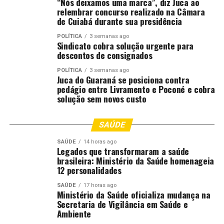
“Nós deixamos uma marca”, diz Juca ao
relembrar concurso realizado na Câmara
Neste estágio, o fato central é a abertura da revisão pela
de Cuiabá durante sua presidência
ITC e a pressão de produtores pela retirada das tarifas.
POLÍTICA
3 semanas ago
O material fornecido não detalha os próximos marcos
Sindicato cobra solução urgente para
descontos de consignados
do processo nem informa impactos quantificados para
produtores ou para o mercado de fertilizantes.
POLÍTICA
3 semanas ago
Juca do Guaraná se posiciona contra
pedágio entre Livramento e Poconé e cobra
Fonte:
Estadão Conteúdo
solução sem novos custo
O post
Comissão de Comércio dos Estados Unidos
revisará tarifas sobre fosfatados de Marrocos e Rússia
SAÚDE
apareceu primeiro em
Canal Rural
.
SAÚDE
14 horas ago
Legados que transformaram a saúde
;
brasileira: Ministério da Saúde homenageia
12 personalidades
SAÚDE
17 horas ago
Comentários
Ministério da Saúde oficializa mudança na
Secretaria de Vigilância em Saúde e
Ambiente
RELATED TOPICS:
AGRICULTURA
COMÉRCIO
COMISSÃO