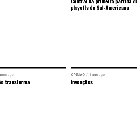
Central na primeira partida d
playoffs da Sul-Americana
anos ago
OPINIÃO
1 ano ago
ão transforma
Invenções