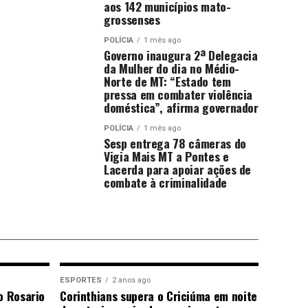
aos 142 municípios mato-
grossenses
POLÍCIA
1 mês ago
Governo inaugura 2ª Delegacia
da Mulher do dia no Médio-
Norte de MT: “Estado tem
pressa em combater violência
doméstica”, afirma governador
POLÍCIA
1 mês ago
Sesp entrega 78 câmeras do
Vigia Mais MT a Pontes e
Lacerda para apoiar ações de
combate à criminalidade
ESPORTES
2 anos ago
o Rosario
Corinthians supera o Criciúma em noite