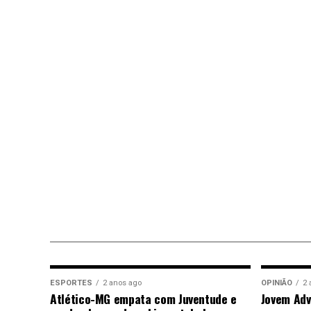
ESPORTES
2 anos ago
OPINIÃO
2 
Atlético-MG empata com Juventude e
Jovem Adv