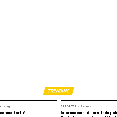
TRENDING
anos ago
ESPORTES
2 anos ago
ocacia Forte!
Internacional é derrotado pel