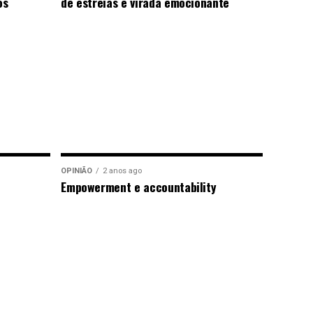
os
de estreias e virada emocionante
OPINIÃO
2 anos ago
Empowerment e accountability