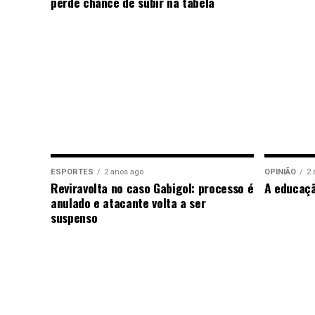
perde chance de subir na tabela
ESPORTES
2 anos ago
OPINIÃO
2 
Reviravolta no caso Gabigol: processo é
A educaç
anulado e atacante volta a ser
suspenso