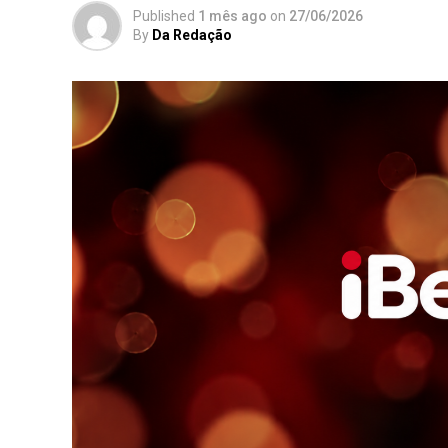
Published
1 mês ago
on
27/06/2026
By
Da Redação