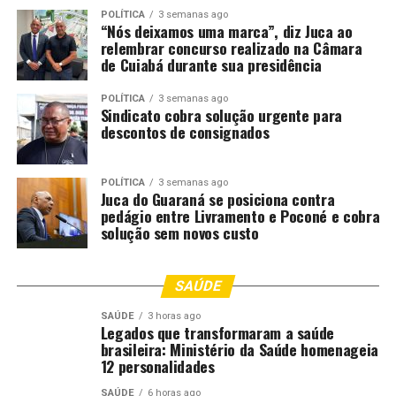
promoção comercial do Mapa para ampliar a presença
POLÍTICA
3 semanas ago
“Nós deixamos uma marca”, diz Juca ao
de produtos agropecuários nacionais em mercados
relembrar concurso realizado na Câmara
internacionais e diversificar destinos de exportação.
de Cuiabá durante sua presidência
O material fornecido, no entanto, não apresenta
POLÍTICA
3 semanas ago
estimativas de negócios, metas de exportação, prazos de
Sindicato cobra solução urgente para
descontos de consignados
desdobramento comercial ou impactos diretos para
produtores e agroindústrias.
POLÍTICA
3 semanas ago
A participação brasileira na feira foi apresentada como
Juca do Guaraná se posiciona contra
pedágio entre Livramento e Poconé e cobra
ação de promoção comercial no mercado asiático, com
solução sem novos custo
foco em alimentos e ingredientes do agro nacional. O
material divulgado não informa resultados comerciais
imediatos nem detalha efeitos objetivos para as cadeias
SAÚDE
produtivas envolvidas.
SAÚDE
3 horas ago
Legados que transformaram a saúde
Fonte:
gov.br
brasileira: Ministério da Saúde homenageia
12 personalidades
O post
Brasil apresenta 16 empresas na Seoul Food &
SAÚDE
6 horas ago