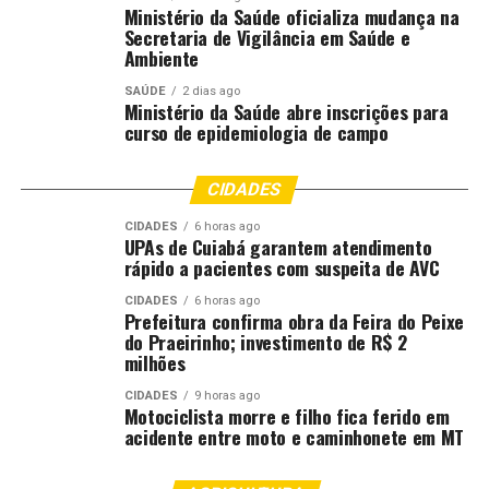
Hotel 2026
apareceu primeiro em
Canal Rural
.
Ministério da Saúde oficializa mudança na
Secretaria de Vigilância em Saúde e
;
Ambiente
SAÚDE
2 dias ago
Ministério da Saúde abre inscrições para
Comentários
curso de epidemiologia de campo
CIDADES
RELATED TOPICS:
AGRICULTURA
APRESENTA
BRASIL
DESTAQUE
EMPRESAS
FOOD
HOTEL
SEOUL
CIDADES
6 horas ago
UPAs de Cuiabá garantem atendimento
UP NEXT
rápido a pacientes com suspeita de AVC
Operação do ICMBio apreende gado e gera tensão em
São Félix do Xingu
CIDADES
6 horas ago
Prefeitura confirma obra da Feira do Peixe
DON'T MISS
do Praeirinho; investimento de R$ 2
Bahia Farm Show encerra 20ª edição com recorde de
milhões
172 mil visitantes
CIDADES
9 horas ago
Motociclista morre e filho fica ferido em
acidente entre moto e caminhonete em MT