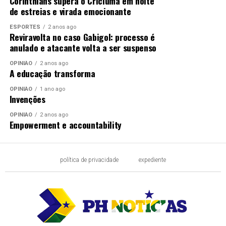
Corinthians supera o Criciúma em noite
de estreias e virada emocionante
ESPORTES
2 anos ago
Reviravolta no caso Gabigol: processo é
anulado e atacante volta a ser suspenso
OPINIÃO
2 anos ago
A educação transforma
OPINIÃO
1 ano ago
Invenções
OPINIÃO
2 anos ago
Empowerment e accountability
política de privacidade
expediente