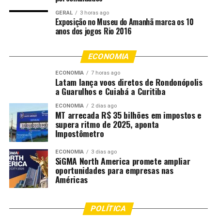
alvo específicos dentro da Ásia.
GERAL
3 horas ago
Exposição no Museu do Amanhã marca os 10
Veja em primeira mão tudo sobre agricultura, pecuária,
anos dos jogos Rio 2016
economia e previsão do tempo:
siga o Canal Rural no
Google News!
ECONOMIA
A participação brasileira contou com atuação do adido
ECONOMIA
7 horas ago
Latam lança voos diretos de Rondonópolis
agrícola em Seul, Tiago Charão. A programação também
a Guarulhos e Cuiabá a Curitiba
teve presença do subsecretário de Planejamento,
Orçamento e Administração do Mapa, Fernando Soares
ECONOMIA
2 dias ago
MT arrecada R$ 35 bilhões em impostos e
Pinto, e do subsecretário de Tecnologia da Informação,
supera ritmo de 2025, aponta
Camilo Mussi.
Impostômetro
Segundo o texto divulgado, a Seoul Food & Hotel é uma
ECONOMIA
3 dias ago
SiGMA North America promete ampliar
das principais feiras internacionais de alimentos e
oportunidades para empresas nas
bebidas da Ásia e funciona como plataforma de
Américas
aproximação entre fornecedores, distribuidores,
importadores e redes varejistas da região. A ação
POLÍTICA
brasileira foi apresentada como parte da estratégia de