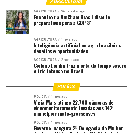
AGRICULTURA
AGRICULTURA
26 minutos ago
Encontro na AmCham Brasil discute
preparativos para a COP 31
AGRICULTURA
1 hora ago
Inteligência artificial no agro brasileiro:
desafios e oportunidades
AGRICULTURA
2 horas ago
Ciclone bomba traz alerta de tempo severo
e frio intenso no Brasil
POLÍCIA
POLÍCIA
1 mês ago
Vigia Mais atinge 22.700 câmeras de
videomonitoramento levadas aos 142
municípios mato-grossenses
POLÍCIA
1 mês ago
Governo inaugura 2ª Delegacia da Mulher