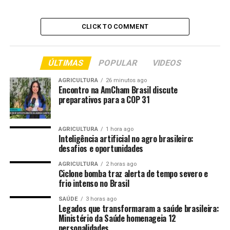
Goyang, na região metropolitana de Seul. Segundo o
material divulgado, a iniciativa foi coordenada pelo
CLICK TO COMMENT
Ministério da Agricultura e Pecuária (Mapa) em parceria
com o Ministério das Relações Exteriores (MRE).
ÚLTIMAS
POPULAR
VIDEOS
De acordo com as informações divulgadas, a feira reuniu
compradores, importadores, distribuidores e
AGRICULTURA
26 minutos ago
Encontro na AmCham Brasil discute
representantes da indústria de alimentos e bebidas de
preparativos para a COP 31
diversos países. No espaço brasileiro, as empresas
apresentaram produtos apontados pela organização
como com potencial de expansão no mercado
AGRICULTURA
1 hora ago
Inteligência artificial no agro brasileiro:
internacional.
desafios e oportunidades
Entre os itens expostos no Pavilhão Brasil estavam
AGRICULTURA
2 horas ago
Ciclone bomba traz alerta de tempo severo e
carne de frango, café, açaí, mel, própolis, óleos
frio intenso no Brasil
essenciais, amendoim e outros alimentos e ingredientes
ligados ao agro brasileiro. O material original não
SAÚDE
3 horas ago
Legados que transformaram a saúde brasileira:
informa quais empresas participaram, nem detalha
Ministério da Saúde homenageia 12
volumes, contratos, valores negociados ou mercados-
personalidades