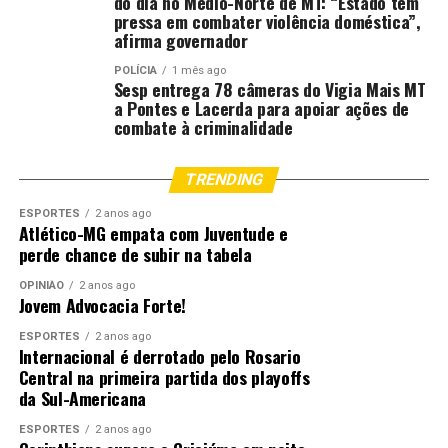
do dia no Médio-Norte de MT: “Estado tem
pressa em combater violência doméstica”,
afirma governador
POLÍCIA
1 mês ago
Sesp entrega 78 câmeras do Vigia Mais MT
a Pontes e Lacerda para apoiar ações de
combate à criminalidade
TRENDING
ESPORTES
2 anos ago
Atlético-MG empata com Juventude e
perde chance de subir na tabela
OPINIÃO
2 anos ago
Jovem Advocacia Forte!
ESPORTES
2 anos ago
Internacional é derrotado pelo Rosario
Central na primeira partida dos playoffs
da Sul-Americana
ESPORTES
2 anos ago