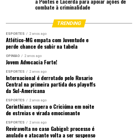
a Pontes e Lacerda para apoiar ações de
combate à criminalidade
As atividades voltadas à operacionalização do piso da
enfermagem e à certificação dos hospitais de ensino
TRENDING
mobilizaram gestores, trabalhadores e representantes
de instituições de saúde durante a programação. A
ESPORTES
2 anos ago
Atlético-MG empata com Juventude e
reunião sobre o piso da enfermagem superou as
perde chance de subir na tabela
expectativas de público, reunindo cerca de 60
participantes — mais que o dobro do previsto — e
OPINIÃO
2 anos ago
Jovem Advocacia Forte!
exigindo a realização de um novo encontro no dia
seguinte para atender à alta demanda. O debate
ESPORTES
2 anos ago
Internacional é derrotado pelo Rosario
concentrou-se na elegibilidade dos estabelecimentos,
Central na primeira partida dos playoffs
especialmente os privados, além de questões
da Sul-Americana
operacionais relacionadas à homologação de dados, uso
de saldo em conta e funcionamento dos repasses
ESPORTES
2 anos ago
Corinthians supera o Criciúma em noite
mensais. Já a oficina sobre certificação dos hospitais de
de estreias e virada emocionante
ensino destacou os desafios enfrentados por municípios
de pequeno porte e, durante a atividade, o Contrato
ESPORTES
2 anos ago
Reviravolta no caso Gabigol: processo é
Organizativo de Ação Pública ensino-Saúde (COAPES)
anulado e atacante volta a ser suspenso