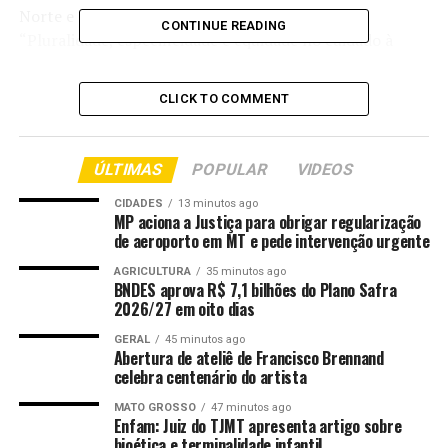
Norte e Nordeste, o congresso tem como tema
CONTINUE READING
“Pluralidade, especificidade e equidade no cuidado à
saúde nos territórios Norte e Nordeste”. Ao longo dos
três dias de programação, o ministério participa de 23
CLICK TO COMMENT
das 24 atividades oficiais previstas, mobilizando cerca de
300 profissionais entre secretários, diretores e equipes
técnicas em mesas, oficinas e atendimentos
ÚLTIMAS
POPULAR
VIDEOS
especializados.
CIDADES
13 minutos ago
MP aciona a Justiça para obrigar regularização
A abertura do congresso contou com a presença de
de aeroporto em MT e pede intervenção urgente
autoridades federais, estaduais e municipais. A secretária
de
Saúde Indígena
AGRICULTURA
do Ministério da Saúde, Lucinha
35 minutos ago
BNDES aprova R$ 7,1 bilhões do Plano Safra
Tremembé, representou o ministro Alexandre Padilha
2026/27 em oito dias
na solenidade. Na ocasião, destacou o congresso como
GERAL
45 minutos ago
um espaço que, além de agregar relevantes debates
Abertura de ateliê de Francisco Brennand
técnicos, se apresenta como “espaço de defesa pela vida,
celebra centenário do artista
da democracia, do SUS público, universal e gratuito”.
MATO GROSSO
47 minutos ago
Enfam: Juiz do TJMT apresenta artigo sobre
“É um espaço onde reafirmamos que saúde não é
bioética e terminalidade infantil