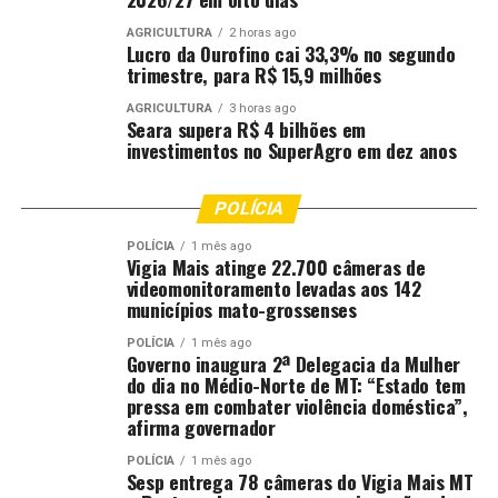
como componente estratégico da organização das redes
AGRICULTURA
2 horas ago
regionais de atenção. “Fortalecer a integração entre o
Lucro da Ourofino cai 33,3% no segundo
SasiSUS
e o SUS significa garantir continuidade do
trimestre, para R$ 15,9 milhões
cuidado, equidade no acesso e respeito às diversidades
AGRICULTURA
3 horas ago
territoriais e culturais dos povos indígenas. A
Seara supera R$ 4 bilhões em
investimentos no SuperAgro em dez anos
consolidação dessa agenda exige cooperação
interfederativa e fortalecimento da governança
regional”, afirmou a secretária de Saúde Indígena,
POLÍCIA
Lucinha Tremembé.
POLÍCIA
1 mês ago
Vigia Mais atinge 22.700 câmeras de
O diretor do DGIP, André Luis Bonifácio de Carvalho,
videomonitoramento levadas aos 142
reforçou que o congresso é uma oportunidade
municípios mato-grossenses
estratégica para aproximar as políticas nacionais da
POLÍCIA
1 mês ago
realidade dos municípios e fortalecer a cooperação
Governo inaugura 2ª Delegacia da Mulher
do dia no Médio-Norte de MT: “Estado tem
entre os entes federativos. A agenda do ministério inclui
pressa em combater violência doméstica”,
debates sobre financiamento, saúde digital, mudanças
afirma governador
climáticas, vigilância em saúde, atenção primária, saúde
POLÍCIA
1 mês ago
indígena e estratégias para ampliação do acesso à
Sesp entrega 78 câmeras do Vigia Mais MT
atenção especializada.