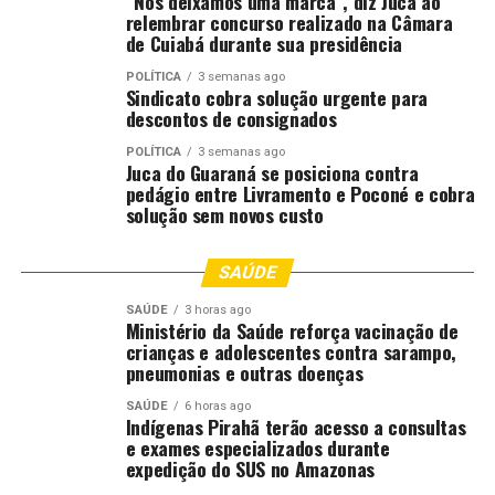
“Nós deixamos uma marca”, diz Juca ao
relembrar concurso realizado na Câmara
que fortalecem o SUS em todo o Brasil”, destacou.
de Cuiabá durante sua presidência
MS presente nos debates técnicos
POLÍTICA
3 semanas ago
Sindicato cobra solução urgente para
descontos de consignados
A participação do ministério também se destaca nas
atividades técnicas voltadas à organização da rede
POLÍTICA
3 semanas ago
Juca do Guaraná se posiciona contra
pública de saúde. Ainda no primeiro dia, uma das
pedágio entre Livramento e Poconé e cobra
agendas centrais foi a oficina “Aspectos estratégicos de
solução sem novos custo
uma agenda de apoio à construção da Política Nacional
de Regionalização”, reunindo representantes de
SAÚDE
diferentes secretarias da pasta, gestores estaduais e
organismo internacional. A atividade discutiu
SAÚDE
3 horas ago
Ministério da Saúde reforça vacinação de
estratégias para fortalecer a integração entre atenção
crianças e adolescentes contra sarampo,
primária, especializada, vigilância em saúde e saúde
pneumonias e outras doenças
indígena, com foco nas especificidades dos territórios
Norte e Nordeste.
SAÚDE
6 horas ago
Indígenas Pirahã terão acesso a consultas
e exames especializados durante
A oficina foi coordenada por André Luis Bonifácio de
expedição do SUS no Amazonas
Carvalho, diretor de Gestão Interfederativa e