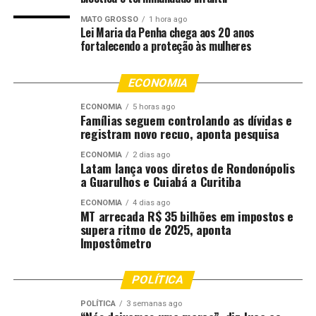
mercadoria. Saúde é direito do povo brasileiro e os
MATO GROSSO
1 hora ago
municípios são a porta de entrada do SUS. Este
Lei Maria da Penha chega aos 20 anos
congresso também simboliza a importância do diálogo
fortalecendo a proteção às mulheres
entre União, Estado e Município, pois nenhuma política
de saúde se sustenta sem cooperação federativa e
ECONOMIA
planejamento regional. Que seja um espaço de escuta,
ECONOMIA
5 horas ago
pactuação e construção coletiva”, afirmou.
Famílias seguem controlando as dívidas e
registram novo recuo, aponta pesquisa
Aos dirigentes locais, a secretária ressaltou ainda as
ECONOMIA
2 dias ago
especificidades das regiões e reforçou que políticas
Latam lança voos diretos de Rondonópolis
públicas federais contribuem tanto para o
a Guarulhos e Cuiabá a Curitiba
fortalecimento da atenção primária, quanto para a
ECONOMIA
4 dias ago
ampliação da saúde especializada: “Falar de gestão
MT arrecada R$ 35 bilhões em impostos e
supera ritmo de 2025, aponta
municipal nessas regiões é falar de distâncias
Impostômetro
geográficas, desigualdades históricas, mudanças
climáticas. Mas, ao mesmo tempo, reconhecemos a
enorme potência dos nossos territórios. O Norte e o
POLÍTICA
Nordeste produzem inovações, participação social,
POLÍTICA
3 semanas ago
acolhimento, ciência, cuidado e experiências exitosas