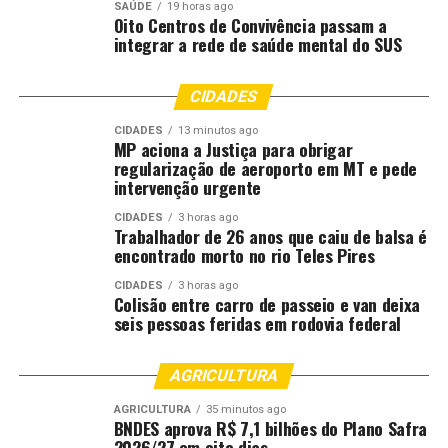
SAÚDE
19 horas ago
Participativa (DGIP) da Secretaria Executiva do
Oito Centros de Convivência passam a
Ministério da Saúde (SE/MS), que destacou a
integrar a rede de saúde mental do SUS
regionalização como eixo estruturante para a
consolidação do SUS. “Não se constrói política pública
CIDADES
de forma isolada. A regionalização precisa ser pensada
CIDADES
13 minutos ago
com quem está na ponta, nos territórios e nos serviços.
MP aciona a Justiça para obrigar
Por isso, esse diálogo é essencial”.
regularização de aeroporto em MT e pede
intervenção urgente
A discussão contou ainda com a participação de
CIDADES
3 horas ago
representantes das secretarias de Saúde Indígena, de
Trabalhador de 26 anos que caiu de balsa é
Vigilância em Saúde e Ambiente
, de
Atenção Primária à
encontrado morto no rio Teles Pires
Saúde
, e de
Atenção Especializada
do Ministério da
CIDADES
3 horas ago
Saúde; além de integrantes da Secretaria de Estado da
Colisão entre carro de passeio e van deixa
seis pessoas feridas em rodovia federal
Saúde do Amazonas e da Organização Pan-Americana da
Saúde.
AGRICULTURA
Entre os fatores apontados no debate, está a
AGRICULTURA
35 minutos ago
necessidade de reconhecimento das especificidades dos
BNDES aprova R$ 7,1 bilhões do Plano Safra
territórios indígenas e a incorporação da saúde indígena
2026/27 em oito dias