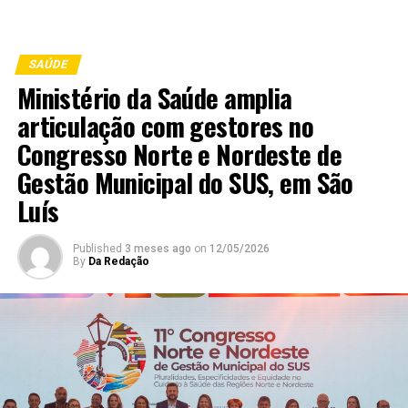
SAÚDE
Ministério da Saúde amplia
articulação com gestores no
Congresso Norte e Nordeste de
Gestão Municipal do SUS, em São
Luís
Published
3 meses ago
on
12/05/2026
By
Da Redação