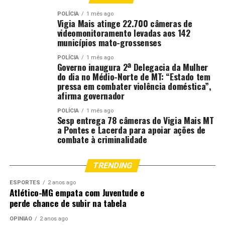
encaminhadas no período de 1º a 30 de setembro. A
seleção, análise de recursos e divulgação do resultado
POLÍCIA
1 mês ago
Vigia Mais atinge 22.700 câmeras de
ocorrerão de 1º de outubro a 30 de novembro. Já a
videomonitoramento levadas aos 142
celebração do contrato deverá ser realizada até 15 de
municípios mato-grossenses
dezembro.
POLÍCIA
1 mês ago
Governo inaugura 2ª Delegacia da Mulher
Confira o aviso e o caderno da audiência pública
do dia no Médio-Norte de MT: “Estado tem
pressa em combater violência doméstica”,
afirma governador
Mais informações poderão ser obtidas pelo e-mail
eletrônico
etec.tb@saude.gov.br
POLÍCIA
1 mês ago
Sesp entrega 78 câmeras do Vigia Mais MT
a Pontes e Lacerda para apoiar ações de
Roberta Paola
combate à criminalidade
Ministério da Saúde
TRENDING
Comentários
ESPORTES
2 anos ago
Atlético-MG empata com Juventude e
perde chance de subir na tabela
RELATED TOPICS:
ABRE
AUDIÊNCIA
CRIAÇÃO
DESTAQUE
DIAGNÓSTICO
MINISTÉRIO
PARA
PORTÁTIL
OPINIÃO
2 anos ago
PÚBLICA
SAUDE
TESTE
TUBERCULOSE