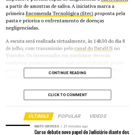
a partir de amostras de saliva. A iniciativa marca a
primeira
Encomenda Tecnológica (Etec)
proposta pela
pasta e prioriza o enfrentamento de doenças
negligenciadas.
A escuta será realizada virtualmente, às 14h30 do dia 8
de julho, com transmissão pelo
canal do DataSUS
no
Youtube. Os interessados em participar deverão
confirmar presença pelo e-mail etec.tb@saude.gov.br
até as 17h do dia 7 de julho, informando nome, CPF e
CONTINUE READING
CNPJ da instituição que representam. A mensagem
deverá ser enviada com o título “Inscrição na Audiência
Pública – Escuta de Mercado”. As contribuições formais
CLICK TO COMMENT
serão coletadas por meio de um questionário específico,
que será divulgado durante o evento e ficará disponível
por 30 dias.
ÚLTIMAS
POPULAR
VIDEOS
A secretária de
Ciência, Tecnologia e Inovação em Saúde
MATO GROSSO
21 minutos ago
Curso debate novo papel do Judiciário diante dos
(SCTIE)
do Ministério da Saúde, Fernanda De Negri,