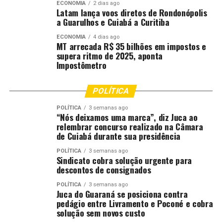
ECONOMIA
2 dias ago
que detecta a enfermidade em poucas horas, está
Latam lança voos diretos de Rondonópolis
a Guarulhos e Cuiabá a Curitiba
disponível em polos urbanos com maior alcance para
populações em situação de vulnerabilidade, uma vez que
ECONOMIA
4 dias ago
MT arrecada R$ 35 bilhões em impostos e
necessita de instalações laboratoriais.
supera ritmo de 2025, aponta
Impostômetro
Nesse cenário, Fernanda De Negri ressalta que a Etec
terá como foco o desenvolvimento de um dispositivo
que deverá atender critérios como o baixo custo de
POLÍTICA
operação, a dispensa de infraestrutura laboratorial
POLÍTICA
3 semanas ago
complexa e a capacidade de identificar se a doença é
“Nós deixamos uma marca”, diz Juca ao
relembrar concurso realizado na Câmara
resistente aos dois principais medicamentos do
de Cuiabá durante sua presidência
tratamento atual, a rifampicina e a isoniazida.
POLÍTICA
3 semanas ago
Sindicato cobra solução urgente para
A proposta, pontua, é viabilizar que moradores de
descontos de consignados
regiões isoladas tenham o mesmo nível de atendimento
daqueles que vivem em centros urbanos, reduzindo o
POLÍTICA
3 semanas ago
Juca do Guaraná se posiciona contra
tempo de espera pelo diagnóstico laboratorial.
pedágio entre Livramento e Poconé e cobra
solução sem novos custo
“A tuberculose ainda afeta de forma desproporcional as