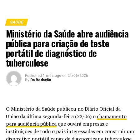
SAÚDE
Ministério da Saúde abre audiência
pública para criação de teste
portátil de diagnóstico de
tuberculose
Published
1 mês ago
on
24/06/2026
By
Da Redação
O Ministério da Saúde publicou no Diário Oficial da
União da última segunda-feira (22/06) o
chamamento
para audiência pública
que ouvirá empresas e
instituições de todo o país interessadas em construir um
dispositivo portátil capaz de diagnosticar a
tuberculose
,