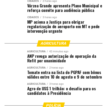
CIDADES
2 horas ago
o
Sistema Único de Saúde (SUS)
.
Várzea Grande apresenta Plano Municipal e
reforça convite para audiência pública
Parceria com a ABDI
CIDADES
3 horas ago
MP aciona a Justiça para obrigar
A Etec em saúde foi anunciada pelo Governo do Brasil
regularização de aeroporto em MT e pede
intervenção urgente
em março deste ano, e é elaborada em cooperação com a
Agência Brasileira de Desenvolvimento Industrial
(ABDI). A parceria prevê apoio técnico da entidade em
AGRICULTURA
etapas como definição de demandas, escuta de mercado,
AGRICULTURA
42 minutos ago
avaliação de riscos tecnológicos e seleção de instituições
ANP revoga autorização de operação da
participantes. Já o Ministério da Saúde será responsável
Refit por unanimidade
pelas decisões, diretrizes estratégicas e implementação
AGRICULTURA
2 horas ago
do instrumento.
Tomate entra na lista do PGPAF com bônus
válidos entre 10 de agosto e 9 de setembro
Cronograma
AGRICULTURA
3 horas ago
Agro de US$ 1 trilhão: o desafio para os
O edital de chamamento da iniciativa será divulgado até
candidatos à Presidência
1º de setembro. As propostas das instituições que
desejam participar da iniciativa deverão ser
POLÍCIA