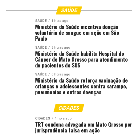
populações mais vulneráveis. Por isso, um dispositivo
SAÚDE
portátil, que pode ser transportado facilmente e sem
infraestrutura complexa, vai nos permitir ampliar
SAÚDE
1 hora ago
Ministério da Saúde incentiva doação
significativamente a busca ativa de casos, garantindo
voluntária de sangue em ação em São
uma resposta rápida e eficiente para as pessoas que mais
Paulo
precisam”, afirmou a secretária.
SAÚDE
3 horas ago
Ministério da Saúde habilita Hospital do
Outra exigência fundamental é que o aparelho seja
Câncer de Mato Grosso para atendimento
desenvolvido em território nacional. “É uma decisão
de pacientes do SUS
estratégica para fomentar o desenvolvimento
SAÚDE
6 horas ago
tecnológico no país”, ponderou Fernanda De Negri.
Ministério da Saúde reforça vacinação de
crianças e adolescentes contra sarampo,
Diferentemente das licitações tradicionais, que servem
pneumonias e outras doenças
para comprar bens e serviços já disponíveis nas
prateleiras do mercado, a Etec é usada quando há uma
CIDADES
barreira real que precisa ser superada a partir de uma
CIDADES
1 hora ago
inovação que ainda não existe. Nesse caso, o governo
TRT condena advogada em Mato Grosso por
apresenta o desafio e financia a pesquisa e o
jurisprudência falsa em ação
desenvolvimento do produto necessário para abastecer