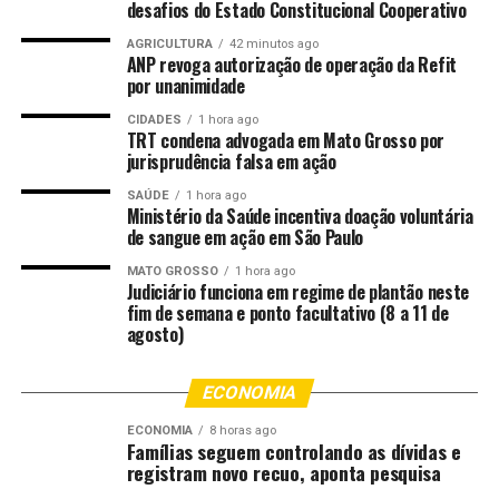
desafios do Estado Constitucional Cooperativo
explica que o cenário da doença no Brasil foi
considerado para definir o objeto da Etec. Isso porque
AGRICULTURA
42 minutos ago
ANP revoga autorização de operação da Refit
dados mais recentes do Ministério da Saúde apontam
por unanimidade
que, somente em 2025, o Brasil registrou mais de 85,6
CIDADES
1 hora ago
mil casos de tuberculose.
TRT condena advogada em Mato Grosso por
jurisprudência falsa em ação
Embora o Brasil tenha avançado significativamente no
SAÚDE
1 hora ago
diagnóstico da tuberculose, os métodos atuais ainda
Ministério da Saúde incentiva doação voluntária
enfrentam algumas limitações. A baciloscopia, exame
de sangue em ação em São Paulo
laboratorial para detecção de bactérias, por exemplo, é
MATO GROSSO
1 hora ago
amplamente ofertada no SUS, mas apresenta
Judiciário funciona em regime de plantão neste
sensibilidade limitada, especialmente em crianças e
fim de semana e ponto facultativo (8 a 11 de
agosto)
pessoas com HIV. O método também não permite a
identificação da resistência aos medicamentos.
ECONOMIA
A cultura para micobactérias, tecnologia de referência
ECONOMIA
8 horas ago
para confirmação da doença, por sua vez, exige
Famílias seguem controlando as dívidas e
infraestrutura laboratorial e tempo prolongado para
registram novo recuo, aponta pesquisa
obtenção dos resultados. Já o teste molecular (TRM-TB),