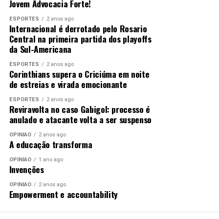
Jovem Advocacia Forte!
UP NEXT
ESPORTES
2 anos ago
Boletim aponta desafios para o acompanhamento da
Internacional é derrotado pelo Rosario
saúde de caminhoneiras e caminhoneiros no Brasil
Central na primeira partida dos playoffs
da Sul-Americana
DON'T MISS
Ministério da Saúde inclui segunda dose de reforço
ESPORTES
2 anos ago
contra poliomielite no Calendário Nacional de Vacinação
Corinthians supera o Criciúma em noite
de estreias e virada emocionante
ESPORTES
2 anos ago
Reviravolta no caso Gabigol: processo é
anulado e atacante volta a ser suspenso
OPINIÃO
2 anos ago
A educação transforma
OPINIÃO
1 ano ago
Invenções
OPINIÃO
2 anos ago
Empowerment e accountability