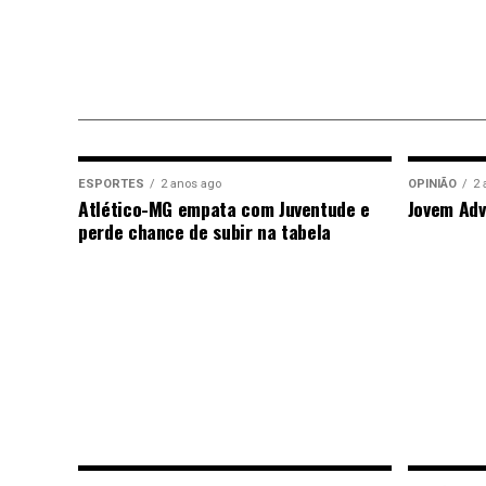
ESPORTES
2 anos ago
OPINIÃO
2 
Atlético-MG empata com Juventude e
Jovem Adv
perde chance de subir na tabela