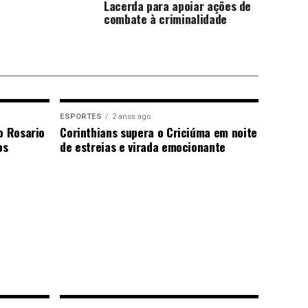
Lacerda para apoiar ações de
combate à criminalidade
ESPORTES
2 anos ago
o Rosario
Corinthians supera o Criciúma em noite
os
de estreias e virada emocionante