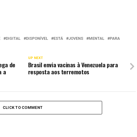
E
DIGITAL
DISPONÍVEL
ESTÁ
JOVENS
MENTAL
PARA
UP NEXT
rega de
Brasil envia vacinas à Venezuela para
a a
resposta aos terremotos
CLICK TO COMMENT