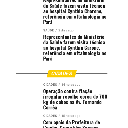
Representantes do Ministério
da Saúde fazem visita técnica
ao hospital Cynthia Charone,
referência em oftalmologia no
Pará
SAÚDE
2 dias ago
Representantes do Ministério
da Saúde fazem visita técnica
ao hospital Cynthia Carone,
referência em oftalmologia no
Pará
CIDADES
CIDADES
14 horas ago
Operação contra fiação
irregular recolhe cerca de 700
kg de cabos na Av. Fernando
Corrêa
CIDADES
15 horas ago
Com apoio da Prefeitura de
Cuiabá, Grupo Flor Serrana