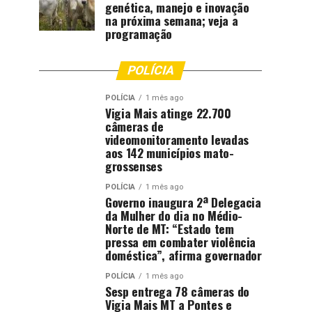
genética, manejo e inovação
na próxima semana; veja a
programação
POLÍCIA
POLÍCIA
1 mês ago
Vigia Mais atinge 22.700
câmeras de
videomonitoramento levadas
aos 142 municípios mato-
grossenses
POLÍCIA
1 mês ago
Governo inaugura 2ª Delegacia
da Mulher do dia no Médio-
Norte de MT: “Estado tem
pressa em combater violência
doméstica”, afirma governador
POLÍCIA
1 mês ago
Sesp entrega 78 câmeras do
Vigia Mais MT a Pontes e