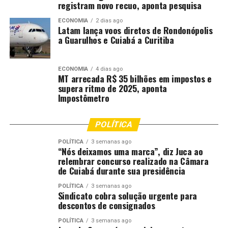
registram novo recuo, aponta pesquisa
alimentar, preservação de sementes e outras atividades
ECONOMIA
2 dias ago
que permitem às mulheres produzir e empreender
Latam lança voos diretos de Rondonópolis
dentro de suas próprias casas.
a Guarulhos e Cuiabá a Curitiba
“A participação dessas expositoras e outras reforça o
protagonismo feminino na agricultura familiar e na
ECONOMIA
4 dias ago
MT arrecada R$ 35 bilhões em impostos e
economia solidária, mostrando que iniciativas lideradas
supera ritmo de 2025, aponta
por mulheres geram emprego, fortalecem comunidades
Impostômetro
e contribuem para o desenvolvimento sustentável de
Várzea Grande’, pontuou o secretário de Meio Ambiente
POLÍTICA
e Desenvolvimento Rural Sustentável, Ricardo Amorim.
POLÍTICA
3 semanas ago
“Nós deixamos uma marca”, diz Juca ao
Galeria de Fotos
(17 fotos)
relembrar concurso realizado na Câmara
de Cuiabá durante sua presidência
Ver todas as fotos
POLÍTICA
3 semanas ago
Sindicato cobra solução urgente para
descontos de consignados
POLÍTICA
3 semanas ago
Fonte:
Prefeitura de Várzea Grande – MT