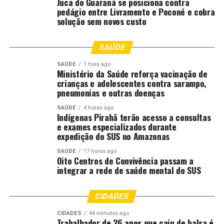
Juca do Guaraná se posiciona contra
pedágio entre Livramento e Poconé e cobra
solução sem novos custo
SAÚDE
Comentários
SAÚDE
1 hora ago
Ministério da Saúde reforça vacinação de
crianças e adolescentes contra sarampo,
pneumonias e outras doenças
RELATED TOPICS:
AGRICULTURA
DESTAQUE
FAMILIAR
SAÚDE
4 horas ago
GERAÇÃO
GRANDE
INCLUSÃO
MULHERES
POLITICA
Indígenas Pirahã terão acesso a consultas
POLITICA-MT
RENDA
SOCIAL
TRANSFORMAM
VÁRZEA
e exames especializados durante
expedição do SUS no Amazonas
UP NEXT
Prefeitura de Várzea Grande facilita acesso aos
SAÚDE
17 horas ago
serviços de IPTU e Refis com atendimento presencial e
Oito Centros de Convivência passam a
integrar a rede de saúde mental do SUS
online
DON'T MISS
População aprova serviços da Prefeitura de Várzea
CIDADES
Grande e movimenta estandes no Viva Seu Bairro
CIDADES
44 minutos ago
Trabalhador de 26 anos que caiu de balsa é