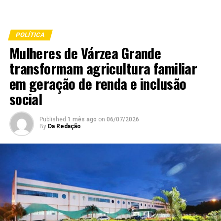
POLÍTICA
Mulheres de Várzea Grande
transformam agricultura familiar
em geração de renda e inclusão
social
Published
1 mês ago
on
06/07/2026
By
Da Redação