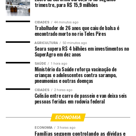
artesanais e peças de artesanato, demonstrando a
trimestre, para R$ 15,9 milhões
diversidade da produção desenvolvida pelas famílias
rurais de Várzea Grande.
CIDADES
44 minutos ago
Trabalhador de 26 anos que caiu de balsa é
A feira também deu visibilidade ao trabalho do Coletivo
encontrado morto no rio Teles Pires
de Mulheres Essência, representado por Evanilda Maria
Ramos, conhecida como Tina. O grupo atua em diversos
AGRICULTURA
50 minutos ago
Seara supera R$ 4 bilhões em investimentos no
bairros de Várzea Grande promovendo a autonomia
SuperAgro em dez anos
econômica de mulheres em situação de vulnerabilidade
social.
SAÚDE
1 hora ago
Ministério da Saúde reforça vacinação de
crianças e adolescentes contra sarampo,
Na exposição, Tina comercializou bolsas produzidas com
pneumonias e outras doenças
tecidos reaproveitados de guarda-chuvas, peças
CIDADES
2 horas ago
confeccionadas com retalhos, máscaras para dormir,
Colisão entre carro de passeio e van deixa seis
mudas de plantas e outros produtos desenvolvidos pelas
pessoas feridas em rodovia federal
integrantes do coletivo.
ECONOMIA
Mais do que gerar renda, o projeto oferece cursos,
palestras e oficinas de capacitação, ensinando costura,
ECONOMIA
3 horas ago
Famílias seguem controlando as dívidas e
artesanato, implantação de canteiros, segurança