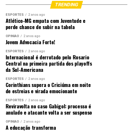
TRENDING
ESPORTES
2 anos ago
Atlético-MG empata com Juventude e
perde chance de subir na tabela
OPINIÃO
2 anos ago
Jovem Advocacia Forte!
ESPORTES
2 anos ago
Internacional é derrotado pelo Rosario
Central na primeira partida dos playoffs
da Sul-Americana
ESPORTES
2 anos ago
Corinthians supera o Criciúma em noite
de estreias e virada emocionante
ESPORTES
2 anos ago
Reviravolta no caso Gabigol: processo é
anulado e atacante volta a ser suspenso
OPINIÃO
2 anos ago
A educação transforma