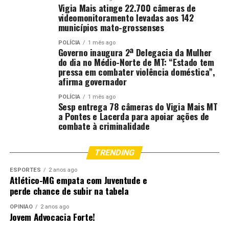
Vigia Mais atinge 22.700 câmeras de
videomonitoramento levadas aos 142
municípios mato-grossenses
POLÍCIA
1 mês ago
Governo inaugura 2ª Delegacia da Mulher
do dia no Médio-Norte de MT: “Estado tem
pressa em combater violência doméstica”,
afirma governador
POLÍCIA
1 mês ago
Sesp entrega 78 câmeras do Vigia Mais MT
a Pontes e Lacerda para apoiar ações de
combate à criminalidade
TRENDING
ESPORTES
2 anos ago
Atlético-MG empata com Juventude e
perde chance de subir na tabela
OPINIÃO
2 anos ago
Jovem Advocacia Forte!