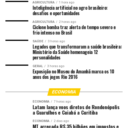
AGRICULTURA
1 hora ago
Lacerda lembrou que o Brasil produz alimentos para 1
Inteligência artificial no agro brasileiro:
desafios e oportunidades
bilhão de pessoas, mas depende de infraestrutura
eficiente para continuar expandindo.
AGRICULTURA
2 horas ago
Ciclone bomba traz alerta de tempo severo e
frio intenso no Brasil
Comentários
SAÚDE
3 horas ago
Legados que transformaram a saúde brasileira:
Ministério da Saúde homenageia 12
personalidades
RELATED TOPICS:
AFIRMA
CONSTITUCIONAL
DESTAQUE
DEVE
FERROGRÃO
JOSÉ
LACERDA
POLITICA
GERAL
3 horas ago
POLITICA-MT
RESPONSABILIDADE
SENADOR
SER
Exposição no Museu do Amanhã marca os 10
TRATADA
anos dos jogos Rio 2016
UP NEXT
Cooperativas buscam apoio da Assembleia para serem
ECONOMIA
retiradas de suspensão dos consignados
ECONOMIA
7 horas ago
DON'T MISS
Latam lança voos diretos de Rondonópolis
Em Colniza, Max Russi destaca valorização dos agentes
a Guarulhos e Cuiabá a Curitiba
de saúde e o apoio ao desenvolvimento da região
ECONOMIA
2 dias ago
MT arrecada R$ 35 bilhões em impostos e