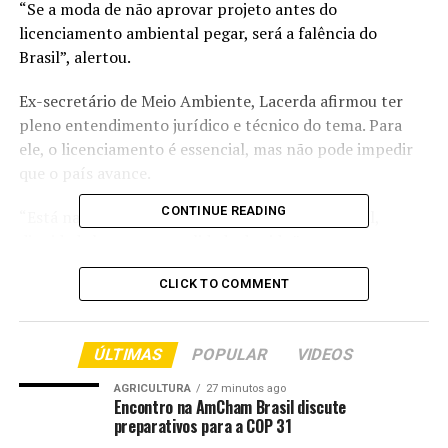
“Se a moda de não aprovar projeto antes do
licenciamento ambiental pegar, será a falência do
Brasil”, alertou.
Ex-secretário de Meio Ambiente, Lacerda afirmou ter
pleno entendimento jurídico e técnico do tema. Para
ele, o licenciamento é essencial, mas não pode impedir
que o país avance.
CONTINUE READING
“Está na Constituição: desenvolvimento nacional,
dignidade humana e qualidade de vida.”
O senador ressaltou ainda que a obra beneficiaria
CLICK TO COMMENT
diretamente milhões de famílias. “Só em Mato Grosso,
3,8 milhões de pessoas seriam beneficiadas.”
ÚLTIMAS
POPULAR
VIDEOS
Ele também criticou o abandono das hidrovias. “Não se
justifica as hidrovias brasileiras estarem paradas. O país
AGRICULTURA
27 minutos ago
precisa de transporte intermodal para garantir
Encontro na AmCham Brasil discute
preparativos para a COP 31
segurança alimentar.”