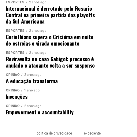
ESPORTES
2 anos ago
Internacional é derrotado pelo Rosario
Central na primeira partida dos playoffs
da Sul-Americana
ESPORTES
2 anos ago
Corinthians supera o Criciúma em noite
de estreias e virada emocionante
ESPORTES
2 anos ago
Reviravolta no caso Gabigol: processo é
anulado e atacante volta a ser suspenso
OPINIÃO
2 anos ago
A educação transforma
OPINIÃO
1 ano ago
Invenções
OPINIÃO
2 anos ago
Empowerment e accountability
política de privacidade
expediente