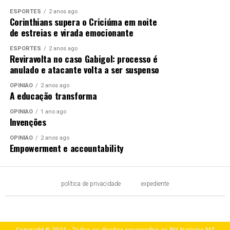
ESPORTES
2 anos ago
Corinthians supera o Criciúma em noite
de estreias e virada emocionante
ESPORTES
2 anos ago
Reviravolta no caso Gabigol: processo é
anulado e atacante volta a ser suspenso
OPINIÃO
2 anos ago
A educação transforma
OPINIÃO
1 ano ago
Invenções
OPINIÃO
2 anos ago
Empowerment e accountability
política de privacidade
expediente