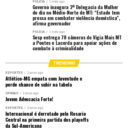
POLÍCIA
1 mês ago
Governo inaugura 2ª Delegacia da Mulher
do dia no Médio-Norte de MT: “Estado tem
pressa em combater violência doméstica”,
afirma governador
POLÍCIA
1 mês ago
Sesp entrega 78 câmeras do Vigia Mais MT
a Pontes e Lacerda para apoiar ações de
combate à criminalidade
TRENDING
ESPORTES
2 anos ago
Atlético-MG empata com Juventude e
perde chance de subir na tabela
OPINIÃO
2 anos ago
Jovem Advocacia Forte!
ESPORTES
2 anos ago
Internacional é derrotado pelo Rosario
Central na primeira partida dos playoffs
da Sul-Americana