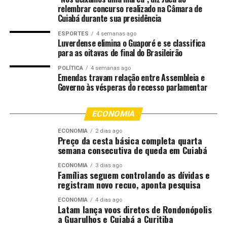
relembrar concurso realizado na Câmara de
Saúde, trazendo alívio à população na atenção
Cuiabá durante sua presidência
secundária, terciária, para as UPA e policlínica,
melhorando o atendimento”, analisou.
ESPORTES
4 semanas ago
Luverdense elimina o Guaporé e se classifica
para as oitavas de final do Brasileirão
“A saúde básica está dando vazão para boa parte das
demandas e trazendo às unidades avançadas os casos
POLÍTICA
4 semanas ago
Emendas travam relação entre Assembleia e
graves. Automaticamente, a saúde da região também
Governo às vésperas do recesso parlamentar
melhora, porque muitos municípios demandam os
serviços de Sinop, então a necessidade de investimento é
ECONOMIA
constante para acompanharmos o ritmo acelerado”,
completou o parlamentar.
ECONOMIA
2 dias ago
Preço da cesta básica completa quarta
semana consecutiva de queda em Cuiabá
Fonte:
ALMT – MT
ECONOMIA
3 dias ago
Famílias seguem controlando as dívidas e
registram novo recuo, aponta pesquisa
Comentários
ECONOMIA
4 dias ago
Latam lança voos diretos de Rondonópolis
RELATED TOPICS:
AVALIA
DESTAQUE
DIEGO
a Guarulhos e Cuiabá a Curitiba
GUIMARÃES
POLITICA
POLITICA-MT
REDUÇÃO
SAUDE