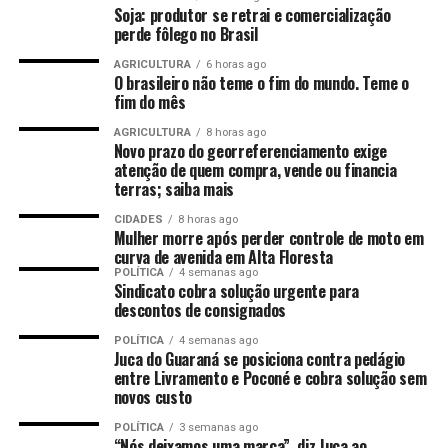
Soja: produtor se retrai e comercialização
botar a mão na ferida e melhorar a Saúde de Sinop. A
perde fôlego no Brasil
Saúde vem avançando e fazendo parceria com
AGRICULTURA
6 horas ago
deputados. Das minhas emendas, no ano passado,
O brasileiro não teme o fim do mundo. Teme o
viabilizamos R$ 1,65 milhão”, complementou.
fim do mês
AGRICULTURA
8 horas ago
Diego Guimarães também apontou que o investimento
Novo prazo do georreferenciamento exige
em núcleos de atendimento especializado evita a
atenção de quem compra, vende ou financia
sobrecarga nas filas das Unidades de Pronto
terras; saiba mais
Atendimento (UPA).
CIDADES
8 horas ago
Mulher morre após perder controle de moto em
O deputado avaliou que os investimentos na saúde de
curva de avenida em Alta Floresta
POLÍTICA
4 semanas ago
Sinop são essenciais, porque o município atende
Sindicato cobra solução urgente para
cidadãos de outras cidades, levando à lotação dos
descontos de consignados
hospitais.
POLÍTICA
4 semanas ago
Juca do Guaraná se posiciona contra pedágio
“Vemos os resultados aparecendo, como o centro de
entre Livramento e Poconé e cobra solução sem
especialidades médicas e entrega de veículos. A Saúde
novos custo
básica melhorou muito nos últimos meses graças ao
POLÍTICA
3 semanas ago
envolvimento dos servidores da Secretaria Municipal de
“Nós deixamos uma marca”, diz Juca ao