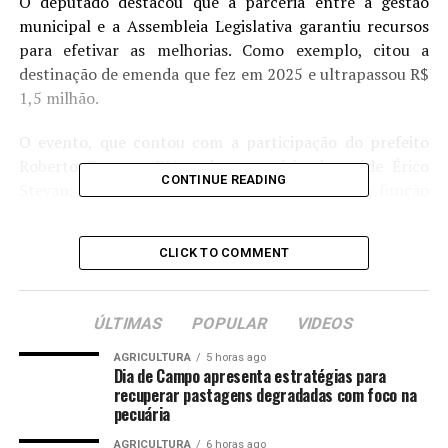
O deputado destacou que a parceria entre a gestão
municipal e a Assembleia Legislativa garantiu recursos
para efetivar as melhorias. Como exemplo, citou a
destinação de emenda que fez em 2025 e ultrapassou R$
1,5 milhão.
O evento, que contou com a participação do prefeito
Roberto Dorner (PL) e do secretário de saúde Érico
CONTINUE READING
Stevan, também entregou cinco veículos cuja função
será transportar pacientes.
CLICK TO COMMENT
“Pelo protagonismo econômico e prestação de serviços
públicos e na iniciativa privada, Sinop é muito
demandada na Saúde. Vivíamos um cenário
ÚLTIMAS
POPULAR
VIDEOS
preocupante, com dificuldades de regulação para o
Hospital Regional, com uma sobrecarga muito grande”,
AGRICULTURA
5 horas ago
Dia de Campo apresenta estratégias para
relatou o deputado.
recuperar pastagens degradadas com foco na
pecuária
“O prefeito Roberto Dorner, com o vice Paulinho Abreu
[Republicanos], tiveram essa preocupação, então vamos
AGRICULTURA
6 horas ago