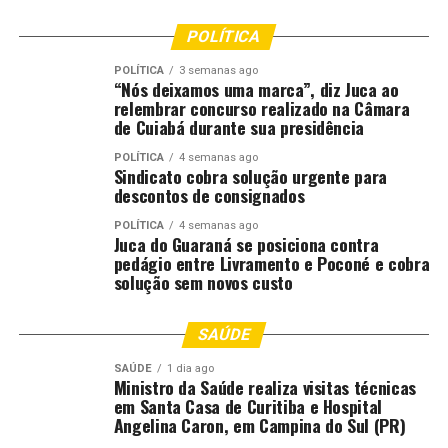
SINOP
SOBRECARGA
POLÍTICA
UP NEXT
Idealizada por Max Russi, Arena Celsão é inaugurada em
POLÍTICA
3 semanas ago
“Nós deixamos uma marca”, diz Juca ao
Jaciara
relembrar concurso realizado na Câmara
de Cuiabá durante sua presidência
DON'T MISS
Após aprovação do TCU, Diego explica próximas etapas
da duplicação da BR 163
POLÍTICA
4 semanas ago
Sindicato cobra solução urgente para
descontos de consignados
POLÍTICA
4 semanas ago
Juca do Guaraná se posiciona contra
pedágio entre Livramento e Poconé e cobra
solução sem novos custo
SAÚDE
SAÚDE
1 dia ago
Ministro da Saúde realiza visitas técnicas
em Santa Casa de Curitiba e Hospital
Angelina Caron, em Campina do Sul (PR)