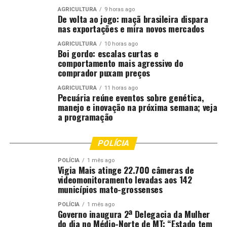
AGRICULTURA
9 horas ago
De volta ao jogo: maçã brasileira dispara
nas exportações e mira novos mercados
AGRICULTURA
10 horas ago
Boi gordo: escalas curtas e
comportamento mais agressivo do
comprador puxam preços
AGRICULTURA
11 horas ago
Pecuária reúne eventos sobre genética,
manejo e inovação na próxima semana; veja
a programação
POLÍCIA
POLÍCIA
1 mês ago
Vigia Mais atinge 22.700 câmeras de
videomonitoramento levadas aos 142
municípios mato-grossenses
POLÍCIA
1 mês ago
Governo inaugura 2ª Delegacia da Mulher
do dia no Médio-Norte de MT: “Estado tem