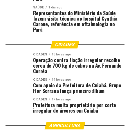
DON'T MISS
Sarau da Esmagis-MT homenageia Luis-Philippe Leite e
SAÚDE
1 dia ago
Representantes do Ministério da Saúde
reúne literatura, música e memória
fazem visita técnica ao hospital Cynthia
Carone, referência em oftalmologia no
Pará
CIDADES
CIDADES
13 horas ago
Operação contra fiação irregular recolhe
cerca de 700 kg de cabos na Av. Fernando
Corrêa
CIDADES
14 horas ago
Com apoio da Prefeitura de Cuiabá, Grupo
Flor Serrana lança primeiro álbum
CIDADES
17 horas ago
Prefeitura multa proprietário por corte
irregular de árvores em Cuiabá
AGRICULTURA