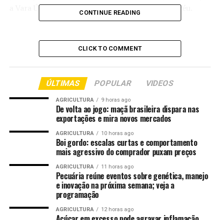
a Vara Única, Cejusc e Diretoria do Foro de Poxoréu.
CONTINUE READING
Durante a correição são analisados sistemas, processos,
atos processuais e demais atividades relacionadas ao
CLICK TO COMMENT
expediente da unidade. O procedimento também
constitui oportunidade para que magistrados,
servidores, advogados, membros do Ministério Público,
ÚLTIMAS
POPULAR
VIDEOS
Defensoria Pública e cidadãos apresentem sugestões,
reclamações, críticas ou elogios relacionados aos
AGRICULTURA
9 horas ago
De volta ao jogo: maçã brasileira dispara nas
serviços desenvolvidos pelo Judiciário.
exportações e mira novos mercados
Além das varas judiciais e diretoria dos fóruns, os
AGRICULTURA
10 horas ago
Boi gordo: escalas curtas e comportamento
trabalhos também abrangem os Centros Judiciários de
mais agressivo do comprador puxam preços
Soluções de Conflitos e Cidadania (Cejuscs) das comarcas
onde houver a unidade instalada, permitindo uma
AGRICULTURA
11 horas ago
Pecuária reúne eventos sobre genética, manejo
avaliação abrangente dos serviços prestados à
e inovação na próxima semana; veja a
população.
programação
AGRICULTURA
12 horas ago
A realização da correição não acarreta suspensão dos
Açúcar em excesso pode agravar inflamação