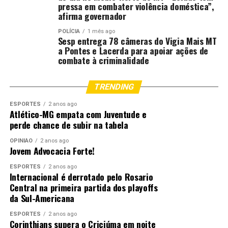
pressa em combater violência doméstica”,
afirma governador
POLÍCIA
1 mês ago
Sesp entrega 78 câmeras do Vigia Mais MT
a Pontes e Lacerda para apoiar ações de
combate à criminalidade
TRENDING
ESPORTES
2 anos ago
Atlético-MG empata com Juventude e
perde chance de subir na tabela
OPINIÃO
2 anos ago
Jovem Advocacia Forte!
ESPORTES
2 anos ago
Internacional é derrotado pelo Rosario
Central na primeira partida dos playoffs
da Sul-Americana
ESPORTES
2 anos ago
Corinthians supera o Criciúma em noite