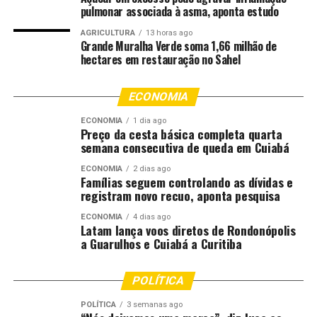
prazos processuais, interrupção do atendimento ao
pulmonar associada à asma, aponta estudo
público ou redesignação de audiências. As atividades no
AGRICULTURA
13 horas ago
fórum seguirão normalmente durante todo o período
Grande Muralha Verde soma 1,66 milhão de
hectares em restauração no Sahel
dos trabalhos.
Correições 2026
– Este ano a iniciativa começou no dia
ECONOMIA
27 de abril e segue até o dia 11 de junho; Tem como
ECONOMIA
1 dia ago
objetivo verificar a regularidade dos serviços judiciais,
Preço da cesta básica completa quarta
avaliar o desempenho das unidades e promover
semana consecutiva de queda em Cuiabá
orientações voltadas ao aprimoramento dos serviços do
ECONOMIA
2 dias ago
Judiciário.
Famílias seguem controlando as dívidas e
registram novo recuo, aponta pesquisa
A correição ordinária integra as ações permanentes da
ECONOMIA
4 dias ago
CGJ voltadas ao acompanhamento das atividades
Latam lança voos diretos de Rondonópolis
judiciais e administrativas das unidades das comarcas,
a Guarulhos e Cuiabá a Curitiba
contribuindo para o fortalecimento da eficiência, da
transparência e da qualidade dos serviços oferecidos
POLÍTICA
pelo Poder Judiciário.
POLÍTICA
3 semanas ago