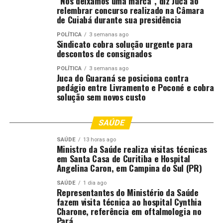
“Nós deixamos uma marca”, diz Juca ao
Autor: Assessoria de Comunicação
relembrar concurso realizado na Câmara
de Cuiabá durante sua presidência
Fotografo:
POLÍTICA
3 semanas ago
Sindicato cobra solução urgente para
Departamento: CGJ-MT
descontos de consignados
Email:
[email protected]
POLÍTICA
3 semanas ago
Juca do Guaraná se posiciona contra
pedágio entre Livramento e Poconé e cobra
Fonte:
Tribunal de Justiça de MT – MT
solução sem novos custo
SAÚDE
Comentários
SAÚDE
13 horas ago
Ministro da Saúde realiza visitas técnicas
RELATED TOPICS:
COMARCAS
CORREGEDORIA
em Santa Casa de Curitiba e Hospital
CORREIÇÃO
DESTAQUE
NAS
POLITICA
POLITICA-MT
Angelina Caron, em Campina do Sul (PR)
REALIZA
REGIÃO
RONDONOPOLIS
SAÚDE
1 dia ago
Representantes do Ministério da Saúde
UP NEXT
Aprimoramento das audiências de custódia pauta
fazem visita técnica ao hospital Cynthia
terceiro módulo do curso Pena Justa
Charone, referência em oftalmologia no
Pará