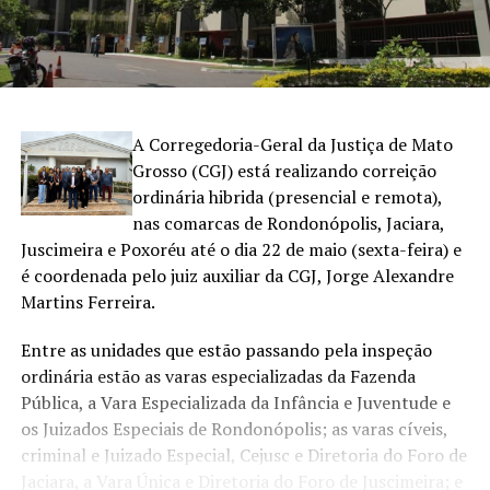
A Corregedoria-Geral da Justiça de Mato
Grosso (CGJ) está realizando correição
ordinária hibrida (presencial e remota),
nas comarcas de Rondonópolis, Jaciara,
Juscimeira e Poxoréu até o dia 22 de maio (sexta-feira) e
é coordenada pelo juiz auxiliar da CGJ, Jorge Alexandre
Martins Ferreira.
Entre as unidades que estão passando pela inspeção
ordinária estão as varas especializadas da Fazenda
Pública, a Vara Especializada da Infância e Juventude e
os Juizados Especiais de Rondonópolis; as varas cíveis,
criminal e Juizado Especial, Cejusc e Diretoria do Foro de
Jaciara, a Vara Única e Diretoria do Foro de Juscimeira; e