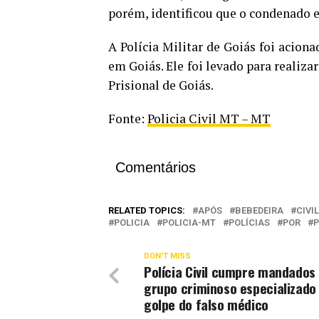
porém, identificou que o condenado 
A Polícia Militar de Goiás foi acion
em Goiás. Ele foi levado para realiza
Prisional de Goiás.
Fonte:
Policia Civil MT – MT
Comentários
RELATED TOPICS:
APÓS
BEBEDEIRA
CIVIL
POLICIA
POLICIA-MT
POLÍCIAS
POR
DON'T MISS
Polícia Civil cumpre mandados
grupo criminoso especializado
golpe do falso médico