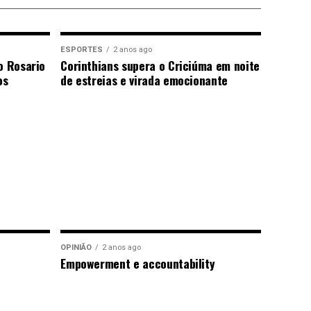
ESPORTES
2 anos ago
o Rosario
Corinthians supera o Criciúma em noite
os
de estreias e virada emocionante
OPINIÃO
2 anos ago
Empowerment e accountability