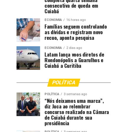
consecutiva de queda em
Cuiabá
ECONOMIA
16 horas ago
Famílias seguem controlando
as dívidas e registram novo
recuo, aponta pesquisa
ECONOMIA
2 dias ago
Latam lança voos diretos de
Rondonópolis a Guarulhos e
Cuiabá a Curitiba
POLÍTICA
POLÍTICA
3 semanas ago
“Nós deixamos uma marca”,
diz Juca ao relembrar
concurso realizado na Câmara
de Cuiabá durante sua
presidência
POLÍTICA
3 semanas ago