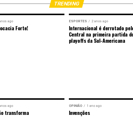
TRENDING
anos ago
ESPORTES
2 anos ago
ocacia Forte!
Internacional é derrotado pel
Central na primeira partida d
playoffs da Sul-Americana
anos ago
OPINIÃO
1 ano ago
ão transforma
Invenções