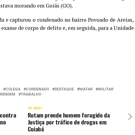
estava morando em Goiás (GO).
ada e capturou o condenado no bairro Povoado de Areias,
r exame de corpo de delito e, em seguida, para a Unidade
COLEGA
CONDENADO
DESTAQUE
MATAR
MILITAR
PRENDEM
TRABALHO
UP NEXT
 contra
Rotam prende homem foragido da
 no
Justiça por tráfico de drogas em
Cuiabá