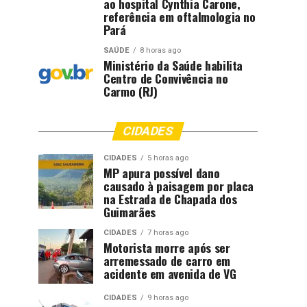
ao hospital Cynthia Carone,
referência em oftalmologia no
Pará
SAÚDE
8 horas ago
Ministério da Saúde habilita
Centro de Convivência no
Carmo (RJ)
CIDADES
CIDADES
5 horas ago
MP apura possível dano
causado à paisagem por placa
na Estrada de Chapada dos
Guimarães
CIDADES
7 horas ago
Motorista morre após ser
arremessado de carro em
acidente em avenida de VG
CIDADES
9 horas ago