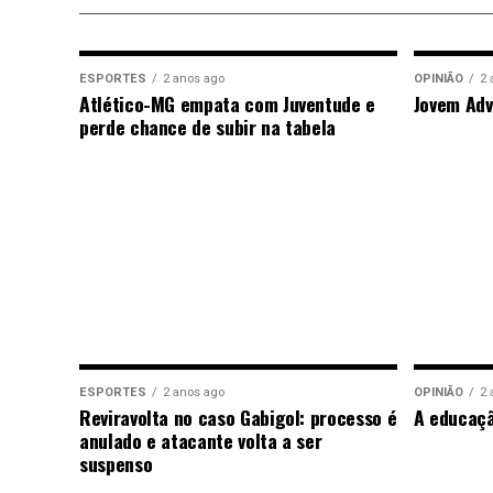
ESPORTES
2 anos ago
OPINIÃO
2 
Atlético-MG empata com Juventude e
Jovem Adv
perde chance de subir na tabela
ESPORTES
2 anos ago
OPINIÃO
2 
Reviravolta no caso Gabigol: processo é
A educaç
anulado e atacante volta a ser
suspenso