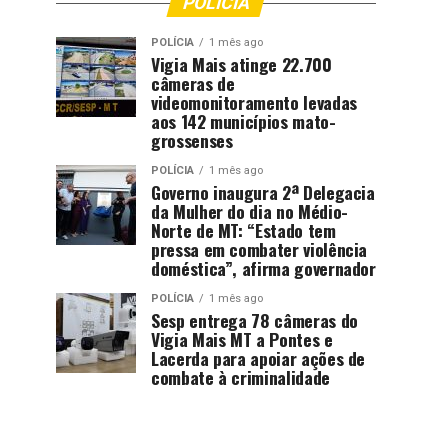
POLÍCIA
POLÍCIA
1 mês ago
Vigia Mais atinge 22.700
câmeras de
videomonitoramento levadas
aos 142 municípios mato-
grossenses
POLÍCIA
1 mês ago
Governo inaugura 2ª Delegacia
da Mulher do dia no Médio-
Norte de MT: “Estado tem
pressa em combater violência
doméstica”, afirma governador
POLÍCIA
1 mês ago
Sesp entrega 78 câmeras do
Vigia Mais MT a Pontes e
Lacerda para apoiar ações de
combate à criminalidade