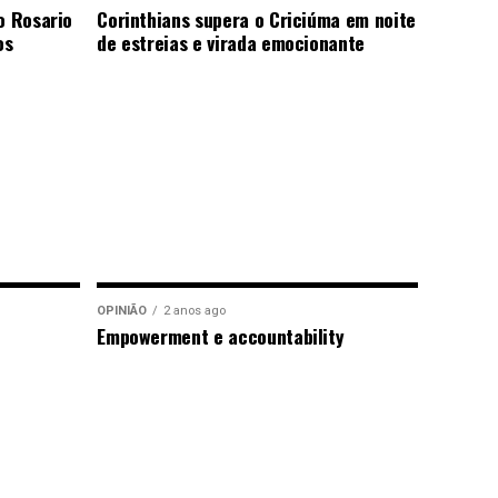
o Rosario
Corinthians supera o Criciúma em noite
os
de estreias e virada emocionante
OPINIÃO
2 anos ago
Empowerment e accountability