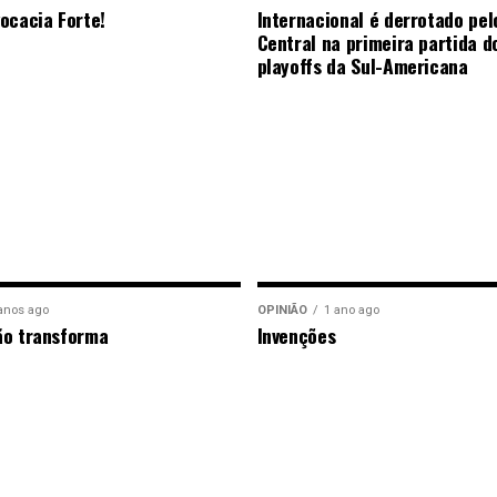
ocacia Forte!
Internacional é derrotado pel
Central na primeira partida d
playoffs da Sul-Americana
anos ago
OPINIÃO
1 ano ago
ão transforma
Invenções