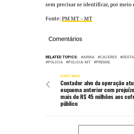
sem precisar se identificar, por meio 
Fonte:
PM MT – MT
Comentários
RELATED TOPICS:
ARMA
CÁCERES
DEST
POLICIA
POLICIA-MT
PRENDE
DON'T MISS
Contador alvo da operação at
esquema anterior com prejuíz
mais de R$ 45 milhões aos cof
público