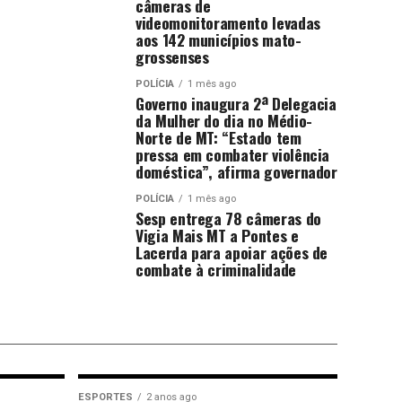
câmeras de
videomonitoramento levadas
aos 142 municípios mato-
grossenses
POLÍCIA
1 mês ago
Governo inaugura 2ª Delegacia
da Mulher do dia no Médio-
Norte de MT: “Estado tem
pressa em combater violência
doméstica”, afirma governador
POLÍCIA
1 mês ago
Sesp entrega 78 câmeras do
Vigia Mais MT a Pontes e
Lacerda para apoiar ações de
combate à criminalidade
ESPORTES
2 anos ago