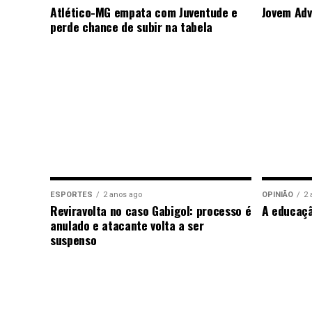
Atlético-MG empata com Juventude e
Jovem Adv
perde chance de subir na tabela
ESPORTES
2 anos ago
OPINIÃO
2 
Reviravolta no caso Gabigol: processo é
A educaç
anulado e atacante volta a ser
suspenso