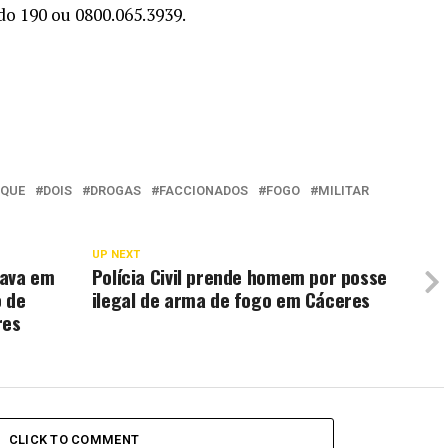
do 190 ou 0800.065.3939.
AQUE
DOIS
DROGAS
FACCIONADOS
FOGO
MILITAR
UP NEXT
uava em
Polícia Civil prende homem por posse
o de
ilegal de arma de fogo em Cáceres
res
CLICK TO COMMENT