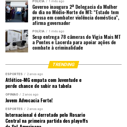
POLÍCIA
1 mês ago
Governo inaugura 2ª Delegacia da Mulher
do dia no Médio-Norte de MT: “Estado tem
pressa em combater violência doméstica”,
afirma governador
POLÍCIA
1 mês ago
Sesp entrega 78 câmeras do Vigia Mais MT
a Pontes e Lacerda para apoiar ações de
combate à criminalidade
TRENDING
ESPORTES
2 anos ago
Atlético-MG empata com Juventude e
perde chance de subir na tabela
OPINIÃO
2 anos ago
Jovem Advocacia Forte!
ESPORTES
2 anos ago
Internacional é derrotado pelo Rosario
Central na primeira partida dos playoffs
da Sul-Americana