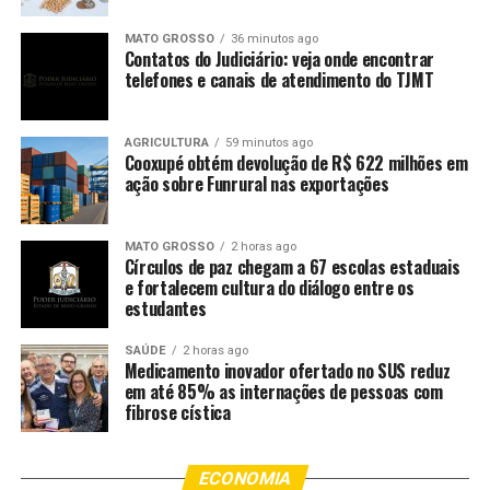
embriaguez ao volante, além de outras ocorrências
típicas do período.
MATO GROSSO
36 minutos ago
Contatos do Judiciário: veja onde encontrar
telefones e canais de atendimento do TJMT
Além do efetivo policial dos batalhões de área, equipes
do Batalhão de Operações Especiais (Bope), Rondas
AGRICULTURA
59 minutos ago
Cooxupé obtém devolução de R$ 622 milhões em
Ostensivas Tático Móvel (Rotam), Trânsito Urbano e
ação sobre Funrural nas exportações
Rodoviário (BPMTran), Policiamento Montado
(Cavalaria) e Proteção Ambiental (BPMPA) reforçarão os
efetivos de rua, bem como as companhias de Força
MATO GROSSO
2 horas ago
Círculos de paz chegam a 67 escolas estaduais
Tática, Rondas e Ações Intensivas e Ostensivas (Raio).
e fortalecem cultura do diálogo entre os
estudantes
“A programação teve início em Cuiabá, com o desfile das
escolas de samba e blocos na Arena Pantanal, e agora
SAÚDE
2 horas ago
seguimos com as ações nas cidades da Baixada Cuiabana,
Medicamento inovador ofertado no SUS reduz
em até 85% as internações de pessoas com
que possuem festas tradicionais. O objetivo é garantir a
fibrose cística
segurança da população e coibir crimes em locais com
grande concentração de foliões. A Polícia Militar estará
atuando com o policiamento voltado, principalmente,
ECONOMIA