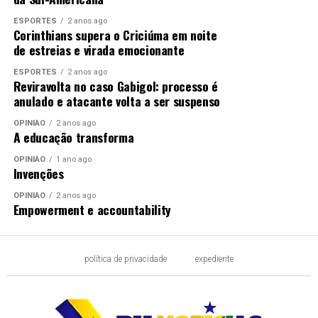
ESPORTES
2 anos ago
Corinthians supera o Criciúma em noite
de estreias e virada emocionante
ESPORTES
2 anos ago
Reviravolta no caso Gabigol: processo é
anulado e atacante volta a ser suspenso
OPINIÃO
2 anos ago
A educação transforma
OPINIÃO
1 ano ago
Invenções
OPINIÃO
2 anos ago
Empowerment e accountability
política de privacidade
expediente