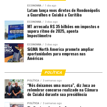
para essa atividade, não descuidando dos serviços
ECONOMIA
1 dia ago
diários, das operações regulares que já ocorrem”,
Latam lança voos diretos de Rondonópolis
afirmou coronel Anderson Luiz do Prado.
a Guarulhos e Cuiabá a Curitiba
ECONOMIA
3 dias ago
Fonte:
PM MT – MT
MT arrecada R$ 35 bilhões em impostos e
supera ritmo de 2025, aponta
Impostômetro
Comentários
ECONOMIA
3 dias ago
SiGMA North America promete ampliar
oportunidades para empresas nas
RELATED TOPICS:
CARNAVAL
DEFLAGRA
DESTAQUE
Américas
ESTADO
MILITAR
OPERAÇÃO
PATRULHAMENTO
POLICIA
POLICIA-MT
REFORÇA
TODO
UP NEXT
POLÍTICA
Polícia Civil captura condenado por furto e tráfico em
Rondonópolis
POLÍTICA
3 semanas ago
“Nós deixamos uma marca”, diz Juca ao
relembrar concurso realizado na Câmara
DON'T MISS
Polícia Civil prende homem por furto de energia e
de Cuiabá durante sua presidência
estelionato em Poconé
POLÍTICA
3 semanas ago