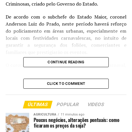
Criminosas, criado pelo Governo do Estado.
De acordo com o subchefe do Estado Maior, coronel
Anderson Luiz do Prado, neste período haverá reforço
do policiamento em áreas urbanas, especialmente em
locais com festividades carnavalescas, no intuito de
garantir a segurança dos foliões, comerciantes e
familiares que prestigiarão os eventos.
CONTINUE READING
O coronel informou que, durante o período de carnaval,
serão intensificadas as ações de segurança nas rodovias
estaduais e em pontos estratégicos, com a realização de
CLICK TO COMMENT
bloqueios, fiscalizações, blitzes e abordagens
preventivas. As operações contarão com o apoio
integrado de outras forças de segurança.
ÚLTIMAS
POPULAR
VIDEOS
Segundo ele, o objetivo é reforçar a presença policial e
AGRICULTURA
11 minutos ago
Poucos negócios, alterações pontuais: como
prevenir crimes como roubo, furto, lesão corporal,
ficaram os preços da soja?
tráfico de drogas, porte ilegal de arma de fogo e