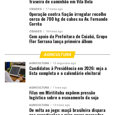
traseira de caminhão em Vila Bela
CIDADES
17 horas ago
Operação contra fiação irregular recolhe
cerca de 700 kg de cabos na Av. Fernando
Corrêa
CIDADES
18 horas ago
Com apoio da Prefeitura de Cuiabá, Grupo
Flor Serrana lança primeiro álbum
AGRICULTURA
AGRICULTURA
13 segundos ago
Candidatos à Presidência em 2026: veja a
lista completa e o calendário eleitoral
AGRICULTURA
1 hora ago
Filas em Miritituba expõem pressão
logística sobre o escoamento da soja
AGRICULTURA
13 horas ago
De volta ao jogo: maçã brasileira dispara
nas exportações e mira novos mercados