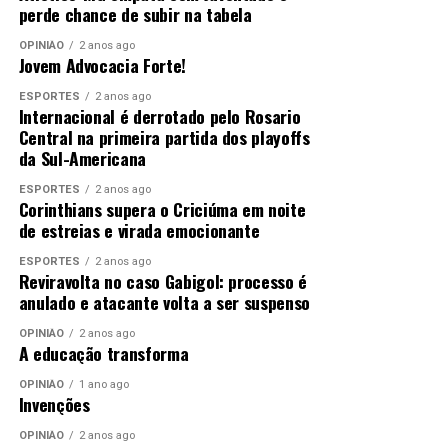
perde chance de subir na tabela
OPINIÃO
2 anos ago
Jovem Advocacia Forte!
ESPORTES
2 anos ago
Internacional é derrotado pelo Rosario
Central na primeira partida dos playoffs
da Sul-Americana
ESPORTES
2 anos ago
Corinthians supera o Criciúma em noite
de estreias e virada emocionante
ESPORTES
2 anos ago
Reviravolta no caso Gabigol: processo é
anulado e atacante volta a ser suspenso
OPINIÃO
2 anos ago
A educação transforma
OPINIÃO
1 ano ago
Invenções
OPINIÃO
2 anos ago