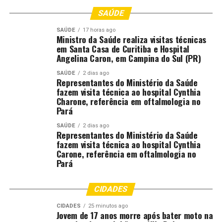
realizado nesta quarta-feira (4), pela equipe da
SAÚDE
Delegacia de Primavera do Leste.
SAÚDE
17 horas ago
Ministro da Saúde realiza visitas técnicas
Fonte:
Policia Civil MT – MT
em Santa Casa de Curitiba e Hospital
Angelina Caron, em Campina do Sul (PR)
Comentários
SAÚDE
2 dias ago
Representantes do Ministério da Saúde
fazem visita técnica ao hospital Cynthia
Charone, referência em oftalmologia no
RELATED TOPICS:
CIVIL
DESTAQUE
ESTUPRO
JUDÔ
Pará
LESTE
POLICIA
POLICIA-MT
POR
PRENDE
PRIMAVERA
PROFESSOR
VULNERÁVEL
SAÚDE
2 dias ago
Representantes do Ministério da Saúde
UP NEXT
fazem visita técnica ao hospital Cynthia
Polícia Civil mira traficantes e “laranjas” envolvidos em
Carone, referência em oftalmologia no
esquema de envio de drogas para Goiás
Pará
DON'T MISS
Polícia Civil cumpre buscas contra facção criminosa
CIDADES
envolvida com tráfico de drogas e lavagem de dinheiro
em Nova Xavantina
CIDADES
25 minutos ago
Jovem de 17 anos morre após bater moto na