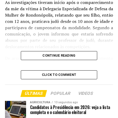
As investigações tiveram início após o comparecimento
da mãe da vítima à Delegacia Especializada de Defesa da
Mulher de Rondonópolis, relatando que seu filho, então
com 12 anos, praticava judô desde os 10 anos de idade e
participava de campeonatos da modalidade. Segundo a
comunicação, o jovem informou que estaria sofrendo
abusos por parte de seu professor de judô, durante
deslocamentos relacionados às competições.
CONTINUE READING
De acordo com a investigação policial, até o momento
foram registradas cinco ocorrências contra o
investigado nos municípios de Rondonópolis, Campo
CLICK TO COMMENT
Verde e Primavera do Leste, envolvendo sete vítimas,
entre crianças e adolescentes, com idades entre 12 e 18
anos. O homem também é alvo de outro procedimento
ÚLTIMAS
POPULAR
VIDEOS
investigativo em andamento, que apura a prática do
mesmo crime no município de Campo Verde.
AGRICULTURA
13 segundos ago
Candidatos à Presidência em 2026: veja a lista
completa e o calendário eleitoral
De acordo com o apurado, o professor, que também dava