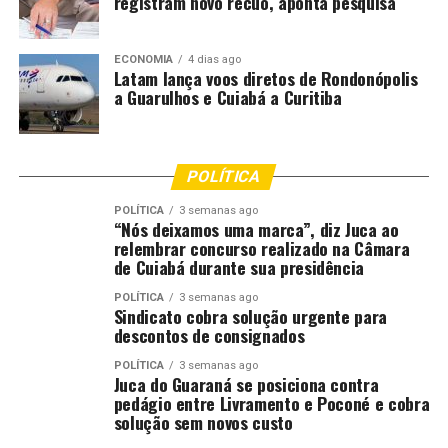
registram novo recuo, aponta pesquisa
Dos crimes
O investigado foi preso em Primavera do Leste, após
ECONOMIA
4 dias ago
investigação de denúncias relacionadas a crimes sexuais
Latam lança voos diretos de Rondonópolis
em, pelo menos, três municípios do Estado.
a Guarulhos e Cuiabá a Curitiba
De acordo com a investigação, o investigado atuava
como professor instrutor de artes marciais e utilizava-se
POLÍTICA
da função para ter o contato direto, corpo a corpo, com
as vítimas.
POLÍTICA
3 semanas ago
“Nós deixamos uma marca”, diz Juca ao
relembrar concurso realizado na Câmara
Além disso, no período de competições, durante o
de Cuiabá durante sua presidência
repouso dos alunos, nos alojamentos disponibilizados
em escolas públicas do interior do Estado, o professor
POLÍTICA
3 semanas ago
Sindicato cobra solução urgente para
aproveitava para acariciar os corpos das vítimas, que
descontos de consignados
acabaram denunciando os abusos aos seus respectivos
POLÍTICA
3 semanas ago
pais e responsáveis.
Juca do Guaraná se posiciona contra
pedágio entre Livramento e Poconé e cobra
Diante das denúncias, a Polícia Civil iniciou investigação,
solução sem novos custo
que culminou no cumprimento do mandado de prisão,