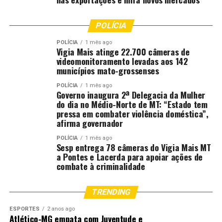
POLÍCIA
POLÍCIA
1 mês ago
Vigia Mais atinge 22.700 câmeras de
videomonitoramento levadas aos 142
municípios mato-grossenses
POLÍCIA
1 mês ago
Governo inaugura 2ª Delegacia da Mulher
do dia no Médio-Norte de MT: “Estado tem
pressa em combater violência doméstica”,
afirma governador
POLÍCIA
1 mês ago
Sesp entrega 78 câmeras do Vigia Mais MT
a Pontes e Lacerda para apoiar ações de
combate à criminalidade
TRENDING
ESPORTES
2 anos ago
Atlético-MG empata com Juventude e