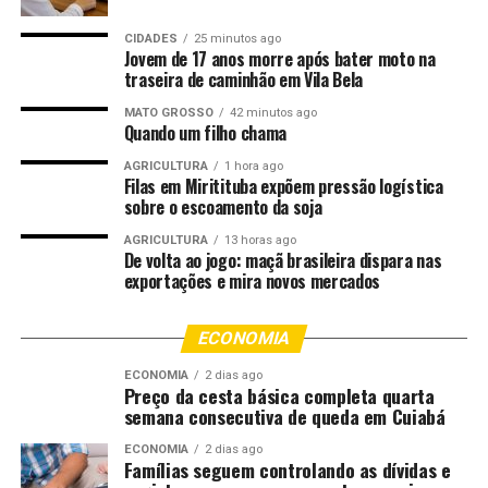
aulas jiu-jitsu, aproveitava da condição técnica para
praticar os abusos contra as vítimas.
CIDADES
25 minutos ago
Jovem de 17 anos morre após bater moto na
traseira de caminhão em Vila Bela
“Como ele tinha facilidade de acesso às vítimas, por
conta do trabalho que desempenhava, a gente acredita
MATO GROSSO
42 minutos ago
Quando um filho chama
que mais pessoas possam ter sido vítimas desse
abusador”, disse o delegado Érik Martin, responsável
AGRICULTURA
1 hora ago
Filas em Miritituba expõem pressão logística
pela condução da investigação.
sobre o escoamento da soja
Em depoimentos, as vítimas e seus respectivos
AGRICULTURA
13 horas ago
De volta ao jogo: maçã brasileira dispara nas
familiares, afirmam que o professor acariciava o rosto e
exportações e mira novos mercados
as partes íntimas, geralmente nos alojamentos, durante
as viagens de competições da modalidade pelo Estado.
ECONOMIA
Após a prisão, o investigado foi conduzido para
ECONOMIA
2 dias ago
Delegacia de Primavera do Leste, onde foram realizadas
Preço da cesta básica completa quarta
semana consecutiva de queda em Cuiabá
as providências legais cabíveis e, posteriormente,
colocado à disposição da Justiça.
ECONOMIA
2 dias ago
Famílias seguem controlando as dívidas e