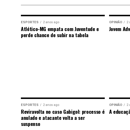
ESPORTES
2 anos ago
OPINIÃO
2 
Atlético-MG empata com Juventude e
Jovem Adv
perde chance de subir na tabela
ESPORTES
2 anos ago
OPINIÃO
2 
Reviravolta no caso Gabigol: processo é
A educaç
anulado e atacante volta a ser
suspenso