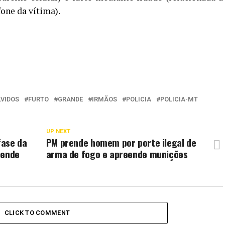
fone da vítima).
VIDOS
FURTO
GRANDE
IRMÃOS
POLICIA
POLICIA-MT
UP NEXT
fase da
PM prende homem por porte ilegal de
rende
arma de fogo e apreende munições
CLICK TO COMMENT