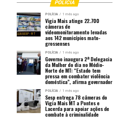
POLÍCIA
POLÍCIA
1 mês ago
Vigia Mais atinge 22.700
câmeras de
videomonitoramento levadas
aos 142 municípios mato-
grossenses
POLÍCIA
1 mês ago
Governo inaugura 2ª Delegacia
da Mulher do dia no Médio-
Norte de MT: “Estado tem
pressa em combater violência
doméstica”, afirma governador
POLÍCIA
1 mês ago
Sesp entrega 78 câmeras do
Vigia Mais MT a Pontes e
Lacerda para apoiar ações de
combate à criminalidade