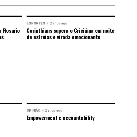
ESPORTES
2 anos ago
o Rosario
Corinthians supera o Criciúma em noite
os
de estreias e virada emocionante
OPINIÃO
2 anos ago
Empowerment e accountability