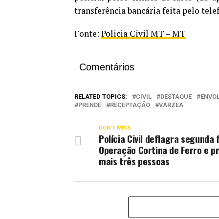
transferência bancária feita pelo tele
Fonte:
Policia Civil MT – MT
Comentários
RELATED TOPICS:
CIVIL
DESTAQUE
ENVOL
PRENDE
RECEPTAÇÃO
VÁRZEA
DON'T MISS
Polícia Civil deflagra segunda 
Operação Cortina de Ferro e p
mais três pessoas