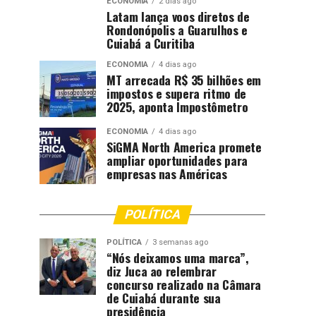
ECONOMIA
2 dias ago
Latam lança voos diretos de
Rondonópolis a Guarulhos e
Cuiabá a Curitiba
ECONOMIA
4 dias ago
MT arrecada R$ 35 bilhões em
impostos e supera ritmo de
2025, aponta Impostômetro
ECONOMIA
4 dias ago
SiGMA North America promete
ampliar oportunidades para
empresas nas Américas
POLÍTICA
POLÍTICA
3 semanas ago
“Nós deixamos uma marca”,
diz Juca ao relembrar
concurso realizado na Câmara
de Cuiabá durante sua
presidência