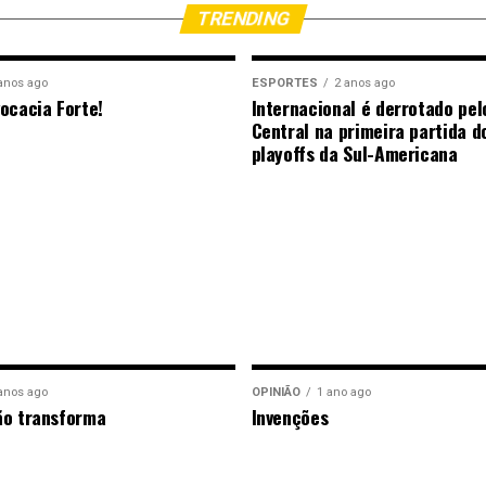
TRENDING
anos ago
ESPORTES
2 anos ago
ocacia Forte!
Internacional é derrotado pel
Central na primeira partida d
playoffs da Sul-Americana
anos ago
OPINIÃO
1 ano ago
ão transforma
Invenções