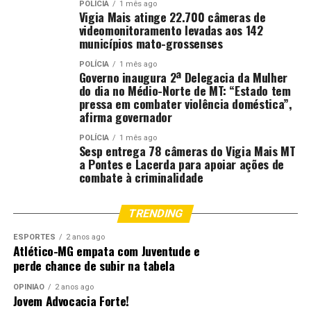
POLÍCIA
1 mês ago
Vigia Mais atinge 22.700 câmeras de
videomonitoramento levadas aos 142
municípios mato-grossenses
POLÍCIA
1 mês ago
Governo inaugura 2ª Delegacia da Mulher
do dia no Médio-Norte de MT: “Estado tem
pressa em combater violência doméstica”,
afirma governador
POLÍCIA
1 mês ago
Sesp entrega 78 câmeras do Vigia Mais MT
a Pontes e Lacerda para apoiar ações de
combate à criminalidade
TRENDING
ESPORTES
2 anos ago
Atlético-MG empata com Juventude e
perde chance de subir na tabela
OPINIÃO
2 anos ago
Jovem Advocacia Forte!