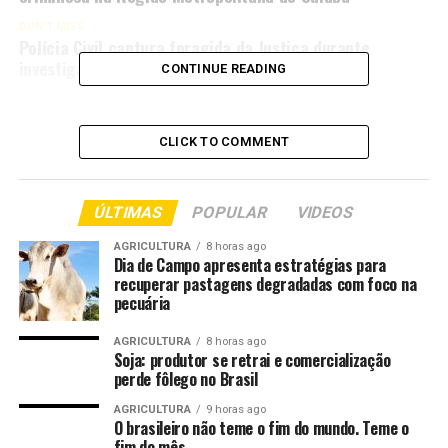
DON'T MISS
Polícia Civil captura foragida da Justiça durante
investigação por fraude tributária
CONTINUE READING
CLICK TO COMMENT
ÚLTIMAS
POPULAR
VIDEOS
AGRICULTURA
8 horas ago
Dia de Campo apresenta estratégias para
recuperar pastagens degradadas com foco na
pecuária
AGRICULTURA
8 horas ago
Soja: produtor se retrai e comercialização
perde fôlego no Brasil
AGRICULTURA
9 horas ago
O brasileiro não teme o fim do mundo. Teme o
fim do mês