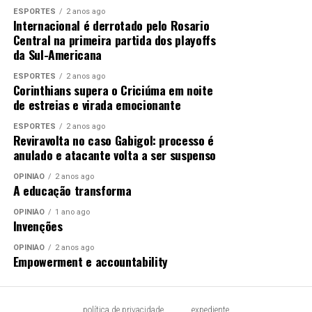
ESPORTES
2 anos ago
Internacional é derrotado pelo Rosario
Central na primeira partida dos playoffs
da Sul-Americana
ESPORTES
2 anos ago
Corinthians supera o Criciúma em noite
de estreias e virada emocionante
ESPORTES
2 anos ago
Reviravolta no caso Gabigol: processo é
anulado e atacante volta a ser suspenso
OPINIÃO
2 anos ago
A educação transforma
OPINIÃO
1 ano ago
Invenções
OPINIÃO
2 anos ago
Empowerment e accountability
política de privacidade
expediente