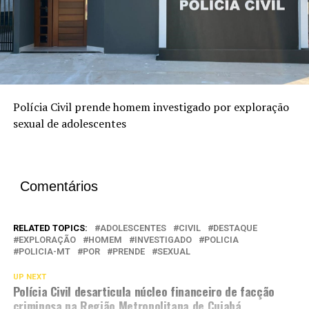
Polícia Civil prende homem investigado por exploração
sexual de adolescentes
Comentários
RELATED TOPICS:
ADOLESCENTES
CIVIL
DESTAQUE
EXPLORAÇÃO
HOMEM
INVESTIGADO
POLICIA
POLICIA-MT
POR
PRENDE
SEXUAL
UP NEXT
Polícia Civil desarticula núcleo financeiro de facção
criminosa na Região Metropolitana de Cuiabá