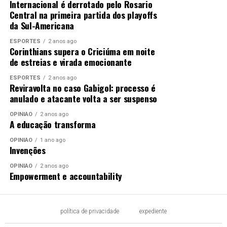
Internacional é derrotado pelo Rosario
Central na primeira partida dos playoffs
da Sul-Americana
ESPORTES
2 anos ago
Corinthians supera o Criciúma em noite
de estreias e virada emocionante
ESPORTES
2 anos ago
Reviravolta no caso Gabigol: processo é
anulado e atacante volta a ser suspenso
OPINIÃO
2 anos ago
A educação transforma
OPINIÃO
1 ano ago
Invenções
OPINIÃO
2 anos ago
Empowerment e accountability
política de privacidade
expediente