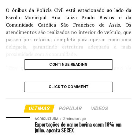
O ônibus da Polícia Civil está estacionado ao lado da
Escola Municipal Ana Luiza Prado Bastos e da
Comunidade Católica São Francisco de Assis. Os
atendimentos são realizados no interior do veículo, que
passou por reforma completa para operar como uma
delegacia, garantindo estrutura adequada e mais
proximidade com a comunidade.
CONTINUE READING
“Esse projeto é uma idealização de alguns anos da
Polícia Comunitária, que agora nós conseguimos colocar
em prática. Nós decidimos nos organizar para fazer esse
CLICK TO COMMENT
atendimento à população, trazendo a Polícia Civil para
mais próximo da população”, afirmou o delegado Mário
Dermeval, coordenador da Polícia Comunitária
ÚLTIMAS
POPULAR
VIDEOS
AGRICULTURA
2 minutos ago
Exportações de carne bovina caem 18% em
julho, aponta SECEX
Segundo o delegado, a ideia é realizar atendimentos em