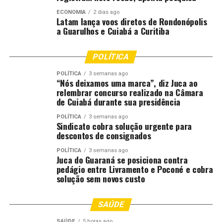
RELATED TOPICS:
BAIRRO
CIVIL
DEL
DELEGACIA
DESTAQUE
FEVEREIRO
ECONOMIA
2 dias ago
JOÃO
LEVA
MÓVEL
PARA
Latam lança voos diretos de Rondonópolis
POLICIA
POLICIA-MT
REI
SÃO
a Guarulhos e Cuiabá a Curitiba
UP NEXT
Polícia Civil cumpre buscas contra facção criminosa
POLÍTICA
envolvida com tráfico de drogas e lavagem de dinheiro
em Nova Xavantina
POLÍTICA
3 semanas ago
“Nós deixamos uma marca”, diz Juca ao
DON'T MISS
relembrar concurso realizado na Câmara
Quatro foragidos da Justiça são localizados e presos
de Cuiabá durante sua presidência
pela Polícia Militar no interior de MT
POLÍTICA
3 semanas ago
Sindicato cobra solução urgente para
descontos de consignados
POLÍTICA
3 semanas ago
Juca do Guaraná se posiciona contra
pedágio entre Livramento e Poconé e cobra
solução sem novos custo
SAÚDE
SAÚDE
5 horas ago