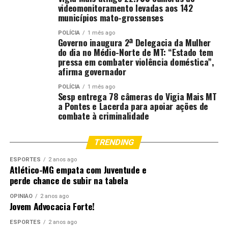
videomonitoramento levadas aos 142
municípios mato-grossenses
POLÍCIA
1 mês ago
Governo inaugura 2ª Delegacia da Mulher
do dia no Médio-Norte de MT: “Estado tem
pressa em combater violência doméstica”,
afirma governador
POLÍCIA
1 mês ago
Sesp entrega 78 câmeras do Vigia Mais MT
a Pontes e Lacerda para apoiar ações de
combate à criminalidade
TRENDING
ESPORTES
2 anos ago
Atlético-MG empata com Juventude e
perde chance de subir na tabela
OPINIÃO
2 anos ago
Jovem Advocacia Forte!
ESPORTES
2 anos ago