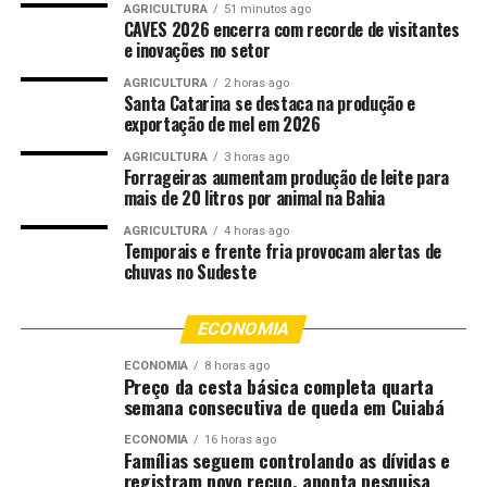
locais mais carentes e desassistidos por unidades
AGRICULTURA
51 minutos ago
CAVES 2026 encerra com recorde de visitantes
policiais, como o Distrito da Guia e Barão de Melgaço e
e inovações no setor
alguns bairros de Cuiabá e Várzea Grande. O São João
Del Rei foi o bairro escolhido para dar início ao projeto.
AGRICULTURA
2 horas ago
Santa Catarina se destaca na produção e
exportação de mel em 2026
“Nós vamos atender em todas as quartas-feiras de
fevereiro no mesmo local. E depois, em março, vamos
AGRICULTURA
3 horas ago
Forrageiras aumentam produção de leite para
migrar para o Distrito da Guia, oferecendo a
mais de 20 litros por animal na Bahia
possibilidade de registro de boletins de ocorrência e
atendimento e orientações aos cidadãos”, disse o
AGRICULTURA
4 horas ago
Temporais e frente fria provocam alertas de
delegado Mário Dermeval.
chuvas no Sudeste
ECONOMIA
Fonte:
Policia Civil MT – MT
ECONOMIA
8 horas ago
Preço da cesta básica completa quarta
semana consecutiva de queda em Cuiabá
Comentários
ECONOMIA
16 horas ago
Famílias seguem controlando as dívidas e
registram novo recuo, aponta pesquisa