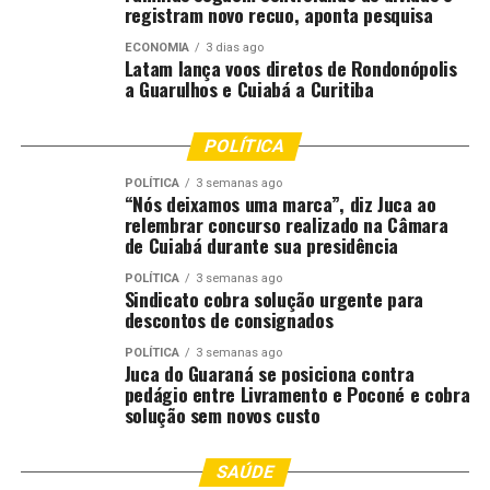
Caso esta não seja uma possibilidade, Gustavo Godoy
registram novo recuo, aponta pesquisa
aconselha que as pessoas desinstalem todos os
ECONOMIA
3 dias ago
aplicativos bancários do aparelho ou deixem apenas uma
Latam lança voos diretos de Rondonópolis
conta, com pouco dinheiro e que não tenha a opção de
a Guarulhos e Cuiabá a Curitiba
pedir empréstimo, para ser usada somente para gastos
que precisem ser feitos durante a festa.
POLÍTICA
“Muitos aparelhos têm a opção de Modo Rua, ou Modo
POLÍTICA
3 semanas ago
“Nós deixamos uma marca”, diz Juca ao
Cofre, que você só pode usar em locais que você define
relembrar concurso realizado na Câmara
como seguro, como a sua casa. Fora dela, você não
de Cuiabá durante sua presidência
consegue fazer algumas operações”, orientou o
POLÍTICA
3 semanas ago
delegado.
Sindicato cobra solução urgente para
descontos de consignados
Godoy também instruiu os foliões a não deixar o e-mail
POLÍTICA
3 semanas ago
de recuperação de senha das contas bancárias salvo no
Juca do Guaraná se posiciona contra
aparelho celular. Assim, caso o criminoso consiga
pedágio entre Livramento e Poconé e cobra
acessar o aparelho, ele não consegue ter acesso à conta
solução sem novos custo
bancária.
SAÚDE
Outro cuidado importante é reduzir os limites diários e