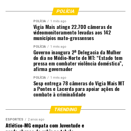
consiga fazer a recuperação de senha dos aplicativos
bancários por meio do envio de SMS.
POLÍCIA
POLÍCIA
1 mês ago
Por fim, é imprescindível que a vítima registre um
Vigia Mais atinge 22.700 câmeras de
boletim de ocorrência.
videomonitoramento levadas aos 142
municípios mato-grossenses
“Orientamos também a registrar o boletim de
POLÍCIA
1 mês ago
ocorrência na delegacia mais próxima ou na nossa
Governo inaugura 2ª Delegacia da Mulher
do dia no Médio-Norte de MT: “Estado tem
Delegacia Digital, que está disponível no site da Polícia
pressa em combater violência doméstica”,
Civil, para que a polícia possa investigar esse tipo de
afirma governador
crime, chegar ao autor do furto ou roubo e recuperar
seu telefone celular”, finalizou o delegado.
POLÍCIA
1 mês ago
Sesp entrega 78 câmeras do Vigia Mais MT
a Pontes e Lacerda para apoiar ações de
Fonte:
Policia Civil MT – MT
combate à criminalidade
TRENDING
Comentários
ESPORTES
2 anos ago
Atlético-MG empata com Juventude e
RELATED TOPICS:
CARNAVAL
CELULAR
CIVIL
CUIDADOS