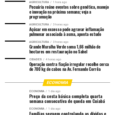
foto em meio a um grande número de pessoas, para
AGRICULTURA
1 hora ago
Pecuária reúne eventos sobre genética, manejo
subtrair o aparelho, realizar transferências bancárias e
e inovação na próxima semana; veja a
aplicar golpes com o celular da vítima.
programação
AGRICULTURA
3 horas ago
“Hoje, o foco dos criminosos são os Pix e transferências
Açúcar em excesso pode agravar inflamação
rápidas. Estando com o telefone, o criminoso consegue
pulmonar associada à asma, aponta estudo
inclusive utilizar a opção de ‘esqueci minha senha’ do
AGRICULTURA
3 horas ago
aplicativo bancário, que manda uma nova senha, um link
Grande Muralha Verde soma 1,66 milhão de
para a pessoa clicar no e-mail que, muitas vezes, está
hectares em restauração no Sahel
gravado no próprio celular subtraído”, disse Gustavo
CIDADES
4 horas ago
Godoy.
Operação contra fiação irregular recolhe cerca
de 700 kg de cabos na Av. Fernando Corrêa
Prevenção
ECONOMIA
O delegado orienta que as pessoas levem um telefone
reserva para as festas, que não tenha nenhum aplicativo
ECONOMIA
1 dia ago
Preço da cesta básica completa quarta
bancário instalado, para que, caso seja subtraído, não
semana consecutiva de queda em Cuiabá
gere um grande prejuízo.
ECONOMIA
1 dia ago
Famílias seguem controlando as dívidas e