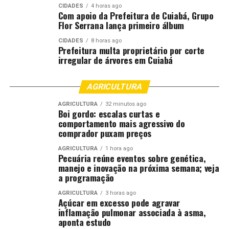
CIDADES
4 horas ago
de um amigo e entre em contato com o atendimento do
Com apoio da Prefeitura de Cuiabá, Grupo
banco e realize o bloqueio da conta.
Flor Serrana lança primeiro álbum
CIDADES
8 horas ago
“Além disso, use o aplicativo Celular Seguro, do Governo
Prefeitura multa proprietário por corte
Federal, que possibilita o bloqueio de todas as
irregular de árvores em Cuiabá
transações e aplicativos. Esse telefone vai ser um peso
morto para o criminoso, ele não vai conseguir acessar
AGRICULTURA
muita coisa”, instruiu o delegado.
AGRICULTURA
32 minutos ago
Boi gordo: escalas curtas e
Godoy também orientou que os aparelhos possuem um
comportamento mais agressivo do
programa para procurar o dispositivo subtraído. Se essa
comprador puxam preços
opção não estiver disponível, ainda há a possibilidade de
AGRICULTURA
1 hora ago
apagar todo o conteúdo do aparelho de forma remota,
Pecuária reúne eventos sobre genética,
para preservar seus dados, impedir que o criminoso
manejo e inovação na próxima semana; veja
utilize seus aplicativos bancários e deixar o aparelho
a programação
inutilizável.
AGRICULTURA
3 horas ago
Açúcar em excesso pode agravar
Também é importante que a vítima bloqueie o chip da
inflamação pulmonar associada à asma,
aponta estudo
operadora de telefonia, para que o criminoso não