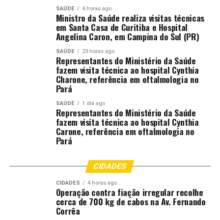
noturnos para transferências Pix, pagamentos de
SAÚDE
4 horas ago
Ministro da Saúde realiza visitas técnicas
contas e outros tipos de transferências bancárias.
em Santa Casa de Curitiba e Hospital
Assim, caso o celular seja subtraído, o prejuízo não será
Angelina Caron, em Campina do Sul (PR)
grande.
SAÚDE
23 horas ago
Representantes do Ministério da Saúde
“Além disso, sempre que possível, habilite a biometria do
fazem visita técnica ao hospital Cynthia
Charone, referência em oftalmologia no
celular para desbloquear o telefone e não permitir que
Pará
sejam feitas algumas transações com o uso da senha. E
caso a única opção seja utilizar senhas de desenho, faça
SAÚDE
1 dia ago
Representantes do Ministério da Saúde
senhas um pouco mais difíceis, que fujam do óbvio, como
fazem visita técnica ao hospital Cynthia
a letra N, Z, essas mais óbvias. Vamos fugir disso. Tem
Carone, referência em oftalmologia no
que ter um pouco mais de criatividade na hora de criar
Pará
senhas de desenho”, orientou o delegado Gustavo Godoy.
CIDADES
E se o furto acontecer?
CIDADES
4 horas ago
Operação contra fiação irregular recolhe
Se, apesar de todos os cuidados, o furto acontecer, a
cerca de 700 kg de cabos na Av. Fernando
primeira coisa a se fazer é avisar as instituições
Corrêa
bancárias. Vá até um caixa eletrônico ou pegue o celular