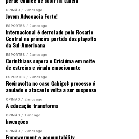
perde chance de subir na tabela
DÁ
DESTAQUE
DICAS
DURANTE
FESTAS
POLICIA
POLICIA-MT
OPINIÃO
2 anos ago
Jovem Advocacia Forte!
UP NEXT
Polícia Militar prende faccionado com 50 tabletes de
ESPORTES
2 anos ago
Internacional é derrotado pelo Rosario
maconha e munições em Cáceres
Central na primeira partida dos playoffs
DON'T MISS
da Sul-Americana
Polícia Civil de MT integra operação contra crimes
virtuais
ESPORTES
2 anos ago
Corinthians supera o Criciúma em noite
de estreias e virada emocionante
ESPORTES
2 anos ago
Reviravolta no caso Gabigol: processo é
anulado e atacante volta a ser suspenso
OPINIÃO
2 anos ago
A educação transforma
OPINIÃO
1 ano ago
Invenções
OPINIÃO
2 anos ago
Empowerment e accountability