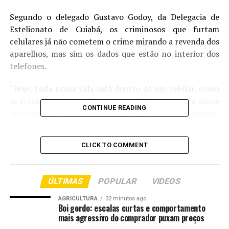
Segundo o delegado Gustavo Godoy, da Delegacia de
Estelionato de Cuiabá, os criminosos que furtam
celulares já não cometem o crime mirando a revenda dos
aparelhos, mas sim os dados que estão no interior dos
telefones.
“Hoje, toda nossa vida está dentro de um celular, como
as fotos que a gente tira, as transferências que a gente
CONTINUE READING
faz com o aplicativo de banco, pagamento de contas,
conversas com nossos parentes, tudo que a gente faz
envolve um telefone celular. Por conta disso, os
CLICK TO COMMENT
criminosos dão especial atenção e valor a esse tipo de
dado”, afirmou o delegado.
ÚLTIMAS
POPULAR
VIDEOS
E o Carnaval se torna o cenário perfeito para as ações de
criminosos, pois há distração, aglomeração e consumo
AGRICULTURA
32 minutos ago
Boi gordo: escalas curtas e comportamento
de álcool, deixando as vítimas mais vulneráveis. Eles
mais agressivo do comprador puxam preços
aguardam um momento de distração, como após uma