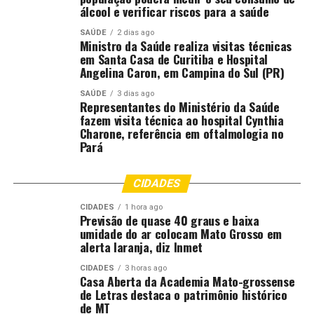
suplente ao Senado, Margareth Buzetti; o deputado
álcool e verificar riscos para a saúde
estadual Elizeu Nascimento; os secretários estaduais
SAÚDE
2 dias ago
Mauro Carvalho (Casa Civil), Laice Souza (Comunicação)
Ministro da Saúde realiza visitas técnicas
e Mayran Beckman (Desenvolvimento Econômico); o
em Santa Casa de Curitiba e Hospital
Angelina Caron, em Campina do Sul (PR)
comandante-geral da Polícia Militar, coronel PM
Fernando Tinoco; a delegada-geral da Polícia Civil,
SAÚDE
3 dias ago
Representantes do Ministério da Saúde
Daniela Maidel; o comandante-geral do Corpo de
fazem visita técnica ao hospital Cynthia
Bombeiros, Flávio Gledson; o diretor-geral da Perícia
Charone, referência em oftalmologia no
Oficial e Identificação Técnica (Politec), Jaime Trevisan;
Pará
a chefe do Gabinete de Enfrentamento a Violência
contra a Mulher, delegada Mariell Antonini; a
CIDADES
procuradora Gláucia Amaral, entre outras autoridades.
CIDADES
1 hora ago
Previsão de quase 40 graus e baixa
umidade do ar colocam Mato Grosso em
Comentários
alerta laranja, diz Inmet
CIDADES
3 horas ago
Casa Aberta da Academia Mato-grossense
RELATED TOPICS:
ALCANÇA
DESTAQUE
DOS
ENTREGA
de Letras destaca o patrimônio histórico
GOVERNO
MARIA
MUNICÍPIOS
NOVAS
PATRULHA
de MT
PENHA
POLICIA
POLICIA-MT
VIATURAS