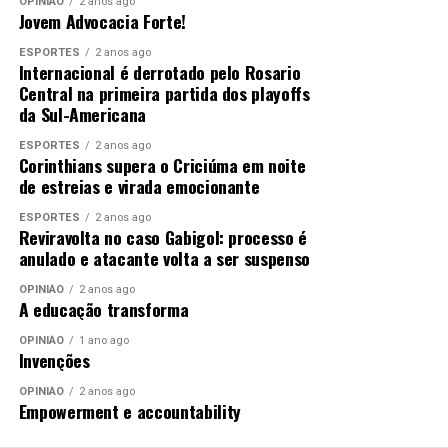
OPINIÃO
2 anos ago
Jovem Advocacia Forte!
ESPORTES
2 anos ago
Internacional é derrotado pelo Rosario
Central na primeira partida dos playoffs
da Sul-Americana
ESPORTES
2 anos ago
Corinthians supera o Criciúma em noite
de estreias e virada emocionante
ESPORTES
2 anos ago
Reviravolta no caso Gabigol: processo é
anulado e atacante volta a ser suspenso
OPINIÃO
2 anos ago
A educação transforma
OPINIÃO
1 ano ago
Invenções
OPINIÃO
2 anos ago
Empowerment e accountability