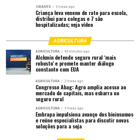
CIDADES
5 horas ago
UP NEXT
Criança leva veneno de rato para escola,
Polícia Civil cumpre mandado de prisão contra
distribui para colegas e 7 são
investigador aposentado em Cuiabá
hospitalizadas; veja vídeo
DON'T MISS
Polícia Civil deflagra operação para reprimir grupo que
AGRICULTURA
desviava grãos por meio de furtos qualificados
AGRICULTURA
43 minutos ago
Alckmin defende seguro rural ‘mais
robusto’ e promete manter diálogo
constante com EUA
AGRICULTURA
2 horas ago
Congresso Abag: Agro amplia acesso ao
mercado de capitais, mas esbarra no
seguro rural
AGRICULTURA
3 horas ago
Embrapa impulsiona avanço dos bioinsumos
e reúne especialistas para discutir novas
soluções para a soja