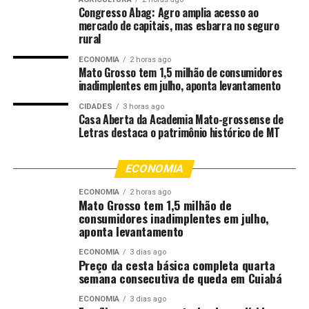
mais de 7 mil mulheres vítimas de violência doméstica
Congresso Abag: Agro amplia acesso ao
no Estado foram atendidas pela Patrulha Maria da
mercado de capitais, mas esbarra no seguro
Penha. Foram mais de 12 mil visitas solidárias a essas
rural
mulheres no último ano.
ECONOMIA
2 horas ago
Mato Grosso tem 1,5 milhão de consumidores
inadimplentes em julho, aponta levantamento
CIDADES
3 horas ago
Casa Aberta da Academia Mato-grossense de
Letras destaca o patrimônio histórico de MT
ECONOMIA
ECONOMIA
2 horas ago
Mato Grosso tem 1,5 milhão de
consumidores inadimplentes em julho,
aponta levantamento
ECONOMIA
3 dias ago
Preço da cesta básica completa quarta
semana consecutiva de queda em Cuiabá
A deputada federal Gisela Simona lembrou que, segundo
ECONOMIA
3 dias ago
dados da Polícia Civil, as mulheres com medidas