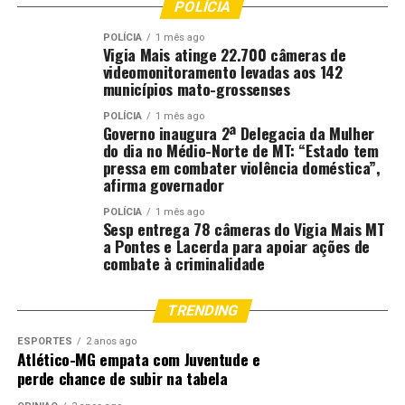
POLÍCIA
POLÍCIA
1 mês ago
Vigia Mais atinge 22.700 câmeras de
videomonitoramento levadas aos 142
municípios mato-grossenses
POLÍCIA
1 mês ago
Governo inaugura 2ª Delegacia da Mulher
do dia no Médio-Norte de MT: “Estado tem
pressa em combater violência doméstica”,
afirma governador
POLÍCIA
1 mês ago
Sesp entrega 78 câmeras do Vigia Mais MT
a Pontes e Lacerda para apoiar ações de
combate à criminalidade
TRENDING
ESPORTES
2 anos ago
Atlético-MG empata com Juventude e
perde chance de subir na tabela