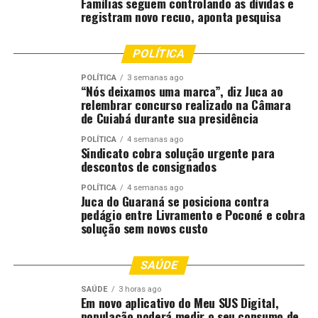
Famílias seguem controlando as dívidas e
protetivas e acompanhadas pela Patrulha Maria da
registram novo recuo, aponta pesquisa
Penha são as que registram menos a taxa de feminicídio.
POLÍTICA
“O governo tem um objetivo claro e reto de fortalecer a
execução da lei. As viaturas vão ajudar os policiais a
POLÍTICA
3 semanas ago
“Nós deixamos uma marca”, diz Juca ao
monitorar as medidas protetivas nos municípios e
relembrar concurso realizado na Câmara
reduzir os índices criminais aqui no Estado”, pontuou.
de Cuiabá durante sua presidência
POLÍTICA
4 semanas ago
Durante a entrega das viaturas, Otaviano Pivetta
Sindicato cobra solução urgente para
também homenageou 39 membros das forças de
descontos de consignados
segurança, entre policiais militares e membros do Grupo
POLÍTICA
4 semanas ago
Especial de Fronteira (Gefron), por relevantes serviços
Juca do Guaraná se posiciona contra
prestados na Segurança Pública, principalmente na
pedágio entre Livramento e Poconé e cobra
solução sem novos custo
proteção das mulheres.
Além disso, foi realizada a abertura da capacitação
SAÚDE
tecnológica estratégica em defesa das mulheres.
SAÚDE
3 horas ago
Em novo aplicativo do Meu SUS Digital,
Participaram da Participaram também da entrega a
população poderá medir o seu consumo de