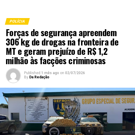
POLÍCIA
Forças de segurança apreendem
306 kg de drogas na fronteira de
MT e geram prejuízo de R$ 1,2
milhão às facções criminosas
Published
1 mês ago
on
02/07/2026
By
Da Redação