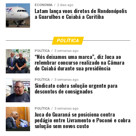
ECONOMIA
2 dias ago
Latam lança voos diretos de Rondonópolis
a Guarulhos e Cuiabá a Curitiba
POLÍTICA
Comentários
POLÍTICA
3 semanas ago
“Nós deixamos uma marca”, diz Juca ao
relembrar concurso realizado na Câmara
de Cuiabá durante sua presidência
RELATED TOPICS:
APREENDEM
ÀS
CRIMINOSAS
DESTAQUE
DROGAS
FACÇÕES
FORÇAS
FRONTEIRA
GERAM
MILHÃO
POLICIA
POLICIA-MT
PREJUÍZO
POLÍTICA
3 semanas ago
SEGURANÇA
Sindicato cobra solução urgente para
descontos de consignados
UP NEXT
Polícia Civil prende homem envolvido em furto de
transformador de energia de universidade em Sinop
POLÍTICA
3 semanas ago
Juca do Guaraná se posiciona contra
DON'T MISS
pedágio entre Livramento e Poconé e cobra
Corpo de Bombeiros socorre pré-adolescente atingido
solução sem novos custo
por coice de cavalo