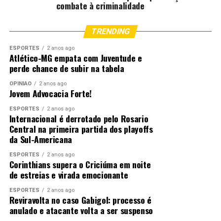
combate à criminalidade
TRENDING
ESPORTES
2 anos ago
Atlético-MG empata com Juventude e
perde chance de subir na tabela
OPINIÃO
2 anos ago
Jovem Advocacia Forte!
ESPORTES
2 anos ago
Internacional é derrotado pelo Rosario
Central na primeira partida dos playoffs
da Sul-Americana
ESPORTES
2 anos ago
Corinthians supera o Criciúma em noite
de estreias e virada emocionante
ESPORTES
2 anos ago
Reviravolta no caso Gabigol: processo é
anulado e atacante volta a ser suspenso