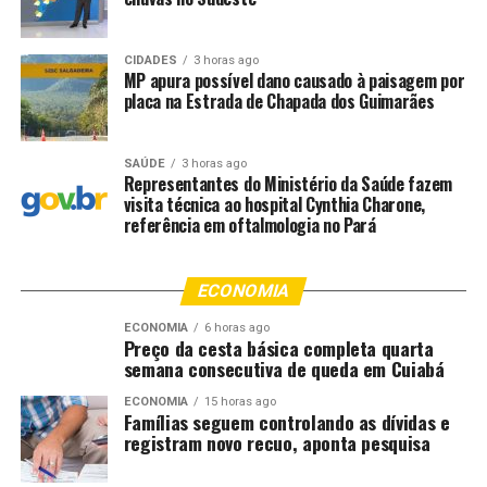
receptação e direção perigosa.
A droga, o suspeito e os demais materiais apreendidos
CIDADES
3 horas ago
foram levados para a Superintendência Regional da
MP apura possível dano causado à paisagem por
placa na Estrada de Chapada dos Guimarães
Polícia Federal, na cidade de Cáceres, para o registro da
ocorrência.
SAÚDE
3 horas ago
A população pode contribuir com as ações de prevenção
Representantes do Ministério da Saúde fazem
e repressão ao tráfico na região de fronteira ligando
visita técnica ao hospital Cynthia Charone,
referência em oftalmologia no Pará
para os números 0800 646 1402 e (65) 99668-7655,
ambos do Gefron. Este último número também recebe
denúncias por mensagens de WhatsApp.
ECONOMIA
ECONOMIA
6 horas ago
Preço da cesta básica completa quarta
semana consecutiva de queda em Cuiabá
ECONOMIA
15 horas ago
Famílias seguem controlando as dívidas e
registram novo recuo, aponta pesquisa