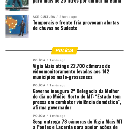
para mais de 20 litros por animal na Bahia
AGRICULTURA
2 horas ago
Temporais e frente fria provocam alertas
de chuvas no Sudeste
POLÍCIA
POLÍCIA
1 mês ago
Vigia Mais atinge 22.700 câmeras de
videomonitoramento levadas aos 142
municípios mato-grossenses
POLÍCIA
1 mês ago
Governo inaugura 2ª Delegacia da Mulher
do dia no Médio-Norte de MT: “Estado tem
pressa em combater violência doméstica”,
afirma governador
POLÍCIA
1 mês ago
Sesp entrega 78 câmeras do Vigia Mais MT
a Pontes e Lacerda para apoiar ações de