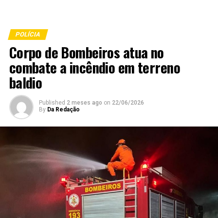
POLÍCIA
Corpo de Bombeiros atua no
combate a incêndio em terreno
baldio
Published
2 meses ago
on
22/06/2026
By
Da Redação