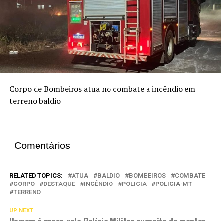
Corpo de Bombeiros atua no combate a incêndio em
terreno baldio
Comentários
RELATED TOPICS:
ATUA
BALDIO
BOMBEIROS
COMBATE
CORPO
DESTAQUE
INCÊNDIO
POLICIA
POLICIA-MT
TERRENO
UP NEXT
Homem é preso pela Polícia Militar suspeito de manter