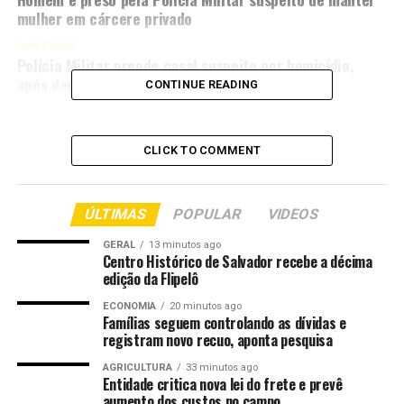
mulher em cárcere privado
DON'T MISS
Polícia Militar prende casal suspeito por homicídio,
após denúncia de estupro em Tangará da Serra
CONTINUE READING
CLICK TO COMMENT
ÚLTIMAS
POPULAR
VIDEOS
GERAL
13 minutos ago
Centro Histórico de Salvador recebe a décima
edição da Flipelô
ECONOMIA
20 minutos ago
Famílias seguem controlando as dívidas e
registram novo recuo, aponta pesquisa
AGRICULTURA
33 minutos ago
Entidade critica nova lei do frete e prevê
aumento dos custos no campo