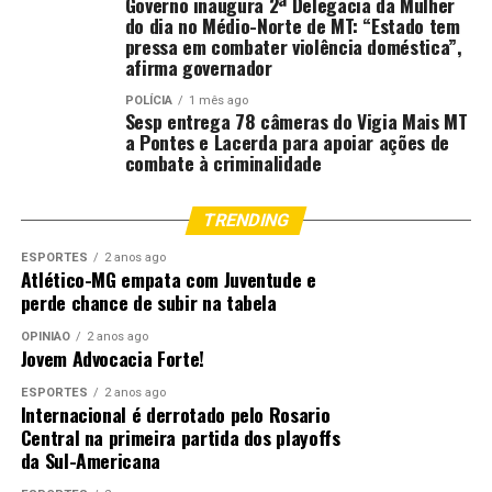
Governo inaugura 2ª Delegacia da Mulher
do dia no Médio-Norte de MT: “Estado tem
pressa em combater violência doméstica”,
afirma governador
POLÍCIA
1 mês ago
Sesp entrega 78 câmeras do Vigia Mais MT
a Pontes e Lacerda para apoiar ações de
combate à criminalidade
TRENDING
ESPORTES
2 anos ago
Atlético-MG empata com Juventude e
perde chance de subir na tabela
OPINIÃO
2 anos ago
Jovem Advocacia Forte!
ESPORTES
2 anos ago
Internacional é derrotado pelo Rosario
Central na primeira partida dos playoffs
da Sul-Americana