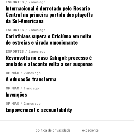
ESPORTES
2 anos ago
Internacional é derrotado pelo Rosario
Central na primeira partida dos playoffs
da Sul-Americana
ESPORTES
2 anos ago
Corinthians supera o Criciúma em noite
de estreias e virada emocionante
ESPORTES
2 anos ago
Reviravolta no caso Gabigol: processo é
anulado e atacante volta a ser suspenso
OPINIÃO
2 anos ago
A educação transforma
OPINIÃO
1 ano ago
Invenções
OPINIÃO
2 anos ago
Empowerment e accountability
política de privacidade
expediente