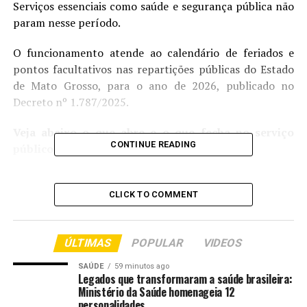
Serviços essenciais como saúde e segurança pública não
param nesse período.
O funcionamento atende ao calendário de feriados e
pontos facultativos nas repartições públicas do Estado
de Mato Grosso, para o ano de 2026, publicado no
Decreto nº 1.787/2025.
Veja abaixo o que abre e o que fecha no serviço
CONTINUE READING
público:
Ganha Tempo
CLICK TO COMMENT
Todas as unidades do Ganha Tempo estarão fechadas
nos dias 16 e 17 de fevereiro. O atendimento ao público
retorna na quarta-feira (18).
ÚLTIMAS
POPULAR
VIDEOS
SAÚDE
59 minutos ago
Saúde
Legados que transformaram a saúde brasileira:
Ministério da Saúde homenageia 12
De acordo com a Secretaria de Estado de Saúde (SES),
personalidades