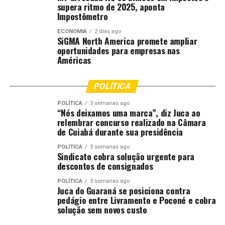
Estadual de Cidadania, sob a gestão da Secretaria de
supera ritmo de 2025, aponta
Impostômetro
Estado de Assistência Social e Cidadania (Setasc), não
abrirá nos dias 16 e 17 de fevereiro. O atendimento ao
ECONOMIA
2 dias ago
SiGMA North America promete ampliar
público retorna na quarta-feira (18), às 14h.
oportunidades para empresas nas
Américas
Segurança
A sede da Secretaria de Estado de Segurança Pública
POLÍTICA
(Sesp) e as demais unidades administrativas param no
POLÍTICA
3 semanas ago
feriado. As atividades retornam na quarta-feira (18), às
“Nós deixamos uma marca”, diz Juca ao
14h.
relembrar concurso realizado na Câmara
de Cuiabá durante sua presidência
Os batalhões da Polícia Militar e do Corpo de Bombeiros
POLÍTICA
3 semanas ago
Militar, o Instituto Médico Legal (IML) e a Perícia
Sindicato cobra solução urgente para
descontos de consignados
Criminal não param os serviços de atendimento à
população durante o feriado.
POLÍTICA
3 semanas ago
Juca do Guaraná se posiciona contra
pedágio entre Livramento e Poconé e cobra
A Central de Flagrantes do bairro Verdão (Avenida
solução sem novos custo
Professor Ranulfo Paes de Barros, esquina com Av. 8 de