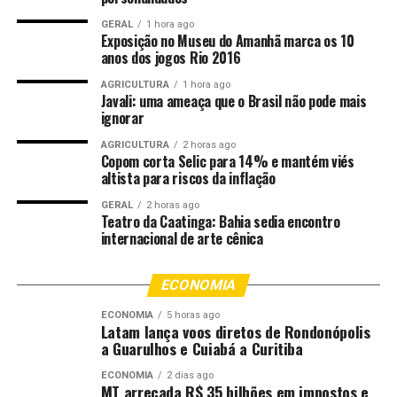
apenas a sede administrativa, o Centro de Reabilitação
GERAL
1 hora ago
Integral Dom Aquino Corrêa (Cridac), o Centro Estadual
Exposição no Museu do Amanhã marca os 10
anos dos jogos Rio 2016
de Odontologia para Pacientes Especiais (Ceope), o
Centro Estadual de Referência em Média e Alta
AGRICULTURA
1 hora ago
Complexidade (Cermac), o MT Hemocentro e a Farmácia
Javali: uma ameaça que o Brasil não pode mais
ignorar
Especializada de Alto Custo não terão expediente no
feriado. O expediente retorna na quarta-feira (18), às
AGRICULTURA
2 horas ago
Copom corta Selic para 14% e mantém viés
14h.
altista para riscos da inflação
O Laboratório Central de Saúde Pública (Lacen) estará
GERAL
2 horas ago
Teatro da Caatinga: Bahia sedia encontro
funcionando em regime de plantão.
internacional de arte cênica
A rede hospitalar do Estado, o Serviço de Atendimento
Móvel de Urgência (Samu) e a Central Estadual de
ECONOMIA
Transplante trabalham normalmente no feriado.
ECONOMIA
5 horas ago
Latam lança voos diretos de Rondonópolis
Centro Estadual de Cidadania
a Guarulhos e Cuiabá a Curitiba
ECONOMIA
2 dias ago
Localizado no Várzea Grande Shopping, o Centro
MT arrecada R$ 35 bilhões em impostos e