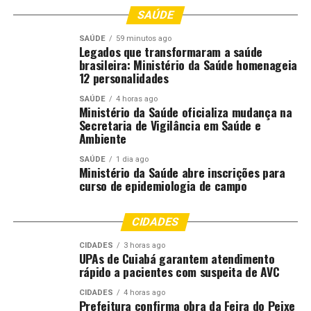
abril, bairro Verdão – próximo à Arena Pantanal), a
SAÚDE
Central de Ocorrências de Cuiabá (Avenida Miguel Sutil,
2.839, bairro Areão) e a Central de Flagrantes de Várzea
SAÚDE
59 minutos ago
Legados que transformaram a saúde
Grande, todas unidades da Polícia Civil, funcionam
brasileira: Ministério da Saúde homenageia
normalmente e centralizam os procedimentos de
12 personalidades
flagrantes e registros de boletins de ocorrências.
SAÚDE
4 horas ago
Ministério da Saúde oficializa mudança na
As delegacias especializadas de Homicídio (DHPP), de
Secretaria de Vigilância em Saúde e
Trânsito (Deletran) e a de Repressão a Roubos e Furtos
Ambiente
de Veículos (Derfva) estarão em regime de plantão para
SAÚDE
1 dia ago
os atendimentos emergenciais.
Ministério da Saúde abre inscrições para
curso de epidemiologia de campo
A Polícia Civil reforça que para ocorrências envolvendo
violência doméstica e sexual, tem um Plantão de
CIDADES
Atendimento em Cuiabá, que funciona 24h e atende
mulheres, crianças e adolescentes vítimas na capital. O
CIDADES
3 horas ago
UPAs de Cuiabá garantem atendimento
Plantão está localizado na Avenida Dante Martins de
rápido a pacientes com suspeita de AVC
Oliveira, s/n, no bairro Planalto.
CIDADES
4 horas ago
Prefeitura confirma obra da Feira do Peixe
Boletim de Ocorrência Online