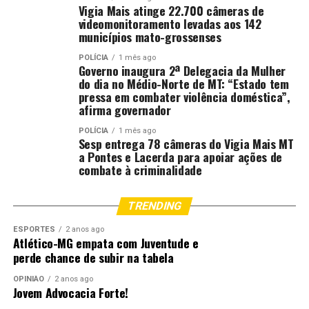
para uma folia segura
Vigia Mais atinge 22.700 câmeras de
videomonitoramento levadas aos 142
DON'T MISS
municípios mato-grossenses
TCE-MT trabalha por solução que resolva conflitos
jurídicos que podem afetar tarifa e serviços de água e
POLÍCIA
1 mês ago
Governo inaugura 2ª Delegacia da Mulher
esgoto em Cuiabá
do dia no Médio-Norte de MT: “Estado tem
pressa em combater violência doméstica”,
afirma governador
POLÍCIA
1 mês ago
Sesp entrega 78 câmeras do Vigia Mais MT
a Pontes e Lacerda para apoiar ações de
combate à criminalidade
TRENDING
ESPORTES
2 anos ago
Atlético-MG empata com Juventude e
perde chance de subir na tabela
OPINIÃO
2 anos ago
Jovem Advocacia Forte!