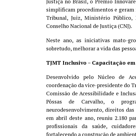
Justiça no Brasil, o Prêmio Innovare
simplificam procedimentos e geram i
Tribunal, Juiz, Ministério Público,
Conselho Nacional de Justiça (CNJ).
Neste ano, as iniciativas mato-gro
sobretudo, melhorar a vida das pesso
TJMT Inclusivo
– Capacita
ção em 
Desenvolvido pelo Núcleo de Aces
coordenação da vice-presidente do Tr
Comissão de Acessibilidade e Inclu
Pôssas de Carvalho, o progr
neurodesenvolvimento, direitos das 
em abril deste ano, reuniu 2.180 par
profissionais da saúde, cuidadore
fortalecendo a construção de ambient