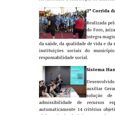
2ª Corrida d
Realizada pel
do Foro, juíz
integra magis
da saúde, da qualidade de vida e da 
instituições sociais do municíp
responsabilidade social.
Sistema Han
Desenvolvido 
auxiliar Ger
solução de 
admissibilidade de recursos es
automaticamente 14 critérios objet