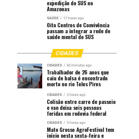
expedição do SUS no
Amazonas
SAÚDE
17 horas ago
Oito Centros de Convivência
passam a integrar a rede de
saúde mental do SUS
CIDADES
CIDADES
60 minutos ago
Trabalhador de 26 anos que
caiu de balsa é encontrado
morto no rio Teles Pires
CIDADES
2 horas ago
Colisão entre carro de passeio
e van deixa seis pessoas
feridas em rodovia federal
CIDADES
3 horas ago
Mato Grosso AgroFestival tem
início nesta sexta-feira e