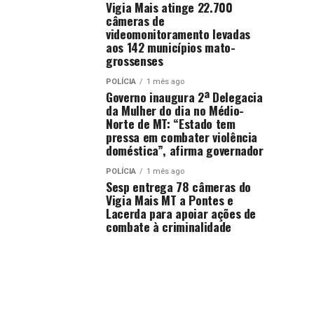
Vigia Mais atinge 22.700
câmeras de
videomonitoramento levadas
aos 142 municípios mato-
grossenses
POLÍCIA
1 mês ago
Governo inaugura 2ª Delegacia
da Mulher do dia no Médio-
Norte de MT: “Estado tem
pressa em combater violência
doméstica”, afirma governador
POLÍCIA
1 mês ago
Sesp entrega 78 câmeras do
Vigia Mais MT a Pontes e
Lacerda para apoiar ações de
combate à criminalidade