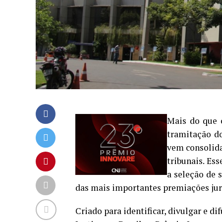
Mais do que 
tramitação do
vem consolida
tribunais. Es
a seleção de 
das mais importantes premiações jurí
Criado para identificar, divulgar e 